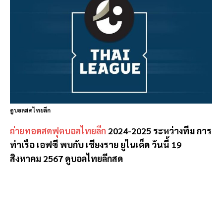
ดูบอลสดไทยลีก
ถ่ายทอดสดฟุตบอลไทยลีก
2024-2025 ระหว่างทีม การ
ท่าเรือ เอฟซี พบกับ เชียงราย ยูไนเต็ด วันนี้ 19
สิงหาคม 2567 ดูบอลไทยลีกสด