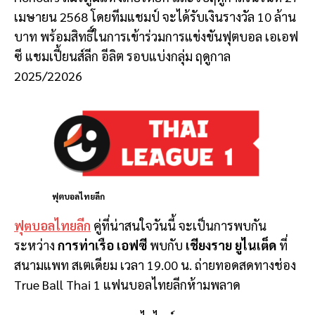
เมษายน 2568 โดยทีมแชมป์ จะได้รับเงินรางวัล 10 ล้าน
บาท พร้อมสิทธิ์ในการเข้าร่วมการแข่งขันฟุตบอล เอเอฟ
ซี แชมเปี้ยนส์ลีก อีลิต รอบแบ่งกลุ่ม ฤดูกาล
2025/22026
ฟุตบอลไทยลีก
ฟุตบอลไทยลีก
คู่ที่น่าสนใจวันนี้ จะเป็นการพบกัน
ระหว่าง
การท่าเรือ เอฟซี
พบกับ
เชียงราย ยูไนเต็ด
ที่
สนามแพท สเตเดียม เวลา 19.00 น. ถ่ายทอดสดทางช่อง
True Ball Thai 1 แฟนบอลไทยลีกห้ามพลาด