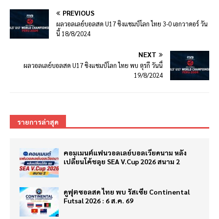
PREVIOUS
ผลวอลเลย์บอลสด U17 ชิงแชมป์โลก ไทย 3-0 เอกวาดอร์ วัน
นี้ 18/8/2024
NEXT
ผลวอลเลย์บอลสด U17 ชิงแชมป์โลก ไทย พบ ตุรกี วันนี้
19/8/2024
รายการล่าสุด
คอมเมนต์แฟนวอลเลย์บอลเวียดนาม หลัง
เปลี่ยนโค้ชลุย SEA V.Cup 2026 สนาม 2
ดูฟุตซอลสด ไทย พบ รัสเซีย Continental
Futsal 2026 : 6 ส.ค. 69