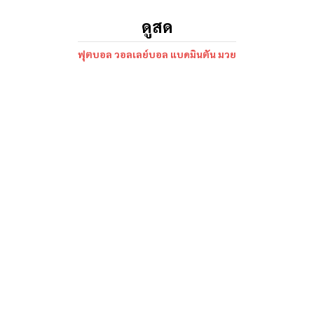
ดูสด
ฟุตบอล วอลเลย์บอล แบดมินตัน มวย