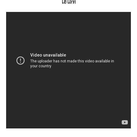
ไฮไลท์