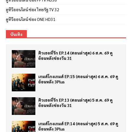
ดูทีวีออนไลน์ ช่อง ไทยรัฐ TV 32
ดูทีวีออนไลน์ ช่อง ONE HD31
บันเทิง
ติวเธอที่รัก EP.14 (ตอนล่าสุด) 6 ส.ค. 69 ดู
ย้อนหลังช่องวัน 31
เกมส์โกงเกมส์ EP.15 (ตอนล่าสุด) 6 ส.ค. 69 ดู
ย้อนหลัง 3Plus
ติวเธอที่รัก EP.13 (ตอนล่าสุด) 5 ส.ค. 69 ดู
ย้อนหลังช่องวัน 31
เกมส์โกงเกมส์ EP.14 (ตอนล่าสุด) 5 ส.ค. 69 ดู
ย้อนหลัง 3Plus