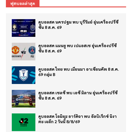
ฟุตบอลล่าสุด
ดูบอลสด นครปฐม พบ บุรีรัมย์ อุ่นเครื่องปรีซี
ซั่น 8 ส.ค. 69
ดูบอลสด แมนยู พบ เปแอสเช อุ่นเครื่องปรีซี
ซั่น 8 ส.ค. 69
ดูบอลสด ไทย พบ เมียนมา อาเซียนคัพ 8 ส.ค.
69 กลุ่ม B
ดูบอลสด เชลซี พบ เอซี มิลาน อุ่นเครื่องปรีซี
ซั่น 8 ส.ค. 69
ดูบอลสด โอมิยะ อาร์ดิจา พบ อัลบิเร็กซ์ นิงา
ตะ เจลีก 2 วันนี้ 8/8/69