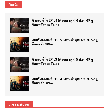
บันเทิง
ติวเธอที่รัก EP.14 (ตอนล่าสุด) 6 ส.ค. 69 ดู
ย้อนหลังช่องวัน 31
เกมส์โกงเกมส์ EP.15 (ตอนล่าสุด) 6 ส.ค. 69 ดู
ย้อนหลัง 3Plus
ติวเธอที่รัก EP.13 (ตอนล่าสุด) 5 ส.ค. 69 ดู
ย้อนหลังช่องวัน 31
เกมส์โกงเกมส์ EP.14 (ตอนล่าสุด) 5 ส.ค. 69 ดู
ย้อนหลัง 3Plus
วิเคราะห์บอล