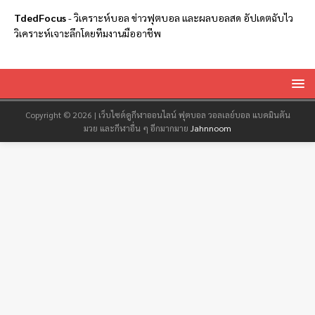
TdedFocus
-
วิเคราะห์บอล
ข่าวฟุตบอล และผลบอลสด อัปเดตฉับไว
วิเคราะห์เจาะลึกโดยทีมงานมืออาชีพ
Copyright © 2026 | เว็บไซต์ดูกีฬาออนไลน์ ฟุตบอล วอลเลย์บอล แบดมินตัน
มวย และกีฬาอื่น ๆ อีกมากมาย
Jahnnoom