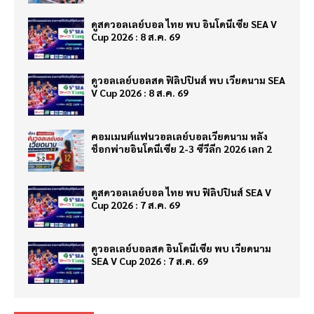
ดูสดวอลเลย์บอล ไทย พบ อินโดนีเซีย SEA V
Cup 2026 : 8 ส.ค. 69
ดูวอลเลย์บอลสด ฟิลิปปินส์ พบ เวียดนาม SEA
V Cup 2026 : 8 ส.ค. 69
คอมเมนต์แฟนวอลเลย์บอลเวียดนาม หลัง
ช็อกพ่ายอินโดนีเซีย 2-3 ซีวีลีก 2026 เลก 2
ดูสดวอลเลย์บอล ไทย พบ ฟิลิปปินส์ SEA V
Cup 2026 : 7 ส.ค. 69
ดูวอลเลย์บอลสด อินโดนีเซีย พบ เวียดนาม
SEA V Cup 2026 : 7 ส.ค. 69