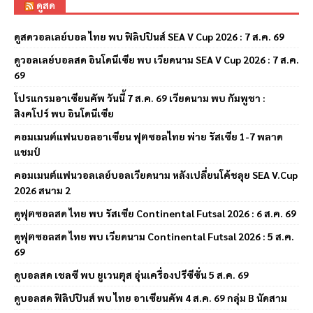
ดูสด
ดูสดวอลเลย์บอล ไทย พบ ฟิลิปปินส์ SEA V Cup 2026 : 7 ส.ค. 69
ดูวอลเลย์บอลสด อินโดนีเซีย พบ เวียดนาม SEA V Cup 2026 : 7 ส.ค.
69
โปรแกรมอาเซียนคัพ วันนี้ 7 ส.ค. 69 เวียดนาม พบ กัมพูชา :
สิงคโปร์ พบ อินโดนีเซีย
คอมเมนต์แฟนบอลอาเซียน ฟุตซอลไทย พ่าย รัสเซีย 1-7 พลาด
แชมป์
คอมเมนต์แฟนวอลเลย์บอลเวียดนาม หลังเปลี่ยนโค้ชลุย SEA V.Cup
2026 สนาม 2
ดูฟุตซอลสด ไทย พบ รัสเซีย Continental Futsal 2026 : 6 ส.ค. 69
ดูฟุตซอลสด ไทย พบ เวียดนาม Continental Futsal 2026 : 5 ส.ค.
69
ดูบอลสด เชลซี พบ ยูเวนตุส อุ่นเครื่องปรีซีซั่น 5 ส.ค. 69
ดูบอลสด ฟิลิปปินส์ พบ ไทย อาเซียนคัพ 4 ส.ค. 69 กลุ่ม B นัดสาม