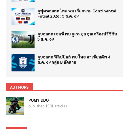
ดูฟุตซอลสด ไทย พบ เวียดนาม Continental
Futsal 2026 : 5 ส.ค. 69
ดูบอลสด เชลซี พบ ยูเวนตุส อุ่นเครื่องปรีซีซั่น
5 ส.ค. 69
ดูบอลสด ฟิลิปปินส์ พบ ไทย อาเซียนคัพ 4
ส.ค. 69 กลุ่ม B นัดสาม
AUTHORS
POMYIDDO
published 1581 articles