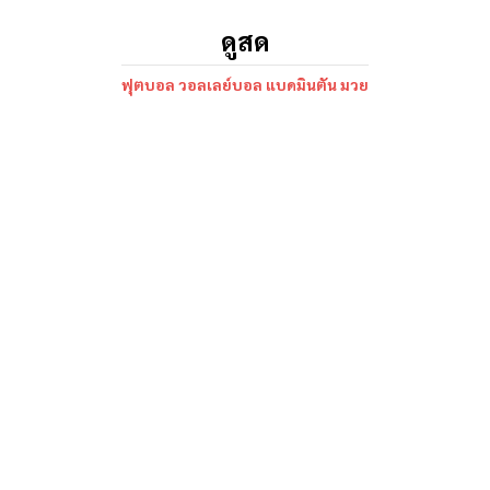
ดูสด
ฟุตบอล วอลเลย์บอล แบดมินตัน มวย