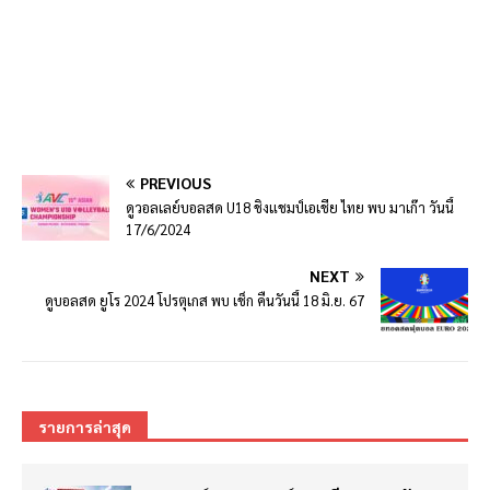
PREVIOUS
ดูวอลเลย์บอลสด U18 ชิงแชมป์เอเชีย ไทย พบ มาเก๊า วันนี้
17/6/2024
NEXT
ดูบอลสด ยูโร 2024 โปรตุเกส พบ เช็ก คืนวันนี้ 18 มิ.ย. 67
รายการล่าสุด