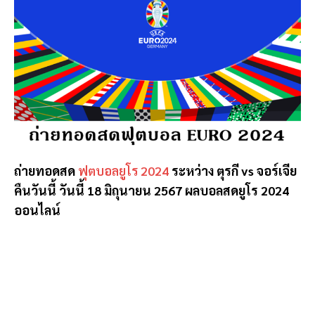
ถ่ายทอดสด
ฟุตบอลยูโร 2024
ระหว่าง ตุรกี vs จอร์เจีย
คืนวันนี้ วันนี้ 18 มิถุนายน 2567 ผลบอลสดยูโร 2024
ออนไลน์