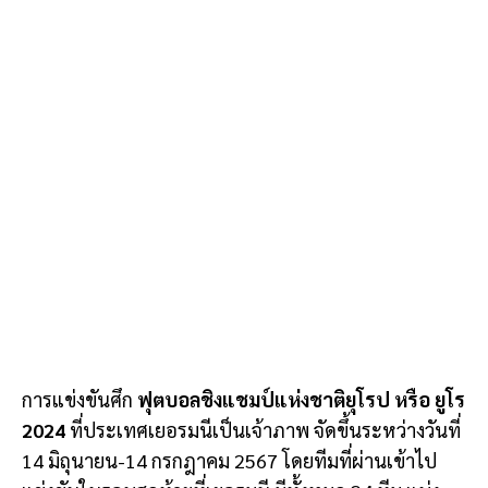
การแข่งขันศึก
ฟุตบอลชิงแชมป์แห่งชาติยุโรป หรือ ยูโร
2024
ที่ประเทศเยอรมนีเป็นเจ้าภาพ จัดขึ้นระหว่างวันที่
14 มิถุนายน-14 กรกฎาคม 2567 โดยทีมที่ผ่านเข้าไป