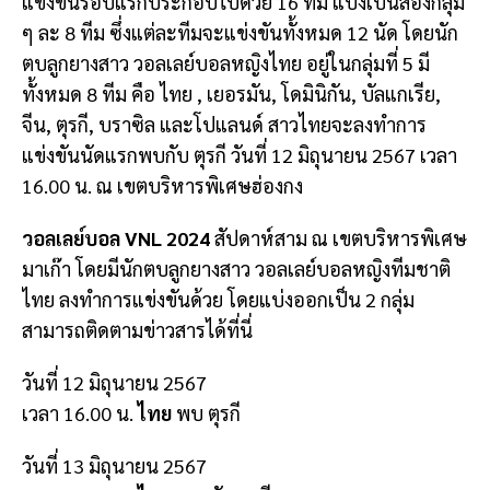
แข่งขันรอบแรกประกอบไปด้วย 16 ทีม แบ่งเป็นสองกลุ่ม
ๆ ละ 8 ทีม ซึ่งแต่ละทีมจะแข่งขันทั้งหมด 12 นัด โดยนัก
ตบลูกยางสาว วอลเลย์บอลหญิงไทย อยู่ในกลุ่มที่ 5 มี
ทั้งหมด 8 ทีม คือ ไทย , เยอรมัน, โดมินิกัน, บัลแกเรีย,
จีน, ตุรกี, บราซิล และโปแลนด์ สาวไทยจะลงทำการ
แข่งขันนัดแรกพบกับ ตุรกี วันที่ 12 มิถุนายน 2567 เวลา
16.00 น. ณ เขตบริหารพิเศษฮ่องกง
วอลเลย์บอล VNL 2024
สัปดาห์สาม ณ เขตบริหารพิเศษ
มาเก๊า โดยมีนักตบลูกยางสาว วอลเลย์บอลหญิงทีมชาติ
ไทย ลงทำการแข่งขันด้วย โดยแบ่งออกเป็น 2 กลุ่ม
สามารถติดตามข่าวสารได้ที่นี่
วันที่ 12 มิถุนายน 2567
เวลา 16.00 น.
ไทย
พบ ตุรกี
วันที่ 13 มิถุนายน 2567