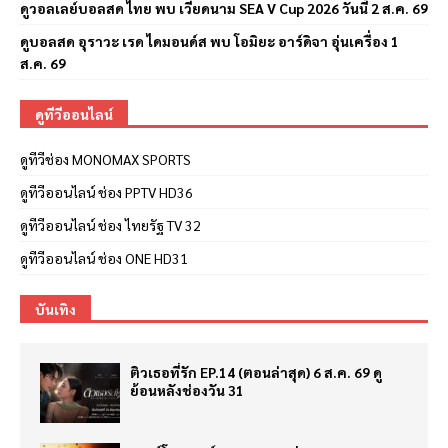
ดูวอลเลย์บอลสด ไทย พบ เวียดนาม SEA V Cup 2026 วันนี้ 2 ส.ค. 69
ดูบอลสด อุราวะ เรด ไดมอนด์ส พบ โอมิยะ อาร์ดิจา อุ่นเครื่อง 1
ส.ค. 69
ดูทีวีออนไลน์
ดูทีวีช่อง MONOMAX SPORTS
ดูทีวีออนไลน์ ช่อง PPTV HD36
ดูทีวีออนไลน์ ช่อง ไทยรัฐ TV 32
ดูทีวีออนไลน์ ช่อง ONE HD31
บันเทิง
ติวเธอที่รัก EP.14 (ตอนล่าสุด) 6 ส.ค. 69 ดู
ย้อนหลังช่องวัน 31