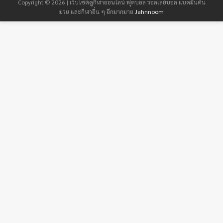
Copyright © 2026 | เว็บไซต์ดูกีฬาออนไลน์ ฟุตบอล วอลเลย์บอล แบดมินตัน
มวย และกีฬาอื่น ๆ อีกมากมาย
Jahnnoom