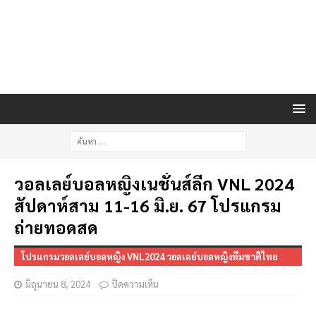
วอลเลย์บอลหญิงเนชั่นส์ลีก VNL 2024
สัปดาห์สาม 11-16 มิ.ย. 67 โปรแกรม
ถ่ายทอดสด
โปรแกรมวอลเลย์บอลหญิง VNL2024 วอลเลย์บอลหญิงทีมชาติไทย
มิถุนายน 8, 2024
ปิดความเห็น