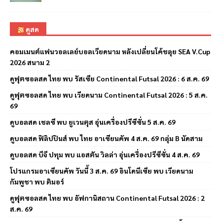
ดูสด
คอมเมนต์แฟนวอลเลย์บอลเวียดนาม หลังเปลี่ยนโค้ชลุย SEA V.Cup
2026 สนาม 2
ดูฟุตซอลสด ไทย พบ รัสเซีย Continental Futsal 2026 : 6 ส.ค. 69
ดูฟุตซอลสด ไทย พบ เวียดนาม Continental Futsal 2026 : 5 ส.ค.
69
ดูบอลสด เชลซี พบ ยูเวนตุส อุ่นเครื่องปรีซีซั่น 5 ส.ค. 69
ดูบอลสด ฟิลิปปินส์ พบ ไทย อาเซียนคัพ 4 ส.ค. 69 กลุ่ม B นัดสาม
ดูบอลสด บีจี ปทุม พบ แอสตัน วิลล่า อุ่นเครื่องปรีซีซั่น 4 ส.ค. 69
โปรแกรมอาเซียนคัพ วันนี้ 3 ส.ค. 69 อินโดนีเซีย พบ เวียดนาม
กัมพูชา พบ ติมอร์
ดูฟุตซอลสด ไทย พบ อัฟกานิสถาน Continental Futsal 2026 : 2
ส.ค. 69