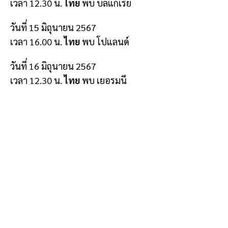
เวลา 12.30 น.
ไทย
พบ บัลแกเรีย
วันที่ 15 มิถุนายน 2567
เวลา 16.00 น.
ไทย
พบ โปแลนด์
วันที่ 16 มิถุนายน 2567
เวลา 12.30 น.
ไทย
พบ เยอรมนี