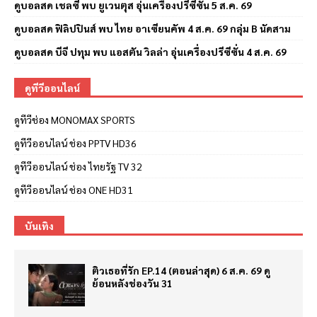
ดูบอลสด เชลซี พบ ยูเวนตุส อุ่นเครื่องปรีซีซั่น 5 ส.ค. 69
ดูบอลสด ฟิลิปปินส์ พบ ไทย อาเซียนคัพ 4 ส.ค. 69 กลุ่ม B นัดสาม
ดูบอลสด บีจี ปทุม พบ แอสตัน วิลล่า อุ่นเครื่องปรีซีซั่น 4 ส.ค. 69
ดูทีวีออนไลน์
ดูทีวีช่อง MONOMAX SPORTS
ดูทีวีออนไลน์ ช่อง PPTV HD36
ดูทีวีออนไลน์ ช่อง ไทยรัฐ TV 32
ดูทีวีออนไลน์ ช่อง ONE HD31
บันเทิง
ติวเธอที่รัก EP.14 (ตอนล่าสุด) 6 ส.ค. 69 ดู
ย้อนหลังช่องวัน 31