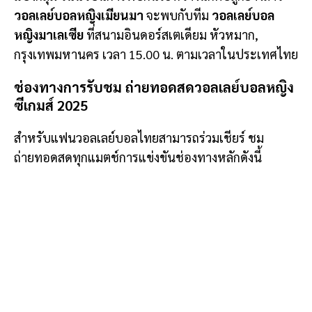
วอลเลย์บอลหญิงเมียนมา
จะพบกับทีม
วอลเลย์บอล
หญิงมาเลเซีย
ที่สนาม
อินดอร์สเตเดียม หัวหมาก,
กรุงเทพมหานคร
เวลา 15.00 น. ตามเวลาในประเทศไทย
ช่องทางการรับชม ถ่ายทอดสดวอลเลย์บอลหญิง
ซีเกมส์ 2025
สำหรับแฟนวอลเลย์บอลไทยสามารถร่วมเชียร์ ชม
ถ่ายทอดสดทุกแมตช์การแข่งขันช่องทางหลักดังนี้