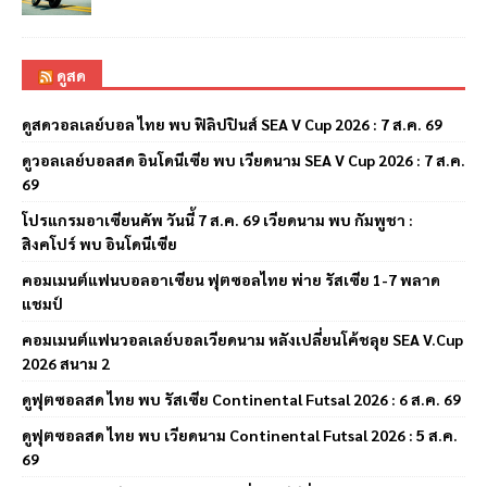
ดูสด
ดูสดวอลเลย์บอล ไทย พบ ฟิลิปปินส์ SEA V Cup 2026 : 7 ส.ค. 69
ดูวอลเลย์บอลสด อินโดนีเซีย พบ เวียดนาม SEA V Cup 2026 : 7 ส.ค.
69
โปรแกรมอาเซียนคัพ วันนี้ 7 ส.ค. 69 เวียดนาม พบ กัมพูชา :
สิงคโปร์ พบ อินโดนีเซีย
คอมเมนต์แฟนบอลอาเซียน ฟุตซอลไทย พ่าย รัสเซีย 1-7 พลาด
แชมป์
คอมเมนต์แฟนวอลเลย์บอลเวียดนาม หลังเปลี่ยนโค้ชลุย SEA V.Cup
2026 สนาม 2
ดูฟุตซอลสด ไทย พบ รัสเซีย Continental Futsal 2026 : 6 ส.ค. 69
ดูฟุตซอลสด ไทย พบ เวียดนาม Continental Futsal 2026 : 5 ส.ค.
69