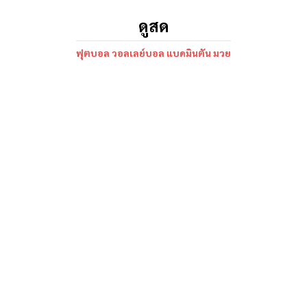
ดูสด
ฟุตบอล วอลเลย์บอล แบดมินตัน มวย