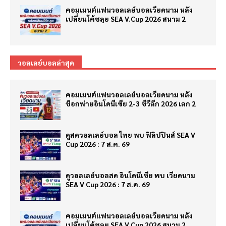
คอมเมนต์แฟนวอลเลย์บอลเวียดนาม หลัง
เปลี่ยนโค้ชลุย SEA V.Cup 2026 สนาม 2
วอลเลย์บอลล่าสุด
คอมเมนต์แฟนวอลเลย์บอลเวียดนาม หลัง
ช็อกพ่ายอินโดนีเซีย 2-3 ซีวีลีก 2026 เลก 2
ดูสดวอลเลย์บอล ไทย พบ ฟิลิปปินส์ SEA V
Cup 2026 : 7 ส.ค. 69
ดูวอลเลย์บอลสด อินโดนีเซีย พบ เวียดนาม
SEA V Cup 2026 : 7 ส.ค. 69
คอมเมนต์แฟนวอลเลย์บอลเวียดนาม หลัง
เปลี่ยนโค้ชลุย SEA V.Cup 2026 สนาม 2