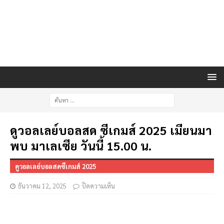
ดูวอลเลย์บอลสด ซีเกมส์ 2025 เมียนมา
พบ มาเลเซีย วันนี้ 15.00 น.
ดูวอลเลย์บอลสดซีเกมส์ 2025
ธันวาคม 12, 2025
ปิดความเห็น