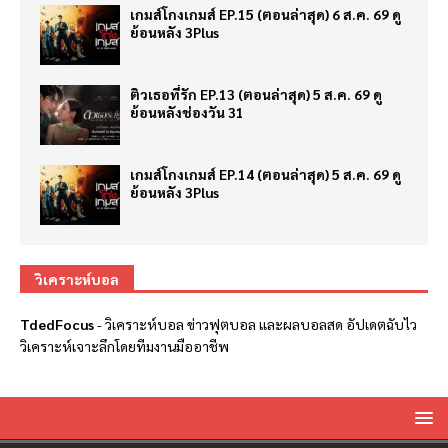
เกมส์โกงเกมส์ EP.15 (ตอนล่าสุด) 6 ส.ค. 69 ดู
ย้อนหลัง 3Plus
ติวเธอที่รัก EP.13 (ตอนล่าสุด) 5 ส.ค. 69 ดู
ย้อนหลังช่องวัน 31
เกมส์โกงเกมส์ EP.14 (ตอนล่าสุด) 5 ส.ค. 69 ดู
ย้อนหลัง 3Plus
วิเคราะห์บอล
TdedFocus
-
วิเคราะห์บอล
ข่าวฟุตบอล และผลบอลสด อัปเดตฉับไว
วิเคราะห์เจาะลึกโดยทีมงานมืออาชีพ