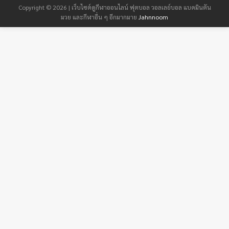
Copyright © 2026 | เว็บไซต์ดูกีฬาออนไลน์ ฟุตบอล วอลเลย์บอล แบดมินตัน
มวย และกีฬาอื่น ๆ อีกมากมาย
Jahnnoom