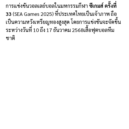
การแข่งขันวอลเลย์บอลในมหกรรมกีฬา
ซีเกมส์ ครั้งที่
33
(SEA Games 2025) ที่ประเทศไทยเป็นเจ้าภาพ ถือ
เป็นความหวังเหรียญทองสูงสุด โดยการแข่งขันจะจัดขึ้น
ระหว่างวันที่ 10 ถึง 17 ธันวาคม 2568เสื้อฟุตบอลทีม
ชาติ