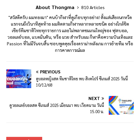
About Thongma
810 Articles
"สวัสดีครับ ผมทองมา" คนบ้ากีฬาที่ดูเกือบทุกอย่าง! ตั้งแต่เสียงนกหวีด
แรกจนถึงวินาทีสุดท้าย ผมติดตามกีฬาหลากหลายชนิด อย่างใกล้ชิด
เชียร์ทีมชาติไทยทุกรายการ และไม่พลาดชมเกมใหญ่ของ ฟุตบอล,
วอลเลย์บอล, แบดมินตัน, หรือ มวย สำหรับผม กีฬาคือความบันเทิงและ
Passion ที่ไม่มีวันจบสิ้น ชอบพูดคุยเรื่องดราม่าหลังเกม การย้ายทีม หรือ
การคาดการณ์ผล
PREVIOUS
ดูบอลหญิงสด ทีมชาติไทย พบ สิงคโปร์ ซีเกมส์ 2025 วันนี้
10/12/68
NEXT
ดูวอลเลย์บอลสด ซีเกมส์ 2025 เมียนมา พบ เวียดนาม วันนี้
15.00 น.