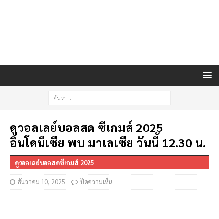
ดูวอลเลย์บอลสด ซีเกมส์ 2025
อินโดนีเซีย พบ มาเลเซีย วันนี้ 12.30 น.
ดูวอลเลย์บอลสดซีเกมส์ 2025
ธันวาคม 10, 2025
ปิดความเห็น