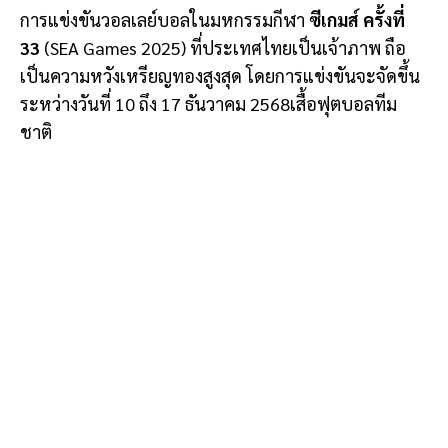
การแข่งขันวอลเลย์บอลในมหกรรมกีฬา
ซีเกมส์ ครั้งที่
33
(SEA Games 2025) ที่ประเทศไทยเป็นเจ้าภาพ ถือ
เป็นความหวังเหรียญทองสูงสุด โดยการแข่งขันจะจัดขึ้น
ระหว่างวันที่ 10 ถึง 17 ธันวาคม 2568เสื้อฟุตบอลทีม
ชาติ