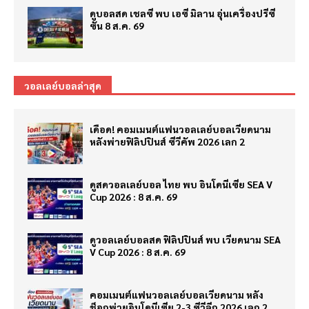
ดูบอลสด เชลซี พบ เอซี มิลาน อุ่นเครื่องปรีซี
ซั่น 8 ส.ค. 69
วอลเลย์บอลล่าสุด
เดือด! คอมเมนต์แฟนวอลเลย์บอลเวียดนาม
หลังพ่ายฟิลิปปินส์ ซีวีคัพ 2026 เลก 2
ดูสดวอลเลย์บอล ไทย พบ อินโดนีเซีย SEA V
Cup 2026 : 8 ส.ค. 69
ดูวอลเลย์บอลสด ฟิลิปปินส์ พบ เวียดนาม SEA
V Cup 2026 : 8 ส.ค. 69
คอมเมนต์แฟนวอลเลย์บอลเวียดนาม หลัง
ช็อกพ่ายอินโดนีเซีย 2-3 ซีวีลีก 2026 เลก 2