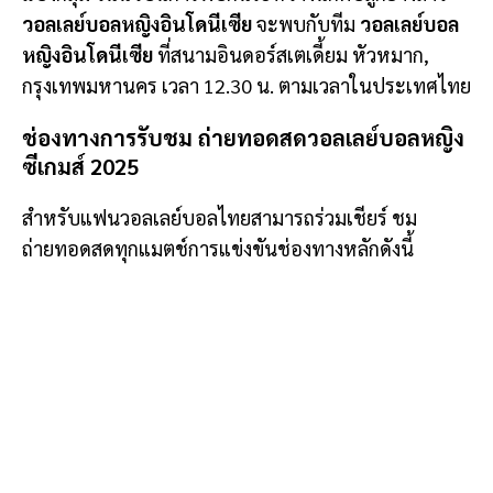
วอลเลย์บอลหญิงอินโดนีเซีย
จะพบกับทีม
วอลเลย์บอล
หญิงอินโดนีเซีย
ที่สนาม
อินดอร์สเตเดี้ยม หัวหมาก,
กรุงเทพมหานคร
เวลา 12.30 น. ตามเวลาในประเทศไทย
ช่องทางการรับชม ถ่ายทอดสดวอลเลย์บอลหญิง
ซีเกมส์ 2025
สำหรับแฟนวอลเลย์บอลไทยสามารถร่วมเชียร์ ชม
ถ่ายทอดสดทุกแมตช์การแข่งขันช่องทางหลักดังนี้