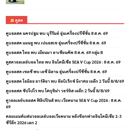
ดูสด
ดูบอลสด นครปฐม พบ บุรีรัมย์ อุ่นเครื่องปรีซีซั่น 8 ส.ค. 69
ดูบอลสด แมนยู พบ เปแอสเช อุ่นเครื่องปรีซีซั่น 8 ส.ค. 69
ดูบอลสด ไทย พบ เมียนมา อาเซียนคัพ 8 ส.ค. 69 กลุ่ม B
ดูสดวอลเลย์บอล ไทย พบ อินโดนีเซีย SEA V Cup 2026 : 8 ส.ค. 69
ดูบอลสด เชลซี พบ เอซี มิลาน อุ่นเครื่องปรีซีซั่น 8 ส.ค. 69
ดูบอลสด โอมิยะ อาร์ดิจา พบ อัลบิเร็กซ์ นิงาตะ เจลีก 2 วันนี้ 8/8/69
ดูบอลสด ซัปโปโร พบ โตกุชิม่า วอร์ทิส เจลีก 2 วันนี้ 8/8/69
ดูวอลเลย์บอลสด ฟิลิปปินส์ พบ เวียดนาม SEA V Cup 2026 : 8 ส.ค.
69
คอมเมนต์แฟนวอลเลย์บอลเวียดนาม หลังช็อกพ่ายอินโดนีเซีย 2-3
ซีวีลีก 2026 เลก 2