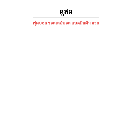
ดูสด
ฟุตบอล วอลเลย์บอล แบดมินตัน มวย