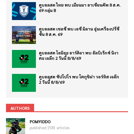
ดูบอลสด ไทย พบ เมียนมา อาเซียนคัพ 8 ส.ค.
69 กลุ่ม B
ดูบอลสด เชลซี พบ เอซี มิลาน อุ่นเครื่องปรีซี
ซั่น 8 ส.ค. 69
ดูบอลสด โอมิยะ อาร์ดิจา พบ อัลบิเร็กซ์ นิงา
ตะ เจลีก 2 วันนี้ 8/8/69
ดูบอลสด ซัปโปโร พบ โตกุชิม่า วอร์ทิส เจลีก
2 วันนี้ 8/8/69
AUTHORS
POMYIDDO
published 1581 articles