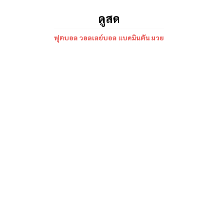
ดูสด
ฟุตบอล วอลเลย์บอล แบดมินตัน มวย