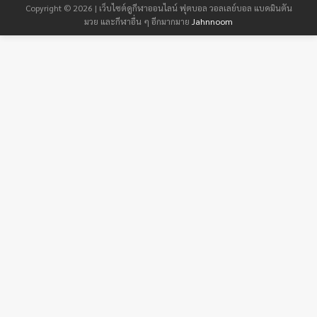
Copyright © 2026 | เว็บไซต์ดูกีฬาออนไลน์ ฟุตบอล วอลเลย์บอล แบดมินตัน
มวย และกีฬาอื่น ๆ อีกมากมาย
Jahnnoom