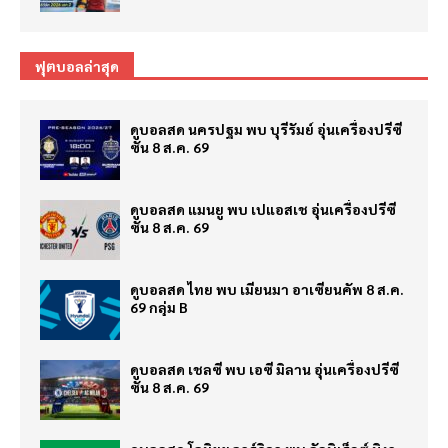
ฟุตบอลล่าสุด
ดูบอลสด นครปฐม พบ บุรีรัมย์ อุ่นเครื่องปรีซี
ซั่น 8 ส.ค. 69
ดูบอลสด แมนยู พบ เปแอสเช อุ่นเครื่องปรีซี
ซั่น 8 ส.ค. 69
ดูบอลสด ไทย พบ เมียนมา อาเซียนคัพ 8 ส.ค.
69 กลุ่ม B
ดูบอลสด เชลซี พบ เอซี มิลาน อุ่นเครื่องปรีซี
ซั่น 8 ส.ค. 69