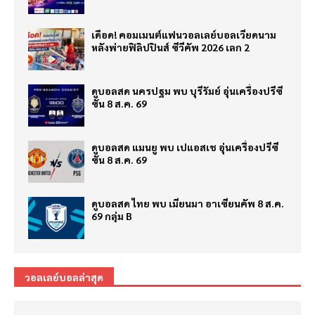
เดือด! คอมเมนต์แฟนวอลเลย์บอลเวียดนาม
หลังพ่ายฟิลิปปินส์ ซีวีคัพ 2026 เลก 2
ดูบอลสด นครปฐม พบ บุรีรัมย์ อุ่นเครื่องปรีซี
ซั่น 8 ส.ค. 69
ดูบอลสด แมนยู พบ เปแอสเช อุ่นเครื่องปรีซี
ซั่น 8 ส.ค. 69
ดูบอลสด ไทย พบ เมียนมา อาเซียนคัพ 8 ส.ค.
69 กลุ่ม B
วอลเลย์บอลล่าสุด