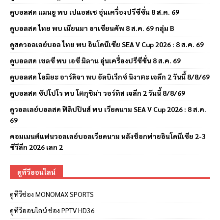
ดูบอลสด แมนยู พบ เปแอสเช อุ่นเครื่องปรีซีซั่น 8 ส.ค. 69
ดูบอลสด ไทย พบ เมียนมา อาเซียนคัพ 8 ส.ค. 69 กลุ่ม B
ดูสดวอลเลย์บอล ไทย พบ อินโดนีเซีย SEA V Cup 2026 : 8 ส.ค. 69
ดูบอลสด เชลซี พบ เอซี มิลาน อุ่นเครื่องปรีซีซั่น 8 ส.ค. 69
ดูบอลสด โอมิยะ อาร์ดิจา พบ อัลบิเร็กซ์ นิงาตะ เจลีก 2 วันนี้ 8/8/69
ดูบอลสด ซัปโปโร พบ โตกุชิม่า วอร์ทิส เจลีก 2 วันนี้ 8/8/69
ดูวอลเลย์บอลสด ฟิลิปปินส์ พบ เวียดนาม SEA V Cup 2026 : 8 ส.ค.
69
คอมเมนต์แฟนวอลเลย์บอลเวียดนาม หลังช็อกพ่ายอินโดนีเซีย 2-3
ซีวีลีก 2026 เลก 2
ดูทีวีออนไลน์
ดูทีวีช่อง MONOMAX SPORTS
ดูทีวีออนไลน์ ช่อง PPTV HD36