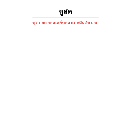
ดูสด
ฟุตบอล วอลเลย์บอล แบดมินตัน มวย