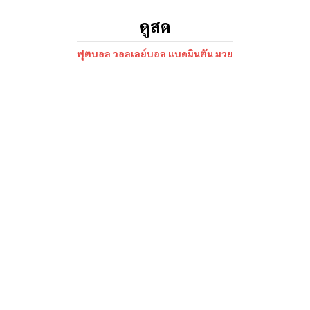
ดูสด
ฟุตบอล วอลเลย์บอล แบดมินตัน มวย