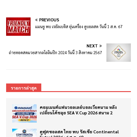
PREVIOUS
แมนยู พบ เรอัลเบติส อุ่นเครื่อง ดูบอลสด วันนี้ 1 ส.ค. 67
NEXT
ถ่ายทอดสดมวยสากลโอลิมปิก 2024 วันนี้ 3 สิงหาคม 2567
รายการล่าสุด
คอมเมนต์แฟนวอลเลย์บอลเวียดนาม หลัง
เปลี่ยนโค้ชลุย SEA V.Cup 2026 สนาม 2
ดูฟุตซอลสด ไทย พบ รัสเซีย Continental