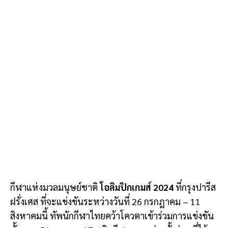
กีฬาแห่งมวลมนุษย์ชาติ
โอลิมปิกเกมส์ 2024
ที่กรุงปารีส
ฝรั่งเศส ที่จะแข่งขันระหว่างวันที่ 26 กรกฎาคม – 11
สิงหาคมนี้ ทัพนักกีฬาไทยคว้าโควตาเข้าร่วมการแข่งขัน