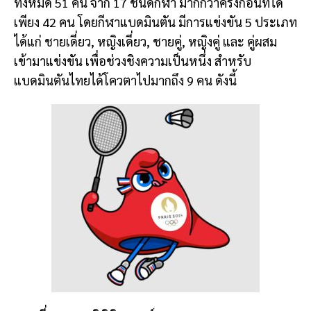
ทั้งหมด 51 คน จาก 17 ชนิดกีฬา มากกว่าครั้งก่อนที่ได้
เพียง 42 คน โดยกีฬาแบดมินตัน มีการแข่งขัน 5 ประเภท
ได้แก่ ชายเดี่ยว, หญิงเดี่ยว, ชายคู่, หญิงคู่ และ คู่ผสม
เข้ามาแข่งขัน เพื่อช่วงชิงความเป็นหนึ่ง สำหรับ
แบดมินตันไทยได้โควตาไปมากถึง 9 คน ดังนี้