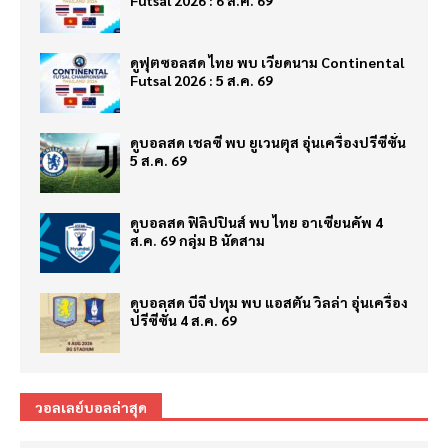
Futsal 2026 : 6 ส.ค. 69
ดูฟุตซอลสด ไทย พบ เวียดนาม Continental
Futsal 2026 : 5 ส.ค. 69
ดูบอลสด เชลซี พบ ยูเวนตุส อุ่นเครื่องปรีซีซั่น
5 ส.ค. 69
ดูบอลสด ฟิลิปปินส์ พบ ไทย อาเซียนคัพ 4
ส.ค. 69 กลุ่ม B นัดสาม
ดูบอลสด บีจี ปทุม พบ แอสตัน วิลล่า อุ่นเครื่อง
ปรีซีซั่น 4 ส.ค. 69
วอลเลย์บอลล่าสุด