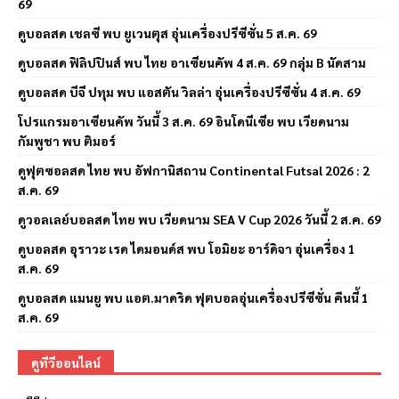
69
ดูบอลสด เชลซี พบ ยูเวนตุส อุ่นเครื่องปรีซีซั่น 5 ส.ค. 69
ดูบอลสด ฟิลิปปินส์ พบ ไทย อาเซียนคัพ 4 ส.ค. 69 กลุ่ม B นัดสาม
ดูบอลสด บีจี ปทุม พบ แอสตัน วิลล่า อุ่นเครื่องปรีซีซั่น 4 ส.ค. 69
โปรแกรมอาเซียนคัพ วันนี้ 3 ส.ค. 69 อินโดนีเซีย พบ เวียดนาม
กัมพูชา พบ ติมอร์
ดูฟุตซอลสด ไทย พบ อัฟกานิสถาน Continental Futsal 2026 : 2
ส.ค. 69
ดูวอลเลย์บอลสด ไทย พบ เวียดนาม SEA V Cup 2026 วันนี้ 2 ส.ค. 69
ดูบอลสด อุราวะ เรด ไดมอนด์ส พบ โอมิยะ อาร์ดิจา อุ่นเครื่อง 1
ส.ค. 69
ดูบอลสด แมนยู พบ แอต.มาดริด ฟุตบอลอุ่นเครื่องปรีซีซั่น คืนนี้ 1
ส.ค. 69
ดูทีวีออนไลน์