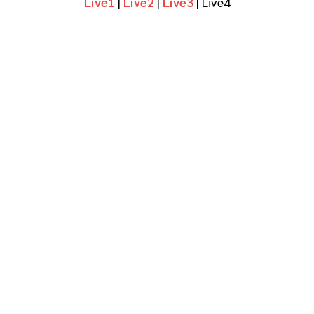
Live1
|
Live2
|
Live3
|
Live4