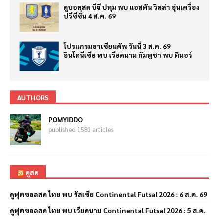
ดูบอลสด บีจี ปทุม พบ แอสตัน วิลล่า อุ่นเครื่อง
ปรีซีซั่น 4 ส.ค. 69
โปรแกรมอาเซียนคัพ วันนี้ 3 ส.ค. 69
อินโดนีเซีย พบ เวียดนาม กัมพูชา พบ ติมอร์
AUTHORS
POMYIDDO
published 1581 articles
ดูสด
ดูฟุตซอลสด ไทย พบ รัสเซีย Continental Futsal 2026 : 6 ส.ค. 69
ดูฟุตซอลสด ไทย พบ เวียดนาม Continental Futsal 2026 : 5 ส.ค.