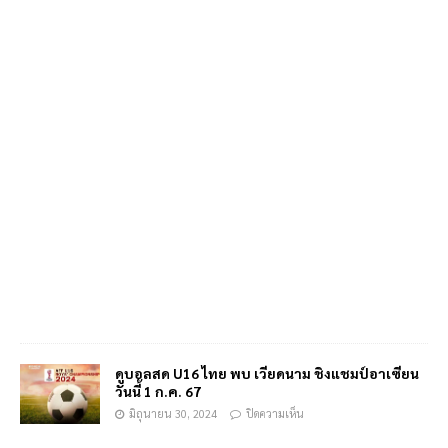
ดูบอลสด U16 ไทย พบ เวียดนาม ชิงแชมป์อาเซียน
วันนี้ 1 ก.ค. 67
มิถุนายน 30, 2024
ปิดความเห็น