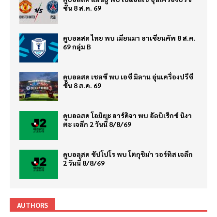
ซั่น 8 ส.ค. 69
ดูบอลสด ไทย พบ เมียนมา อาเซียนคัพ 8 ส.ค.
69 กลุ่ม B
ดูบอลสด เชลซี พบ เอซี มิลาน อุ่นเครื่องปรีซี
ซั่น 8 ส.ค. 69
ดูบอลสด โอมิยะ อาร์ดิจา พบ อัลบิเร็กซ์ นิงา
ตะ เจลีก 2 วันนี้ 8/8/69
ดูบอลสด ซัปโปโร พบ โตกุชิม่า วอร์ทิส เจลีก
2 วันนี้ 8/8/69
AUTHORS