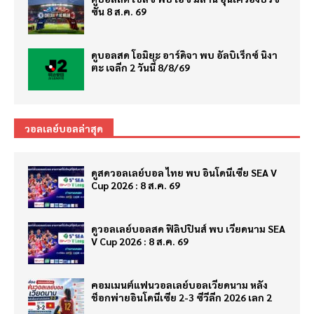
ซั่น 8 ส.ค. 69
ดูบอลสด โอมิยะ อาร์ดิจา พบ อัลบิเร็กซ์ นิงา
ตะ เจลีก 2 วันนี้ 8/8/69
วอลเลย์บอลล่าสุด
ดูสดวอลเลย์บอล ไทย พบ อินโดนีเซีย SEA V
Cup 2026 : 8 ส.ค. 69
ดูวอลเลย์บอลสด ฟิลิปปินส์ พบ เวียดนาม SEA
V Cup 2026 : 8 ส.ค. 69
คอมเมนต์แฟนวอลเลย์บอลเวียดนาม หลัง
ช็อกพ่ายอินโดนีเซีย 2-3 ซีวีลีก 2026 เลก 2