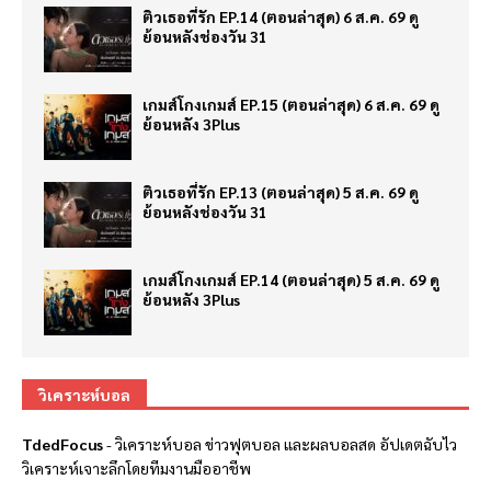
ติวเธอที่รัก EP.14 (ตอนล่าสุด) 6 ส.ค. 69 ดู
ย้อนหลังช่องวัน 31
เกมส์โกงเกมส์ EP.15 (ตอนล่าสุด) 6 ส.ค. 69 ดู
ย้อนหลัง 3Plus
ติวเธอที่รัก EP.13 (ตอนล่าสุด) 5 ส.ค. 69 ดู
ย้อนหลังช่องวัน 31
เกมส์โกงเกมส์ EP.14 (ตอนล่าสุด) 5 ส.ค. 69 ดู
ย้อนหลัง 3Plus
วิเคราะห์บอล
TdedFocus
-
วิเคราะห์บอล
ข่าวฟุตบอล และผลบอลสด อัปเดตฉับไว
วิเคราะห์เจาะลึกโดยทีมงานมืออาชีพ