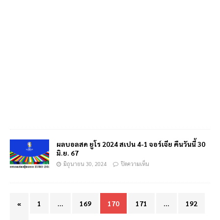
ผลบอลสด ยูโร 2024 สเปน 4-1 จอร์เจีย คืนวันนี้ 30
มิ.ย. 67
มิถุนายน 30, 2024
ปิดความเห็น
«
1
…
169
170
171
…
192