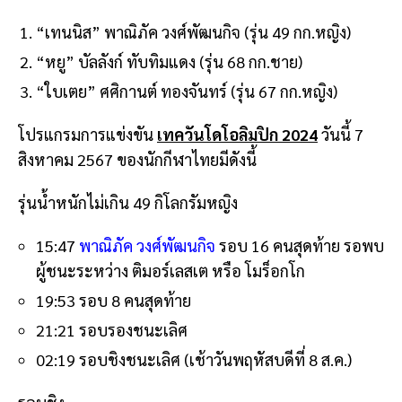
“เทนนิส” พาณิภัค วงศ์พัฒนกิจ (รุ่น 49 กก.หญิง)
“หยู” บัลลังก์ ทับทิมแดง (รุ่น 68 กก.ชาย)
“ใบเตย” ศศิกานต์ ทองจันทร์ (รุ่น 67 กก.หญิง)
โปรแกรมการแข่งขัน
เทควันโดโอลิมปิก 2024
วันนี้ 7
สิงหาคม 2567 ของนักกีฬาไทยมีดังนี้
รุ่นน้ำหนักไม่เกิน 49 กิโลกรัมหญิง
15:47
พาณิภัค วงศ์พัฒนกิจ
รอบ 16 คนสุดท้าย รอพบ
ผู้ชนะระหว่าง ติมอร์เลสเต หรือ โมร็อกโก
19:53 รอบ 8 คนสุดท้าย
21:21 รอบรองชนะเลิศ
02:19 รอบชิงชนะเลิศ (เช้าวันพฤหัสบดีที่ 8 ส.ค.)