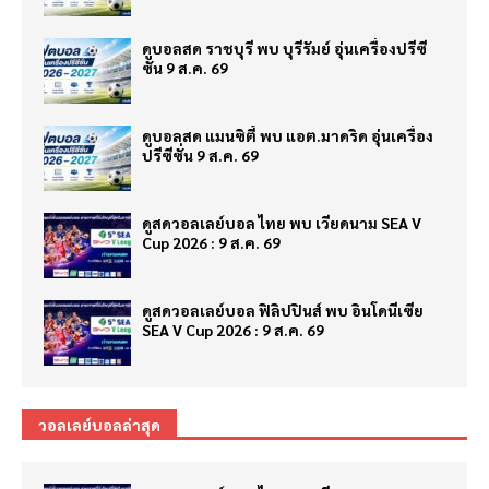
ดูบอลสด ราชบุรี พบ บุรีรัมย์ อุ่นเครื่องปรีซี
ซั่น 9 ส.ค. 69
ดูบอลสด แมนซิตี้ พบ แอต.มาดริด อุ่นเครื่อง
ปรีซีซั่น 9 ส.ค. 69
ดูสดวอลเลย์บอล ไทย พบ เวียดนาม SEA V
Cup 2026 : 9 ส.ค. 69
ดูสดวอลเลย์บอล ฟิลิปปินส์ พบ อินโดนีเซีย
SEA V Cup 2026 : 9 ส.ค. 69
วอลเลย์บอลล่าสุด