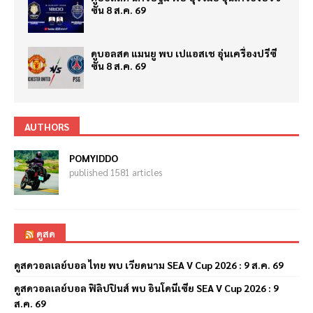
ซั่น 8 ส.ค. 69
ดูบอลสด แมนยู พบ เปแอสเช อุ่นเครื่องปรีซี
ซั่น 8 ส.ค. 69
AUTHORS
POMYIDDO
published 1581 articles
ดูสด
ดูสดวอลเลย์บอล ไทย พบ เวียดนาม SEA V Cup 2026 : 9 ส.ค. 69
ดูสดวอลเลย์บอล ฟิลิปปินส์ พบ อินโดนีเซีย SEA V Cup 2026 : 9
ส.ค. 69