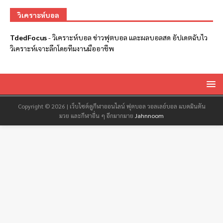
วิเคราะห์บอล
TdedFocus
-
วิเคราะห์บอล
ข่าวฟุตบอล และผลบอลสด อัปเดตฉับไว
วิเคราะห์เจาะลึกโดยทีมงานมืออาชีพ
Copyright © 2026 | เว็บไซต์ดูกีฬาออนไลน์ ฟุตบอล วอลเลย์บอล แบดมินตัน
มวย และกีฬาอื่น ๆ อีกมากมาย
Jahnnoom