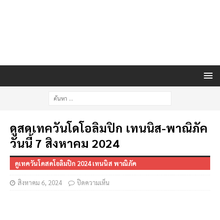
ดูสดเทควันโดโอลิมปิก เทนนิส-พาณิภัค
วันนี้ 7 สิงหาคม 2024
ดูเทควันโดสดโอลิมปิก 2024 เทนนิส พาณิภัค
สิงหาคม 6, 2024
ปิดความเห็น