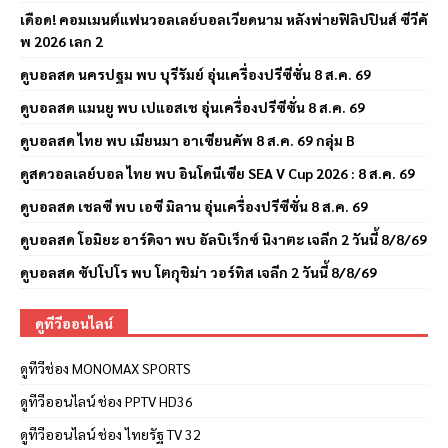
เดือด! คอมเมนต์แฟนวอลเลย์บอลเวียดนาม หลังพ่ายฟิลิปปินส์ ซีวีคั
พ 2026 เลก 2
ดูบอลสด นครปฐม พบ บุรีรัมย์ อุ่นเครื่องปรีซีซั่น 8 ส.ค. 69
ดูบอลสด แมนยู พบ เปแอสเช อุ่นเครื่องปรีซีซั่น 8 ส.ค. 69
ดูบอลสด ไทย พบ เมียนมา อาเซียนคัพ 8 ส.ค. 69 กลุ่ม B
ดูสดวอลเลย์บอล ไทย พบ อินโดนีเซีย SEA V Cup 2026 : 8 ส.ค. 69
ดูบอลสด เชลซี พบ เอซี มิลาน อุ่นเครื่องปรีซีซั่น 8 ส.ค. 69
ดูบอลสด โอมิยะ อาร์ดิจา พบ อัลบิเร็กซ์ นิงาตะ เจลีก 2 วันนี้ 8/8/69
ดูบอลสด ซัปโปโร พบ โตกุชิม่า วอร์ทิส เจลีก 2 วันนี้ 8/8/69
ดูทีวีออนไลน์
ดูทีวีช่อง MONOMAX SPORTS
ดูทีวีออนไลน์ ช่อง PPTV HD36
ดูทีวีออนไลน์ ช่อง ไทยรัฐ TV 32