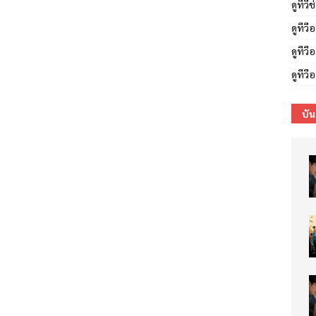
ดูทีว
ดูทีว
ดูทีวี
ดูทีว
บัน