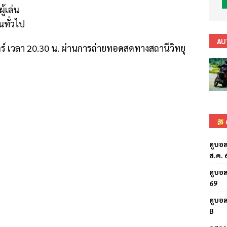
ู้เล่น
ันทั่วไป
AU
กร์ เวลา 20.30 น. ผ่านการถ่ายทอดสดทางสถานีวิทยุ
ดูบอล
ส.ค. 
ดูบอล
69
ดูบอล
B