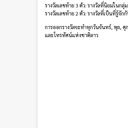
รางวัลเลขท้าย 3 ตัว: รางวัลที่นิยมในกลุ่มผ
รางวัลเลขท้าย 2 ตัว: รางวัลที่เป็นที่รู้จักก
การออกรางวัลจะทำทุกวันจันทร์, พุธ, ศุ
และโทรทัศน์แห่งชาติลาว