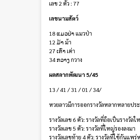
เลข 2 ตัว : 77
เลขนามสัตว์
18 ແມວປ່າ แมวป่า
12 ມ້າ ม้า
27 ເຕົ່າ เต่า
34 ກວາງ กวาง
ผลสลากพัฒนา 5/45
13 / 41 / 31 / 01 / 34/
หวยลาวมีการออกรางวัลหลากหลายประเภ
รางวัลเลข 6 ตัว: รางวัลที่ถือเป็นรางวัลใหญ
รางวัลเลข 5 ตัว: รางวัลที่ใหญ่รองลงมา
รางวัลเลขท้าย 4 ตัว: รางวัลที่ใช้กันแพร