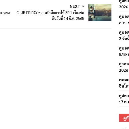
ดูสดว
NEXT
2026 
่ายทอด
CLUB FRIDAY ความรักคือการให้ EP.1 เรื่องย่อ
ดูบอล
คืนวันนี้ 14 มี.ค. 2568
ส.ค. 
ดูบอล
2 วันน
ดูบอล
8/8/
ดูวอล
2026 
คอมเ
อินโด
ดูสดว
: 7 ส.
ดูท