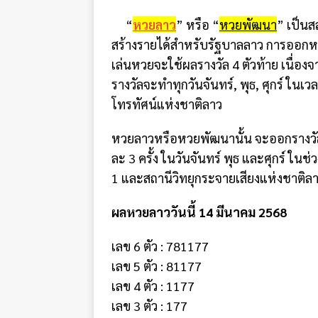
“
หวยลาว
” หรือ “
หวยพัฒนา
” เป็น
สร้างรายได้สำหรับรัฐบาลลาว การออกหวย
เล่นหวยจะใช้ผลรางวัล 4 ตัวท้าย เนื่อง
รางวัลจะทำทุกวันจันทร์, พุธ, ศุกร์ ใน
โทรทัศน์แห่งชาติลาว
หวยลาวหรือหวยพัฒนานั้น จะออกรางวัลถ
ละ 3 ครั้ง ในวันจันทร์ พุธ และศุกร์ ใน
1 และสถานีวิทยุกระจายเสียงแห่งชาติล
ผลหวยลาววันนี้ 14 มีนาคม 2568
เลข 6 ตัว : 781177
เลข 5 ตัว : 81177
เลข 4 ตัว : 1177
เลข 3 ตัว : 177