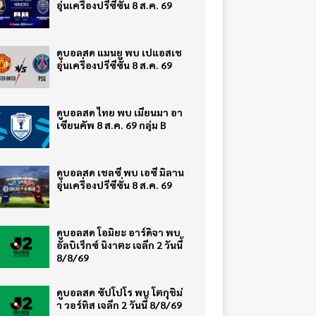
อุ่นเครื่องปรีซีซั่น 8 ส.ค. 69
ดูบอลสด แมนยู พบ เปแอสเช
อุ่นเครื่องปรีซีซั่น 8 ส.ค. 69
ดูบอลสด ไทย พบ เมียนมา อา
เซียนคัพ 8 ส.ค. 69 กลุ่ม B
ดูบอลสด เชลซี พบ เอซี มิลาน
อุ่นเครื่องปรีซีซั่น 8 ส.ค. 69
ดูบอลสด โอมิยะ อาร์ดิจา พบ
อัลบิเร็กซ์ นิงาตะ เจลีก 2 วันนี้
8/8/69
ดูบอลสด ซัปโปโร พบ โตกุชิม่
า วอร์ทิส เจลีก 2 วันนี้ 8/8/69