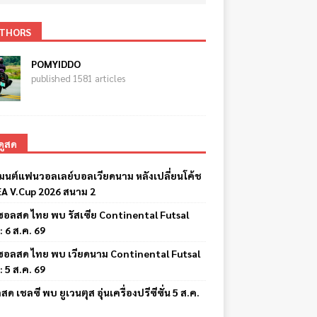
THORS
POMYIDDO
published 1581 articles
ดูสด
มนต์แฟนวอลเลย์บอลเวียดนาม หลังเปลี่ยนโค้ช
EA V.Cup 2026 สนาม 2
ซอลสด ไทย พบ รัสเซีย Continental Futsal
: 6 ส.ค. 69
ตซอลสด ไทย พบ เวียดนาม Continental Futsal
: 5 ส.ค. 69
สด เชลซี พบ ยูเวนตุส อุ่นเครื่องปรีซีซั่น 5 ส.ค.