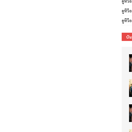
ดูทีว
ดูทีวี
ดูทีว
บัน