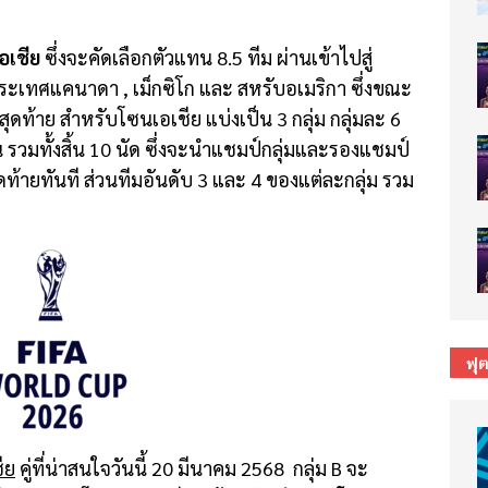
อเชีย
ซึ่งจะคัดเลือกตัวแทน 8.5 ทีม ผ่านเข้าไปสู่
ประเทศแคนาดา , เม็กซิโก และ สหรับอเมริกา ซึ่งขณะ
ุดท้าย สำหรับโซนเอเชีย แบ่งเป็น 3 กลุ่ม กลุ่มละ 6
รวมทั้งสิ้น 10 นัด ซึ่งจะนำแชมป์กลุ่มและรองแชมป์
บสุดท้ายทันที ส่วนทีมอันดับ 3 และ 4 ของแต่ละกลุ่ม รวม
ฟุ
ีย
คู่ที่น่าสนใจวันนี้ 20 มีนาคม 2568 กลุ่ม B จะ