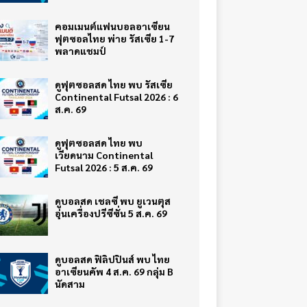
คอมเมนต์แฟนบอลอาเซียน
ฟุตซอลไทย พ่าย รัสเซีย 1-7
พลาดแชมป์
ดูฟุตซอลสด ไทย พบ รัสเซีย
Continental Futsal 2026 : 6
ส.ค. 69
ดูฟุตซอลสด ไทย พบ
เวียดนาม Continental
Futsal 2026 : 5 ส.ค. 69
ดูบอลสด เชลซี พบ ยูเวนตุส
อุ่นเครื่องปรีซีซั่น 5 ส.ค. 69
ดูบอลสด ฟิลิปปินส์ พบ ไทย
อาเซียนคัพ 4 ส.ค. 69 กลุ่ม B
นัดสาม