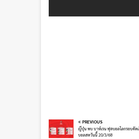
PREVIOUS
ญี่ปุ่น พบ บาห์เรน ฟุตบอลโลกรอบคัดเล
บอลสดวันนี้ 20/3/68