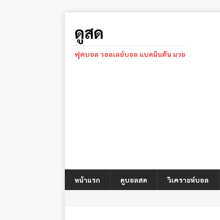
ดูสด
ฟุตบอล วอลเลย์บอล แบดมินตัน มวย
หน้าแรก
ดูบอลสด
วิเคราะห์บอล