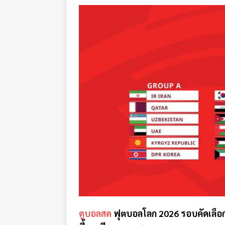
ดูบอลสด
ฟุตบอลโลก 2026 รอบคัดเลือก 