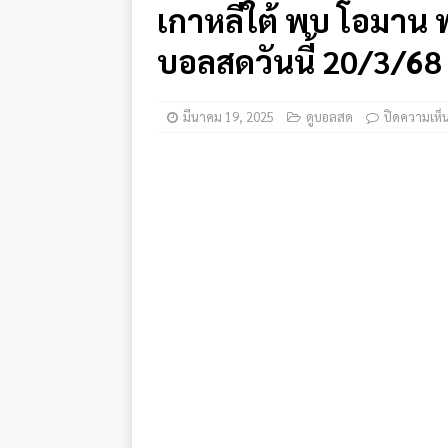
เกาหลีใต้ พบ โอมาน 
บอลสดวันนี้ 20/3/68
มีนาคม 19, 2025
ดูบอลสด
ปิดความเห็