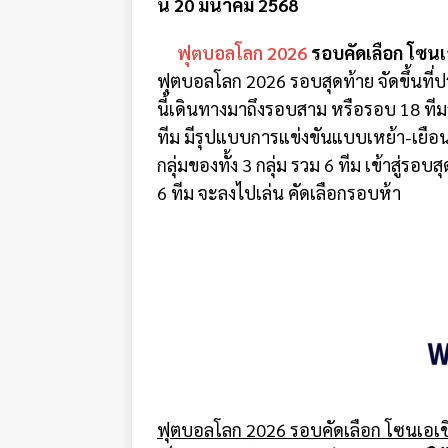
นี้ 20 มีนาคม 2568
ฟุตบอลโลก 2026
รอบคัดเลือก โซนเ
ฟุตบอลโลก 2026 รอบสุดท้าย จัดขึ้นที่
นี้เดินทางมาถึงรอบสาม หรือรอบ 18 ทีมส
ทีม มีรุปแบบการแข่งขันแบบเหย้า-เยือน 
กลุ่มของทั้ง 3 กลุ่ม รวม 6 ทีม เข้าสู่รอ
6 ทีม จะลงไปเล่น คัดเลือกรอบห้า
ฟุตบอลโลก 2026 รอบคัดเลือก โซนเอเช