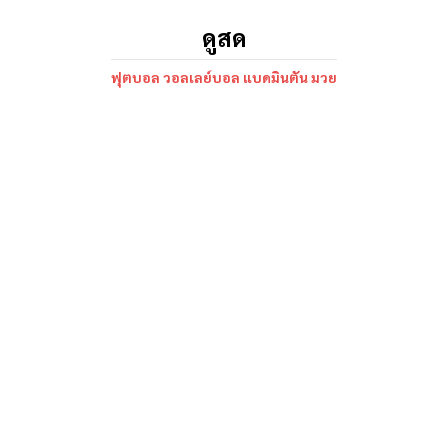
ดูสด
ฟุตบอล วอลเลย์บอล แบดมินตัน มวย