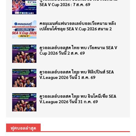
SEA V Cup 2026 : 7 ส.ค. 69
คอมเมนต์แฟนวอลเลย์บอลเวียดนาม หลัง
เปลี่ยนโค้ชลุย SEA V.Cup 2026 สนาม 2
ดูวอลเลย์บอลสด ไทย พบ เวียดนาม SEA V
Cup 2026 วันนี้ 2 ส.ค. 69
ดูวอลเลย์บอลสด ไทย พบ ฟิลิปปินส์ SEA
V.League 2026 วันนี้ 1 ส.ค. 69
ดูวอลเลย์บอลสด ไทย พบ อินโดนีเซีย SEA
V.League 2026 วันนี้ 31 ก.ค. 69
ฟุตบอลล่าสุด