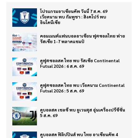
โปรแกรมอาเซียนคัพ วันนี้ 7 ส.ค. 69
เวียดนาม พบ กัมพูชา : สิงคโปร์ พบ
อินโดนีเซีย
คอมเมนต์แฟนบอลอาเซียน ฟุตซอลไทย พ่าย
รัสเซีย 1-7 พลาดแชมป์
ดูฟุตซอลสด ไทย พบ รัสเซีย Continental
Futsal 2026 : 6 ส.ค. 69
ดูฟุตซอลสด ไทย พบ เวียดนาม Continental
Futsal 2026 : 5 ส.ค. 69
ดูบอลสด เชลซี พบ ยูเวนตุส อุ่นเครื่องปรีซีซั่น
5 ส.ค. 69
ดูบอลสด ฟิลิปปินส์ พบ ไทย อาเซียนคัพ 4