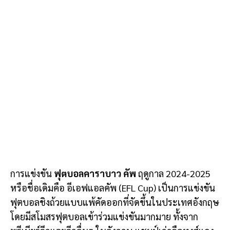
การแข่งขัน
ฟุตบอลคาราบาว คัพ
ฤดูกาล 2024-2025
หรือชื่อเดิมคือ อีเอฟแอลคัพ (EFL Cup) เป็นการแข่งขัน
ฟุตบอลชิงถ้วยแบบแพ้คัดออกที่จัดขึ้นในประเทศอังกฤษ
โดยมีสโมสรฟุตบอลเข้าร่วมแข่งขันมากมาย ทั้งจาก