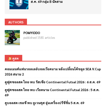
ส.ค. 69 กลุ่ม B นัดสาม
AUTHORS
POMYIDDO
published 1581 articles
ดูสด
คอมเมนต์แฟนวอลเลย์บอลเวียดนาม หลังเปลี่ยนโค้ชลุย SEA V.Cup
2026 สนาม 2
ดูฟุตซอลสด ไทย พบ รัสเซีย Continental Futsal 2026 : 6 ส.ค. 69
ดูฟุตซอลสด ไทย พบ เวียดนาม Continental Futsal 2026 : 5 ส.ค.
69
ดูบอลสด เชลซี พบ ยูเวนตุส อุ่นเครื่องปรีซีซั่น 5 ส.ค. 69