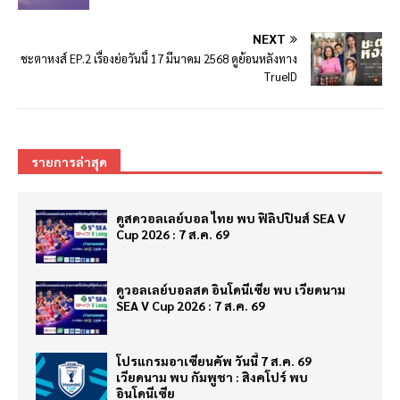
NEXT
ชะตาหงส์ EP.2 เรื่องย่อวันนี้ 17 มีนาคม 2568 ดูย้อนหลังทาง
TrueID
รายการล่าสุด
ดูสดวอลเลย์บอล ไทย พบ ฟิลิปปินส์ SEA V
Cup 2026 : 7 ส.ค. 69
ดูวอลเลย์บอลสด อินโดนีเซีย พบ เวียดนาม
SEA V Cup 2026 : 7 ส.ค. 69
โปรแกรมอาเซียนคัพ วันนี้ 7 ส.ค. 69
เวียดนาม พบ กัมพูชา : สิงคโปร์ พบ
อินโดนีเซีย