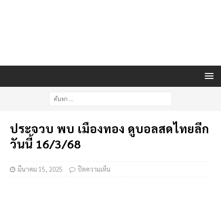
ประจวบ พบ เมืองทอง ดูบอลสดไทยลีก
วันนี้ 16/3/68
มีนาคม 15, 2025
ปิดความเห็น