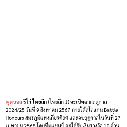
ฟุตบอล
รีโว่ ไทยลีก
(ไทยลีก 1) จะเปิดฉากฤดูกาล
2024/25 วันที่ 9 สิงหาคม 2567 ภายใต้สโลแกน Battle
Honours สมรภูมิแห่งเกียรติยศ และจบฤดูกาลในวันที่ 27
เมษายน 2568 โดยทีมแชมป์ จะได้รับเงินรางวัล 10 ล้าน