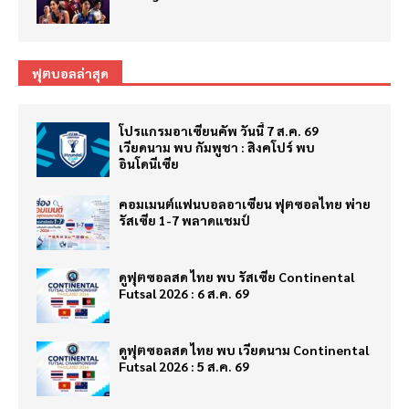
ฟุตบอลล่าสุด
โปรแกรมอาเซียนคัพ วันนี้ 7 ส.ค. 69
เวียดนาม พบ กัมพูชา : สิงคโปร์ พบ
อินโดนีเซีย
คอมเมนต์แฟนบอลอาเซียน ฟุตซอลไทย พ่าย
รัสเซีย 1-7 พลาดแชมป์
ดูฟุตซอลสด ไทย พบ รัสเซีย Continental
Futsal 2026 : 6 ส.ค. 69
ดูฟุตซอลสด ไทย พบ เวียดนาม Continental
Futsal 2026 : 5 ส.ค. 69