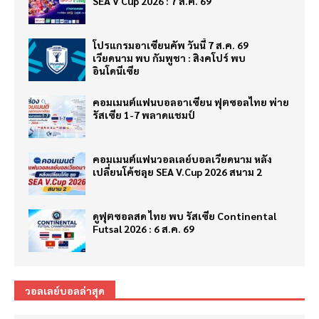
SEA V Cup 2026 : 7 ส.ค. 69
โปรแกรมอาเซียนคัพ วันนี้ 7 ส.ค. 69
เวียดนาม พบ กัมพูชา : สิงคโปร์ พบ
อินโดนีเซีย
คอมเมนต์แฟนบอลอาเซียน ฟุตซอลไทย พ่าย
รัสเซีย 1-7 พลาดแชมป์
คอมเมนต์แฟนวอลเลย์บอลเวียดนาม หลัง
เปลี่ยนโค้ชลุย SEA V.Cup 2026 สนาม 2
ดูฟุตซอลสด ไทย พบ รัสเซีย Continental
Futsal 2026 : 6 ส.ค. 69
วอลเลย์บอลล่าสุด