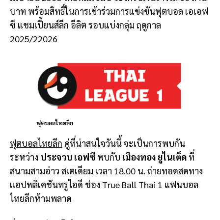
บาท พร้อมสิทธิ์ในการเข้าร่วมการแข่งขันฟุตบอล เอเอฟ
ซี แชมเปี้ยนส์ลีก อีลิต รอบแบ่งกลุ่ม ฤดูกาล
2025/22026
ฟุตบอลไทยลีก
ฟุตบอลไทยลีก
คู่ที่น่าสนใจวันนี้ จะเป็นการพบกัน
ระหว่าง
ประจวบ เอฟซี
พบกับ
เมืองทอง ยูไนเต็ด
ที่
สนามสามอ่าว สเตเดียม เวลา 18.00 น. ถ่ายทอดสดทาง
แอปพลิเคชันทรูไอดี ช่อง True Ball Thai 1 แฟนบอล
ไทยลีกห้ามพลาด