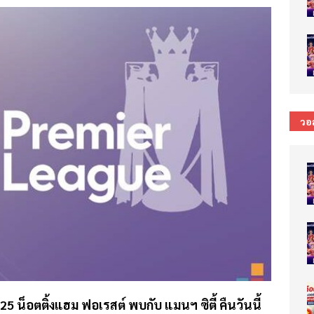
วอ
5 น็อตติ้งแฮม ฟอเรสต์ พบกับ แมนฯ ซิตี้ คืนวันนี้