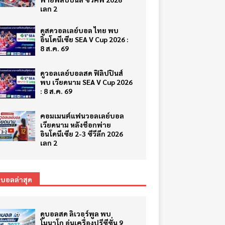
เลก 2
ดูสดวอลเลย์บอล ไทย พบ
อินโดนีเซีย SEA V Cup 2026 :
8 ส.ค. 69
ดูวอลเลย์บอลสด ฟิลิปปินส์
พบ เวียดนาม SEA V Cup 2026
: 8 ส.ค. 69
คอมเมนต์แฟนวอลเลย์บอล
เวียดนาม หลังช็อกพ่าย
อินโดนีเซีย 2-3 ซีวีลีก 2026
เลก 2
ตบอลล่าสุด
ดูบอลสด ลิเวอร์พูล พบ
โมนาโก อุ่นเครื่องปรีซีซั่น 9