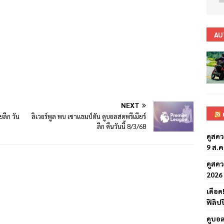
AU
NEXT
ลีก วัน
ลิเวอร์พูล พบ เซาแธมป์ตัน ดูบอลสดพรีเมียร์
ลีก คืนวันนี้ 8/3/68
ดูสดว
9 ส.ค
ดูสดว
2026 
เดือ
ฟิลิป
ดูบอล