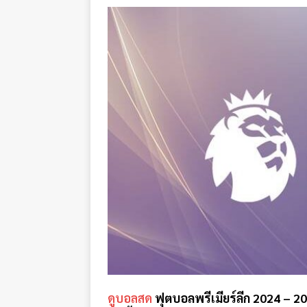
ดูบอลสด
ฟุตบอลพรีเมียร์ลีก 2024 – 202