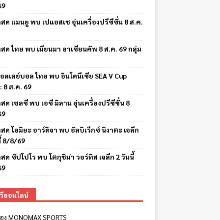
69
สด แมนยู พบ เปแอสเช อุ่นเครื่องปรีซีซั่น 8 ส.ค.
สด ไทย พบ เมียนมา อาเซียนคัพ 8 ส.ค. 69 กลุ่ม
อลเลย์บอล ไทย พบ อินโดนีเซีย SEA V Cup
: 8 ส.ค. 69
สด เชลซี พบ เอซี มิลาน อุ่นเครื่องปรีซีซั่น 8
69
สด โอมิยะ อาร์ดิจา พบ อัลบิเร็กซ์ นิงาตะ เจลีก
ี้ 8/8/69
สด ซัปโปโร พบ โตกุชิม่า วอร์ทิส เจลีก 2 วันนี้
69
ีวีออนไลน์
ีช่อง MONOMAX SPORTS