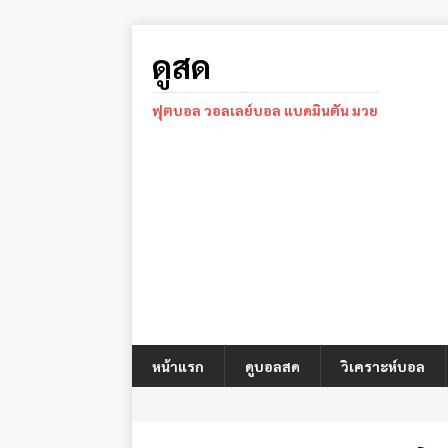
ดูสด
ฟุตบอล วอลเลย์บอล แบดมินตัน มวย
หน้าแรก
ดูบอลสด
วิเคราะห์บอล