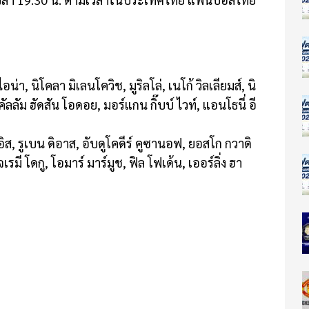
อน่า, นิโคลา มิเลนโควิช, มูริลโล่, เนโก้ วิลเลียมส์, นิ
ัลลัม ฮัดสัน โอดอย, มอร์แกน กิ๊บบ์ ไวท์, แอนโธนี่ อี
ูอิส, รูเบน ดิอาส, อับดูโคดีร์ คูซานอฟ, ยอสโก กวาดิ
มี โดกู, โอมาร์ มาร์มูช, ฟิล โฟเด้น, เออร์ลิ่ง ฮา