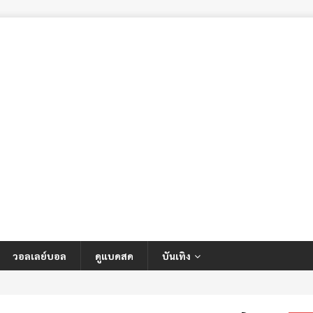
วอลเลย์บอล
ดูแบดสด
บันเทิง