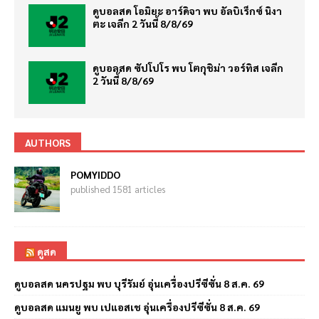
ดูบอลสด โอมิยะ อาร์ดิจา พบ อัลบิเร็กซ์ นิงา
ตะ เจลีก 2 วันนี้ 8/8/69
ดูบอลสด ซัปโปโร พบ โตกุชิม่า วอร์ทิส เจลีก
2 วันนี้ 8/8/69
AUTHORS
POMYIDDO
published 1581 articles
ดูสด
ดูบอลสด นครปฐม พบ บุรีรัมย์ อุ่นเครื่องปรีซีซั่น 8 ส.ค. 69
ดูบอลสด แมนยู พบ เปแอสเช อุ่นเครื่องปรีซีซั่น 8 ส.ค. 69