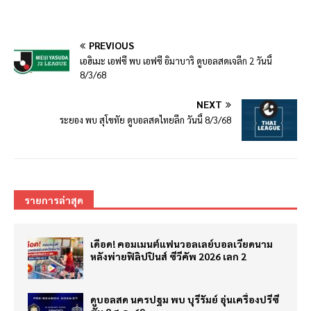
PREVIOUS
เอฮิเมะ เอฟซี พบ เอฟซี อิมาบาริ ดูบอลสดเจลีก 2 วันนี้
8/3/68
NEXT
ระยอง พบ สุโขทัย ดูบอลสดไทยลีก วันนี้ 8/3/68
รายการล่าสุด
เดือด! คอมเมนต์แฟนวอลเลย์บอลเวียดนาม
หลังพ่ายฟิลิปปินส์ ซีวีคัพ 2026 เลก 2
ดูบอลสด นครปฐม พบ บุรีรัมย์ อุ่นเครื่องปรีซี