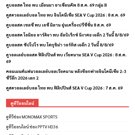
ดูบอลสด ไทย พบ เมียนมา อาเซียนคัพ 8 ส.ค. 69 กลุ่ม B
ดูสดวอลเลย์บอล ไทย พบ อินโดนีเซีย SEA V Cup 2026 : 8 ส.ค. 69
ดูบอลสด เชลซี พบ เอซี มิลาน อุ่นเครื่องปรีซีซั่น 8 ส.ค. 69
ดูบอลสด โอมิยะ อาร์ดิจา พบ อัลบิเร็กซ์ นิงาตะ เจลีก 2 วันนี้ 8/8/69
ดูบอลสด ซัปโปโร พบ โตกุชิม่า วอร์ทิส เจลีก 2 วันนี้ 8/8/69
ดูวอลเลย์บอลสด ฟิลิปปินส์ พบ เวียดนาม SEA V Cup 2026 : 8 ส.ค.
69
คอมเมนต์แฟนวอลเลย์บอลเวียดนาม หลังช็อกพ่ายอินโดนีเซีย 2-3
ซีวีลีก 2026 เลก 2
ดูสดวอลเลย์บอล ไทย พบ ฟิลิปปินส์ SEA V Cup 2026 : 7 ส.ค. 69
ดูทีวีออนไลน์
ดูทีวีช่อง MONOMAX SPORTS
ดูทีวีออนไลน์ ช่อง PPTV HD36