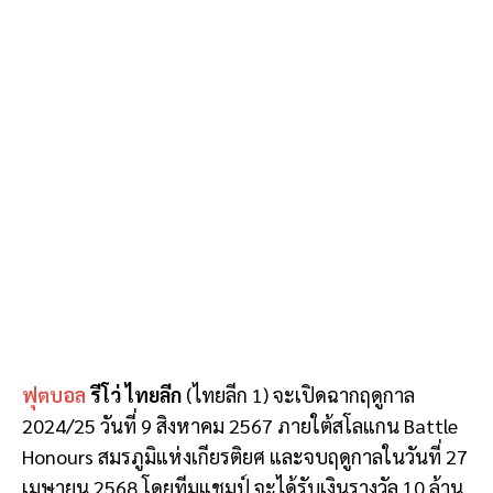
ฟุตบอล
รีโว่ ไทยลีก
(ไทยลีก 1) จะเปิดฉากฤดูกาล
2024/25 วันที่ 9 สิงหาคม 2567 ภายใต้สโลแกน Battle
Honours สมรภูมิแห่งเกียรติยศ และจบฤดูกาลในวันที่ 27
เมษายน 2568 โดยทีมแชมป์ จะได้รับเงินรางวัล 10 ล้าน