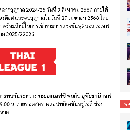
ิดฉากฤดูกาล 2024/25 วันที่ 9 สิงหาคม 2567 ภายใต้
ียรติยศ และจบฤดูกาลในวันที่ 27 เมษายน 2568 โดย
ท พร้อมสิทธิ์ในการเข้าร่วมการแข่งขันฟุตบอล เอเอฟ
ดูกาล 2025/22026
ป็นการพบกันระหว่าง
ระยอง เอฟซี
พบกับ
อุทัยธานี เอฟ
19.00 น. ถ่ายทอดสดทางแอปพลิเคชันทรูไอดี ช่อง
ฟุ
พลาด