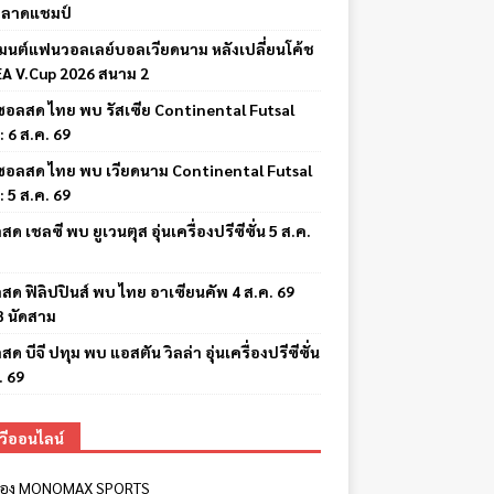
พลาดแชมป์
มนต์แฟนวอลเลย์บอลเวียดนาม หลังเปลี่ยนโค้ช
EA V.Cup 2026 สนาม 2
ซอลสด ไทย พบ รัสเซีย Continental Futsal
: 6 ส.ค. 69
ตซอลสด ไทย พบ เวียดนาม Continental Futsal
: 5 ส.ค. 69
สด เชลซี พบ ยูเวนตุส อุ่นเครื่องปรีซีซั่น 5 ส.ค.
สด ฟิลิปปินส์ พบ ไทย อาเซียนคัพ 4 ส.ค. 69
 B นัดสาม
สด บีจี ปทุม พบ แอสตัน วิลล่า อุ่นเครื่องปรีซีซั่น
. 69
ีวีออนไลน์
ีช่อง MONOMAX SPORTS