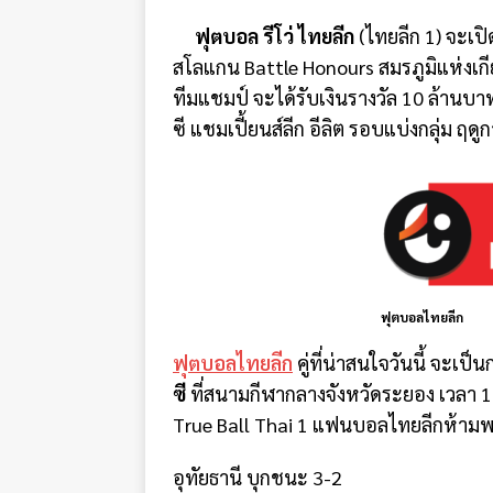
ฟุตบอล รีโว่ ไทยลีก
(ไทยลีก 1) จะเป
สโลแกน Battle Honours สมรภูมิแห่งเก
ทีมแชมป์ จะได้รับเงินรางวัล 10 ล้านบา
ซี แชมเปี้ยนส์ลีก อีลิต รอบแบ่งกลุ่ม ฤ
ฟุตบอลไทยลีก
ฟุตบอลไทยลีก
คู่ที่น่าสนใจวันนี้ จะเ
ซี
ที่สนามกีฬากลางจังหวัดระยอง เวลา 
True Ball Thai 1 แฟนบอลไทยลีกห้าม
อุทัยธานี บุกชนะ 3-2