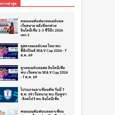
ยการล่าสุด
คอมเมนต์แฟนวอลเลย์บอล
เวียดนาม หลังช็อกพ่าย
อินโดนีเซีย 2-3 ซีวีลีก 2026
เลก 2
ดูสดวอลเลย์บอล ไทย พบ
ฟิลิปปินส์ SEA V Cup 2026 : 7
ส.ค. 69
ดูวอลเลย์บอลสด อินโดนีเซีย
พบ เวียดนาม SEA V Cup 2026
: 7 ส.ค. 69
โปรแกรมอาเซียนคัพ วันนี้ 7
ส.ค. 69 เวียดนาม พบ กัมพูชา
: สิงคโปร์ พบ อินโดนีเซีย
คอมเมนต์แฟนบอลอาเซียน