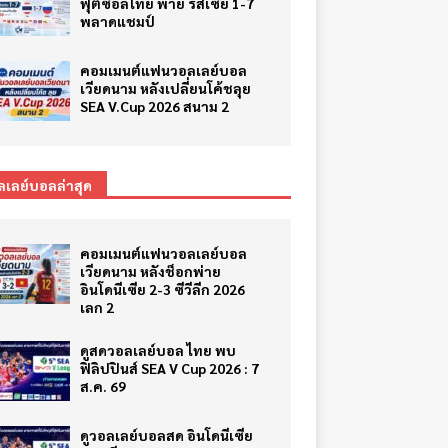
ฟุตซอลไทย พ่าย รัสเซีย 1-7
พลาดแชมป์
คอมเมนต์แฟนวอลเลย์บอล
เวียดนาม หลังเปลี่ยนโค้ชลุย
SEA V.Cup 2026 สนาม 2
ลเลย์บอลล่าสุด
คอมเมนต์แฟนวอลเลย์บอล
เวียดนาม หลังช็อกพ่าย
อินโดนีเซีย 2-3 ซีวีลีก 2026
เลก 2
ดูสดวอลเลย์บอล ไทย พบ
ฟิลิปปินส์ SEA V Cup 2026 : 7
ส.ค. 69
ดูวอลเลย์บอลสด อินโดนีเซีย