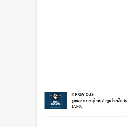
PREVIOUS
ดูบอลสด ราชบุรี พบ ลำพูน ไทยลีก วันน
1/2/68