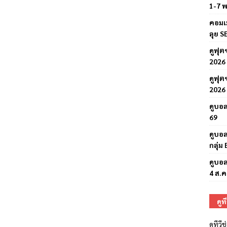
1-7 
คอมเ
ลุย S
ดูฟุต
2026 
ดูฟุ
2026 
ดูบอล
69
ดูบอล
กลุ่ม
ดูบอล
4 ส.ค
ดูท
ดูทีว