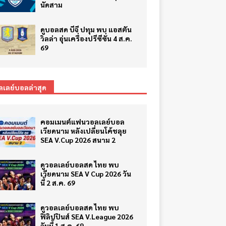
นัดสาม
ดูบอลสด บีจี ปทุม พบ แอสตัน
วิลล่า อุ่นเครื่องปรีซีซั่น 4 ส.ค.
69
ลเลย์บอลล่าสุด
คอมเมนต์แฟนวอลเลย์บอล
เวียดนาม หลังเปลี่ยนโค้ชลุย
SEA V.Cup 2026 สนาม 2
ดูวอลเลย์บอลสด ไทย พบ
เวียดนาม SEA V Cup 2026 วัน
นี้ 2 ส.ค. 69
ดูวอลเลย์บอลสด ไทย พบ
ฟิลิปปินส์ SEA V.League 2026
วันนี้ 1 ส.ค. 69