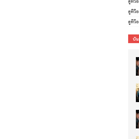
ดูทีว
ดูทีวี
ดูทีว
บัน