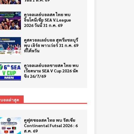
ดูวอลเลย์บอลสด ไทย พบ
อินโดนีเซีย SEA V.League
2026 วันนี้ 31 ก.ค. 69
ดูสดวอลเลย์บอล สุพรีมชลบุรี
พบ เอิร์ธ พาวเว่อร์ 31 ก.ค. 69
ที่ไต้หวัน
ดูวอลเลย์บอลชายสด ไทย พบ
เวียดนาม SEA V Cup 2026 นัด
ชิง 26/7/69
ตบอลล่าสุด
ดูฟุตซอลสด ไทย พบ รัสเซีย
Continental Futsal 2026 : 6
ส.ค. 69