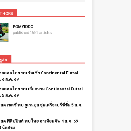
THORS
POMYIDDO
published 1581 articles
ดูสด
ซอลสด ไทย พบ รัสเซีย Continental Futsal
: 6 ส.ค. 69
ตซอลสด ไทย พบ เวียดนาม Continental Futsal
: 5 ส.ค. 69
สด เชลซี พบ ยูเวนตุส อุ่นเครื่องปรีซีซั่น 5 ส.ค.
สด ฟิลิปปินส์ พบ ไทย อาเซียนคัพ 4 ส.ค. 69
 B นัดสาม