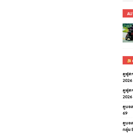
AU
ดูฟุต
2026 
ดูฟุ
2026 
ดูบอล
69
ดูบอล
กลุ่ม