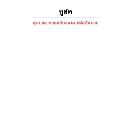
ดูสด
ฟุตบอล วอลเลย์บอล แบดมินตัน มวย