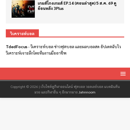
เกมส์โกงเกมส์ EP.14 (ตอนล่าสุด) 5 ส.ค. 69 ดู
ย้อนหลัง 3Plus
วิเคราะห์บอล
TdedFocus
-
วิเคราะห์บอล
ข่าวฟุตบอล และผลบอลสด อัปเดตฉับไว
วิเคราะห์เจาะลึกโดยทีมงานมืออาชีพ
Copyright © 2026 | เว็บไซต์ดูกีฬาออนไลน์ ฟุตบอล วอลเลย์บอล แบดมินตัน
มวย และกีฬาอื่น ๆ อีกมากมาย
Jahnnoom