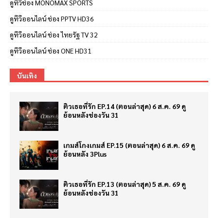
ดูทีวีช่อง MONOMAX SPORTS
ดูทีวีออนไลน์ ช่อง PPTV HD36
ดูทีวีออนไลน์ ช่อง ไทยรัฐ TV 32
ดูทีวีออนไลน์ ช่อง ONE HD31
บันเทิง
ติวเธอที่รัก EP.14 (ตอนล่าสุด) 6 ส.ค. 69 ดู
ย้อนหลังช่องวัน 31
เกมส์โกงเกมส์ EP.15 (ตอนล่าสุด) 6 ส.ค. 69 ดู
ย้อนหลัง 3Plus
ติวเธอที่รัก EP.13 (ตอนล่าสุด) 5 ส.ค. 69 ดู
ย้อนหลังช่องวัน 31