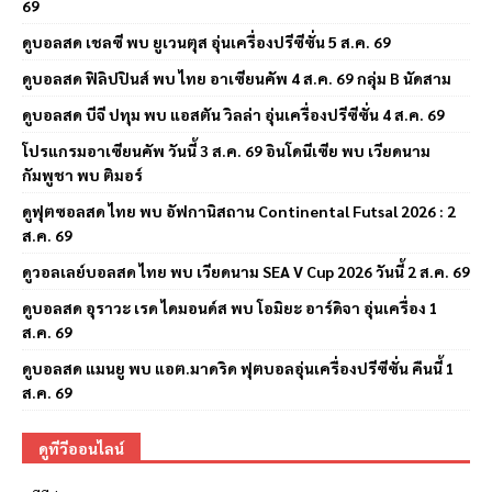
69
ดูบอลสด เชลซี พบ ยูเวนตุส อุ่นเครื่องปรีซีซั่น 5 ส.ค. 69
ดูบอลสด ฟิลิปปินส์ พบ ไทย อาเซียนคัพ 4 ส.ค. 69 กลุ่ม B นัดสาม
ดูบอลสด บีจี ปทุม พบ แอสตัน วิลล่า อุ่นเครื่องปรีซีซั่น 4 ส.ค. 69
โปรแกรมอาเซียนคัพ วันนี้ 3 ส.ค. 69 อินโดนีเซีย พบ เวียดนาม
กัมพูชา พบ ติมอร์
ดูฟุตซอลสด ไทย พบ อัฟกานิสถาน Continental Futsal 2026 : 2
ส.ค. 69
ดูวอลเลย์บอลสด ไทย พบ เวียดนาม SEA V Cup 2026 วันนี้ 2 ส.ค. 69
ดูบอลสด อุราวะ เรด ไดมอนด์ส พบ โอมิยะ อาร์ดิจา อุ่นเครื่อง 1
ส.ค. 69
ดูบอลสด แมนยู พบ แอต.มาดริด ฟุตบอลอุ่นเครื่องปรีซีซั่น คืนนี้ 1
ส.ค. 69
ดูทีวีออนไลน์