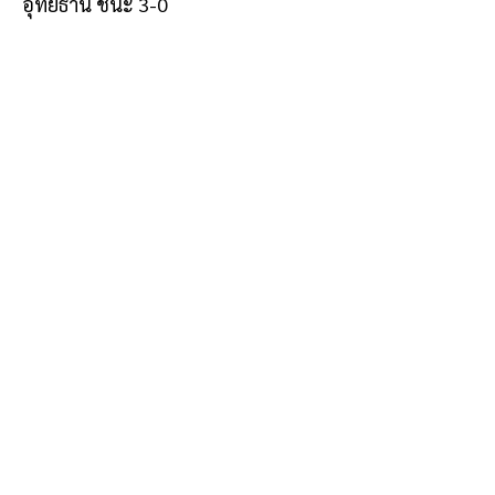
อุทัยธานี ชนะ 3-0