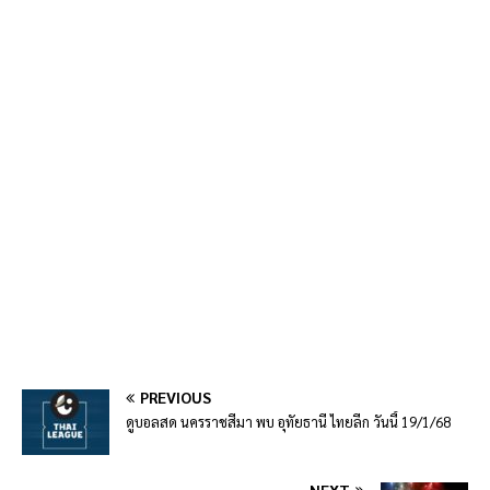
PREVIOUS
ดูบอลสด นครราชสีมา พบ อุทัยธานี ไทยลีก วันนี้ 19/1/68
NEXT