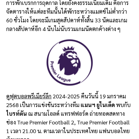
การพักเบรกการฤดกาล โดยยังคงธรรมเนียมเดิม คือการ
จัดตารางให้แต่ละทีมนั้นได้พักระหว่างแมตช์ไม่ต่ำกว่า
60 ชั่วโมง โดยจะมีเกมสุดสัปดาห์ทั้งสิ้น 33 นัดและเกม
กลางสัปดาห์อีก 4 นับไม่นับรวมเกมนัดตกค้างต่าง ๆ
ดูฟุตบอลพรีเมียร์ลีก
2024-2025 คืนวันนี้ 19 มกราคม
2568 เป็นการแข่งขันระหว่างทีม
แมนฯ ยูไนเต็ด
พบกับ
ไบรท์ตัน
ณ สนามโอลด์ แทรฟฟอร์ด ถ่ายทอดสดทาง
ช่อง True Premier Football 2, True Premier Football
1 เวลา 21.00 น. ตามเวลาในประเทศไทย แฟนบอลไทย