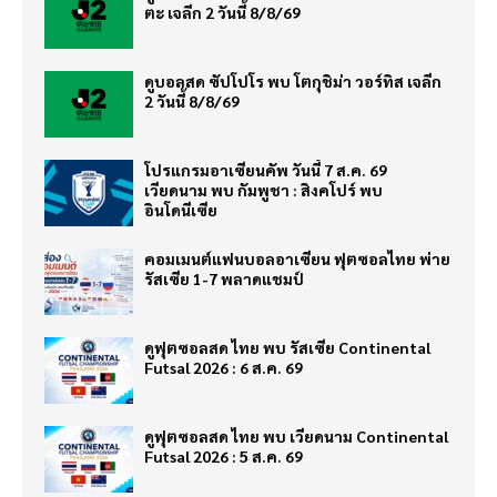
ตะ เจลีก 2 วันนี้ 8/8/69
ดูบอลสด ซัปโปโร พบ โตกุชิม่า วอร์ทิส เจลีก
2 วันนี้ 8/8/69
โปรแกรมอาเซียนคัพ วันนี้ 7 ส.ค. 69
เวียดนาม พบ กัมพูชา : สิงคโปร์ พบ
อินโดนีเซีย
คอมเมนต์แฟนบอลอาเซียน ฟุตซอลไทย พ่าย
รัสเซีย 1-7 พลาดแชมป์
ดูฟุตซอลสด ไทย พบ รัสเซีย Continental
Futsal 2026 : 6 ส.ค. 69
ดูฟุตซอลสด ไทย พบ เวียดนาม Continental
Futsal 2026 : 5 ส.ค. 69