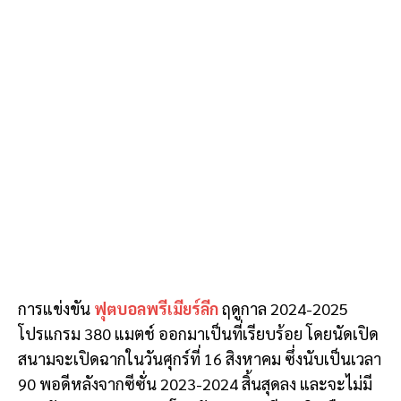
การแข่งขัน
ฟุตบอลพรีเมียร์ลีก
ฤดูกาล 2024-2025
โปรแกรม 380 แมตช์ ออกมาเป็นที่เรียบร้อย โดยนัดเปิด
สนามจะเปิดฉากในวันศุกร์ที่ 16 สิงหาคม ซึ่งนับเป็นเวลา
90 พอดีหลังจากซีซั่น 2023-2024 สิ้นสุดลง และจะไม่มี