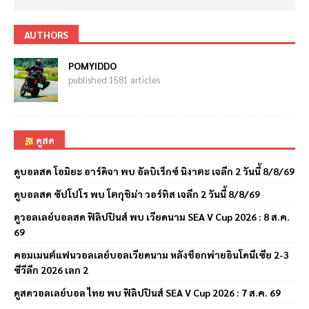
AUTHORS
POMYIDDO
published 1581 articles
ดูสด
ดูบอลสด โอมิยะ อาร์ดิจา พบ อัลบิเร็กซ์ นิงาตะ เจลีก 2 วันนี้ 8/8/69
ดูบอลสด ซัปโปโร พบ โตกุชิม่า วอร์ทิส เจลีก 2 วันนี้ 8/8/69
ดูวอลเลย์บอลสด ฟิลิปปินส์ พบ เวียดนาม SEA V Cup 2026 : 8 ส.ค.
69
คอมเมนต์แฟนวอลเลย์บอลเวียดนาม หลังช็อกพ่ายอินโดนีเซีย 2-3
ซีวีลีก 2026 เลก 2
ดูสดวอลเลย์บอล ไทย พบ ฟิลิปปินส์ SEA V Cup 2026 : 7 ส.ค. 69