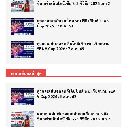
ช็อกพ่ายอินโดนีเซีย 2-3 ซีวีลีก 2026 เลก 2
ดูสดวอลเลย์บอล ไทย พบ ฟิลิปปินส์ SEA V
Cup 2026 : 7 ส.ค. 69
ดูวอลเลย์บอลสด อินโดนีเซีย พบ เวียดนาม
SEA V Cup 2026 : 7 ส.ค. 69
วอลเลย์บอลล่าสุด
ดูวอลเลย์บอลสด ฟิลิปปินส์ พบ เวียดนาม SEA
V Cup 2026 : 8 ส.ค. 69
คอมเมนต์แฟนวอลเลย์บอลเวียดนาม หลัง
ช็อกพ่ายอินโดนีเซีย 2-3 ซีวีลีก 2026 เลก 2