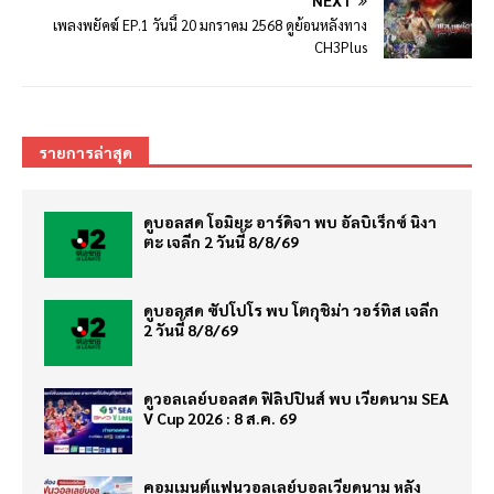
เพลงพยัคฆ์ EP.1 วันนี้ 20 มกราคม 2568 ดูย้อนหลังทาง
CH3Plus
รายการล่าสุด
ดูบอลสด โอมิยะ อาร์ดิจา พบ อัลบิเร็กซ์ นิงา
ตะ เจลีก 2 วันนี้ 8/8/69
ดูบอลสด ซัปโปโร พบ โตกุชิม่า วอร์ทิส เจลีก
2 วันนี้ 8/8/69
ดูวอลเลย์บอลสด ฟิลิปปินส์ พบ เวียดนาม SEA
V Cup 2026 : 8 ส.ค. 69
คอมเมนต์แฟนวอลเลย์บอลเวียดนาม หลัง