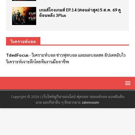
เกมส์โกงเกมส์ EP.14 (ตอนล่าสุด) 5 ส.ค. 69 ดู
ย้อนหลัง 3Plus
วิเคราะห์บอล
TdedFocus
-
วิเคราะห์บอล
ข่าวฟุตบอล และผลบอลสด อัปเดตฉับไว
วิเคราะห์เจาะลึกโดยทีมงานมืออาชีพ
Copyright © 2026 | เว็บไซต์ดูกีฬาออนไลน์ ฟุตบอล วอลเลย์บอล แบดมินตัน
มวย และกีฬาอื่น ๆ อีกมากมาย
Jahnnoom