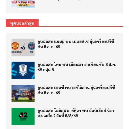
ฟุตบอลล่าสุด
ดูบอลสด แมนยู พบ เปแอสเช อุ่นเครื่องปรีซี
ซั่น 8 ส.ค. 69
ดูบอลสด ไทย พบ เมียนมา อาเซียนคัพ 8 ส.ค.
69 กลุ่ม B
ดูบอลสด เชลซี พบ เอซี มิลาน อุ่นเครื่องปรีซี
ซั่น 8 ส.ค. 69
ดูบอลสด โอมิยะ อาร์ดิจา พบ อัลบิเร็กซ์ นิงา
ตะ เจลีก 2 วันนี้ 8/8/69