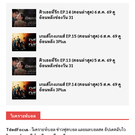
ติวเธอที่รัก EP.14 (ตอนล่าสุด) 6 ส.ค. 69 ดู
ย้อนหลังช่องวัน 31
เกมส์โกงเกมส์ EP.15 (ตอนล่าสุด) 6 ส.ค. 69 ดู
ย้อนหลัง 3Plus
ติวเธอที่รัก EP.13 (ตอนล่าสุด) 5 ส.ค. 69 ดู
ย้อนหลังช่องวัน 31
เกมส์โกงเกมส์ EP.14 (ตอนล่าสุด) 5 ส.ค. 69 ดู
ย้อนหลัง 3Plus
วิเคราะห์บอล
TdedFocus
-
วิเคราะห์บอล
ข่าวฟุตบอล และผลบอลสด อัปเดตฉับไว