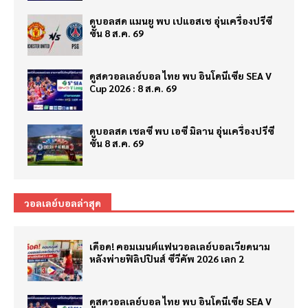
ดูบอลสด แมนยู พบ เปแอสเช อุ่นเครื่องปรีซี
ซั่น 8 ส.ค. 69
ดูสดวอลเลย์บอล ไทย พบ อินโดนีเซีย SEA V
Cup 2026 : 8 ส.ค. 69
ดูบอลสด เชลซี พบ เอซี มิลาน อุ่นเครื่องปรีซี
ซั่น 8 ส.ค. 69
วอลเลย์บอลล่าสุด
เดือด! คอมเมนต์แฟนวอลเลย์บอลเวียดนาม
หลังพ่ายฟิลิปปินส์ ซีวีคัพ 2026 เลก 2
ดูสดวอลเลย์บอล ไทย พบ อินโดนีเซีย SEA V