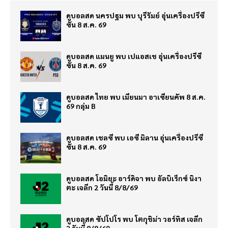
ดูบอลสด นครปฐม พบ บุรีรัมย์ อุ่นเครื่องปรีซี
ซั่น 8 ส.ค. 69
ดูบอลสด แมนยู พบ เปแอสเช อุ่นเครื่องปรีซี
ซั่น 8 ส.ค. 69
ดูบอลสด ไทย พบ เมียนมา อาเซียนคัพ 8 ส.ค.
69 กลุ่ม B
ดูบอลสด เชลซี พบ เอซี มิลาน อุ่นเครื่องปรีซี
ซั่น 8 ส.ค. 69
ดูบอลสด โอมิยะ อาร์ดิจา พบ อัลบิเร็กซ์ นิงา
ตะ เจลีก 2 วันนี้ 8/8/69
ดูบอลสด ซัปโปโร พบ โตกุชิม่า วอร์ทิส เจลีก
2 วันนี้ 8/8/69