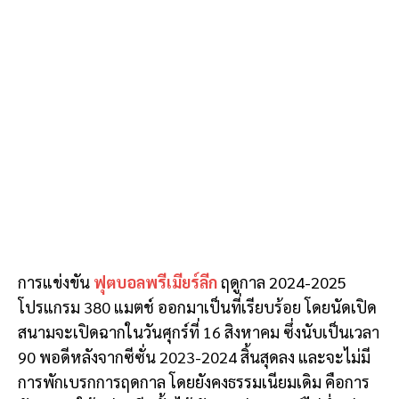
การแข่งขัน
ฟุตบอลพรีเมียร์ลีก
ฤดูกาล 2024-2025
โปรแกรม 380 แมตช์ ออกมาเป็นที่เรียบร้อย โดยนัดเปิด
สนามจะเปิดฉากในวันศุกร์ที่ 16 สิงหาคม ซึ่งนับเป็นเวลา
90 พอดีหลังจากซีซั่น 2023-2024 สิ้นสุดลง และจะไม่มี
การพักเบรกการฤดกาล โดยยังคงธรรมเนียมเดิม คือการ