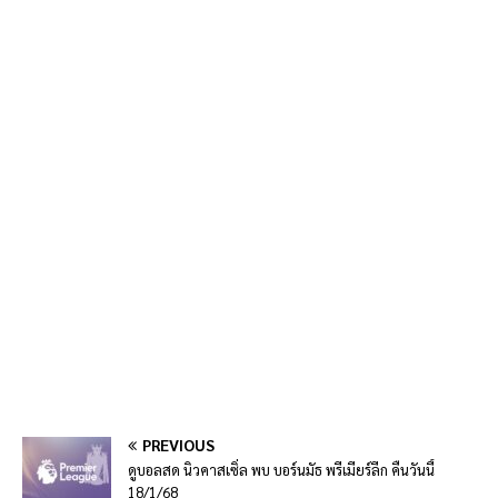
PREVIOUS
ดูบอลสด นิวคาสเซิ่ล พบ บอร์นมัธ พรีเมียร์ลีก คืนวันนี้
18/1/68