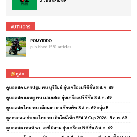
AUTHORS
POMYIDDO
published 1581 articles
ดูสด
ดูบอลสด นครปฐม พบ บุรีรัมย์ อุ่นเครื่องปรีซีซั่น 8 ส.ค. 69
ดูบอลสด แมนยู พบ เปแอสเช อุ่นเครื่องปรีซีซั่น 8 ส.ค. 69
ดูบอลสด ไทย พบ เมียนมา อาเซียนคัพ 8 ส.ค. 69 กลุ่ม B
ดูสดวอลเลย์บอล ไทย พบ อินโดนีเซีย SEA V Cup 2026 : 8 ส.ค. 69
ดูบอลสด เชลซี พบ เอซี มิลาน อุ่นเครื่องปรีซีซั่น 8 ส.ค. 69