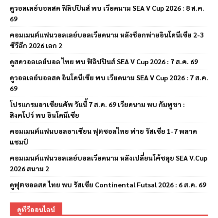
ดูวอลเลย์บอลสด ฟิลิปปินส์ พบ เวียดนาม SEA V Cup 2026 : 8 ส.ค.
69
คอมเมนต์แฟนวอลเลย์บอลเวียดนาม หลังช็อกพ่ายอินโดนีเซีย 2-3
ซีวีลีก 2026 เลก 2
ดูสดวอลเลย์บอล ไทย พบ ฟิลิปปินส์ SEA V Cup 2026 : 7 ส.ค. 69
ดูวอลเลย์บอลสด อินโดนีเซีย พบ เวียดนาม SEA V Cup 2026 : 7 ส.ค.
69
โปรแกรมอาเซียนคัพ วันนี้ 7 ส.ค. 69 เวียดนาม พบ กัมพูชา :
สิงคโปร์ พบ อินโดนีเซีย
คอมเมนต์แฟนบอลอาเซียน ฟุตซอลไทย พ่าย รัสเซีย 1-7 พลาด
แชมป์
คอมเมนต์แฟนวอลเลย์บอลเวียดนาม หลังเปลี่ยนโค้ชลุย SEA V.Cup
2026 สนาม 2
ดูฟุตซอลสด ไทย พบ รัสเซีย Continental Futsal 2026 : 6 ส.ค. 69
ดูทีวีออนไลน์