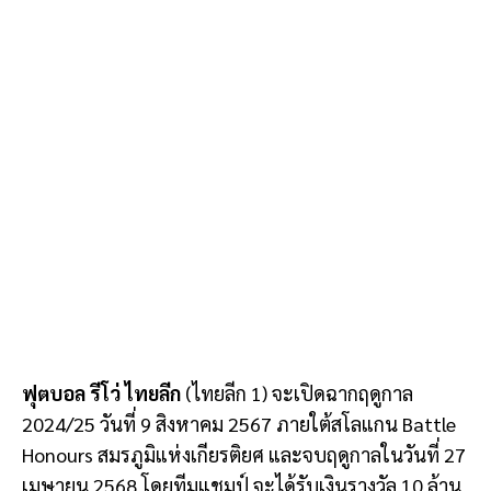
ฟุตบอล รีโว่ ไทยลีก
(ไทยลีก 1) จะเปิดฉากฤดูกาล
2024/25 วันที่ 9 สิงหาคม 2567 ภายใต้สโลแกน Battle
Honours สมรภูมิแห่งเกียรติยศ และจบฤดูกาลในวันที่ 27
เมษายน 2568 โดยทีมแชมป์ จะได้รับเงินรางวัล 10 ล้าน