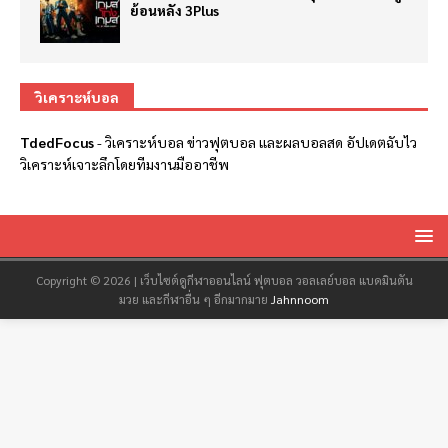
ย้อนหลัง 3Plus
วิเคราะห์บอล
TdedFocus
-
วิเคราะห์บอล
ข่าวฟุตบอล และผลบอลสด อัปเดตฉับไว
วิเคราะห์เจาะลึกโดยทีมงานมืออาชีพ
Copyright © 2026 | เว็บไซต์ดูกีฬาออนไลน์ ฟุตบอล วอลเลย์บอล แบดมินตัน
มวย และกีฬาอื่น ๆ อีกมากมาย
Jahnnoom