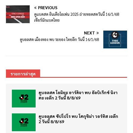
PREVIOUS
ดูแบดสด อินเดียโอเพ่น 2025 ถ่ายทอดสดวันนี้ 16/1/68
เชียร์นักแบดไทย
NEXT
ดูบอลสด เมืองทอง พบ ระยอง ไทยลีก วันนี้ 16/1/68
รายการล่าสุด
ดูบอลสด โอมิยะ อาร์ดิจา พบ อัลบิเร็กซ์ นิงา
ตะ เจลีก 2 วันนี้ 8/8/69
ดูบอลสด ซัปโปโร พบ โตกุชิม่า วอร์ทิส เจลีก
2 วันนี้ 8/8/69