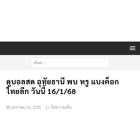
ดูบอลสด อุทัยธานี พบ ทรู แบงค็อก
ไทยลีก วันนี้ 16/1/68
มกราคม 16, 2025
ปิดความเห็น