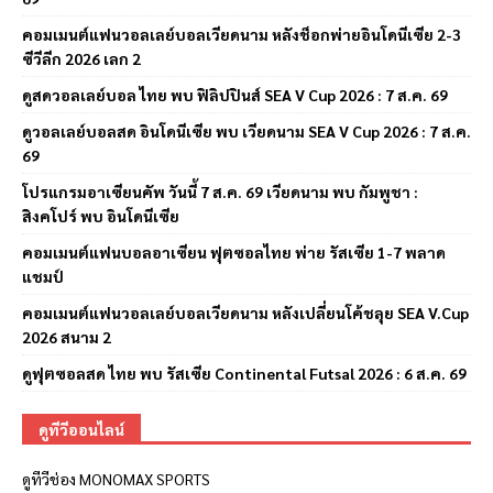
คอมเมนต์แฟนวอลเลย์บอลเวียดนาม หลังช็อกพ่ายอินโดนีเซีย 2-3
ซีวีลีก 2026 เลก 2
ดูสดวอลเลย์บอล ไทย พบ ฟิลิปปินส์ SEA V Cup 2026 : 7 ส.ค. 69
ดูวอลเลย์บอลสด อินโดนีเซีย พบ เวียดนาม SEA V Cup 2026 : 7 ส.ค.
69
โปรแกรมอาเซียนคัพ วันนี้ 7 ส.ค. 69 เวียดนาม พบ กัมพูชา :
สิงคโปร์ พบ อินโดนีเซีย
คอมเมนต์แฟนบอลอาเซียน ฟุตซอลไทย พ่าย รัสเซีย 1-7 พลาด
แชมป์
คอมเมนต์แฟนวอลเลย์บอลเวียดนาม หลังเปลี่ยนโค้ชลุย SEA V.Cup
2026 สนาม 2
ดูฟุตซอลสด ไทย พบ รัสเซีย Continental Futsal 2026 : 6 ส.ค. 69
ดูทีวีออนไลน์
ดูทีวีช่อง MONOMAX SPORTS