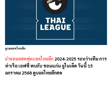
ดูบอลสดไทยลีก
ถ่ายทอดสดฟุตบอลไทยลีก
2024-2025 ระหว่างทีม การ
ท่าเรือ เอฟซี พบกับ ขอนแก่น ยูไนเต็ด วันนี้ 15
มกราคม 2568 ดูบอลไทยลีกสด