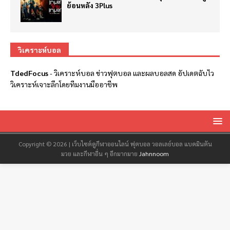
ย้อนหลัง 3Plus
วิเคราะห์บอล
TdedFocus
-
วิเคราะห์บอล
ข่าวฟุตบอล และผลบอลสด อัปเดตฉับไว
วิเคราะห์เจาะลึกโดยทีมงานมืออาชีพ
Copyright © 2026 | เว็บไซต์ดูกีฬาออนไลน์ ฟุตบอล วอลเลย์บอล แบดมินตัน
มวย และกีฬาอื่น ๆ อีกมากมาย
Jahnnoom