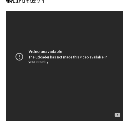
ขอนแก่น ชนะ 2-1