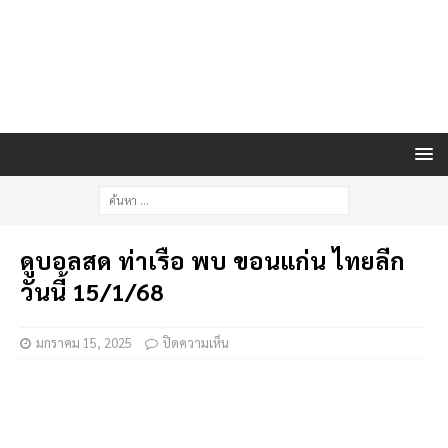
ดูบอลสด ท่าเรือ พบ ขอนแก่น ไทยลีก
วันนี้ 15/1/68
มกราคม 15, 2025
ปิดความเห็น