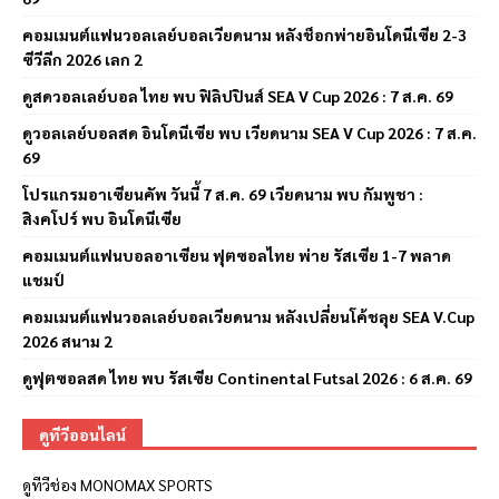
คอมเมนต์แฟนวอลเลย์บอลเวียดนาม หลังช็อกพ่ายอินโดนีเซีย 2-3
ซีวีลีก 2026 เลก 2
ดูสดวอลเลย์บอล ไทย พบ ฟิลิปปินส์ SEA V Cup 2026 : 7 ส.ค. 69
ดูวอลเลย์บอลสด อินโดนีเซีย พบ เวียดนาม SEA V Cup 2026 : 7 ส.ค.
69
โปรแกรมอาเซียนคัพ วันนี้ 7 ส.ค. 69 เวียดนาม พบ กัมพูชา :
สิงคโปร์ พบ อินโดนีเซีย
คอมเมนต์แฟนบอลอาเซียน ฟุตซอลไทย พ่าย รัสเซีย 1-7 พลาด
แชมป์
คอมเมนต์แฟนวอลเลย์บอลเวียดนาม หลังเปลี่ยนโค้ชลุย SEA V.Cup
2026 สนาม 2
ดูฟุตซอลสด ไทย พบ รัสเซีย Continental Futsal 2026 : 6 ส.ค. 69
ดูทีวีออนไลน์
ดูทีวีช่อง MONOMAX SPORTS