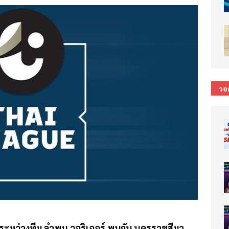
วอ
ะหว่างทีม ลำพูน วอริเออร์ พบกับ นครราชสีมา