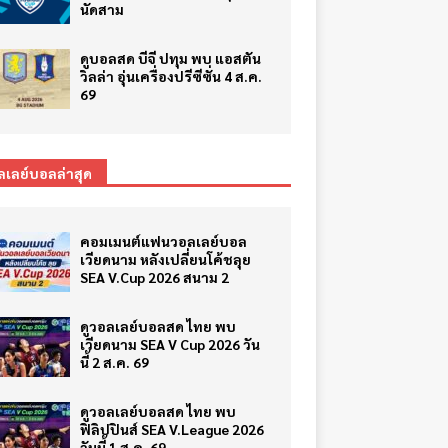
นัดสาม
ดูบอลสด บีจี ปทุม พบ แอสตัน
วิลล่า อุ่นเครื่องปรีซีซั่น 4 ส.ค.
69
ลเลย์บอลล่าสุด
คอมเมนต์แฟนวอลเลย์บอล
เวียดนาม หลังเปลี่ยนโค้ชลุย
SEA V.Cup 2026 สนาม 2
ดูวอลเลย์บอลสด ไทย พบ
เวียดนาม SEA V Cup 2026 วัน
นี้ 2 ส.ค. 69
ดูวอลเลย์บอลสด ไทย พบ
ฟิลิปปินส์ SEA V.League 2026
วันนี้ 1 ส.ค. 69