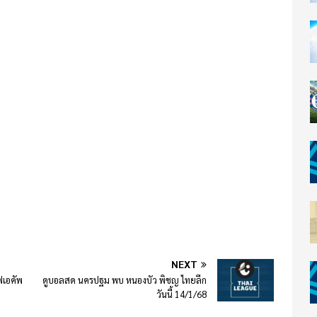
NEXT
ฟเอคัพ
ดูบอลสด นครปฐม พบ หนองบัว พิชญ ไทยลีก
วันนี้ 14/1/68