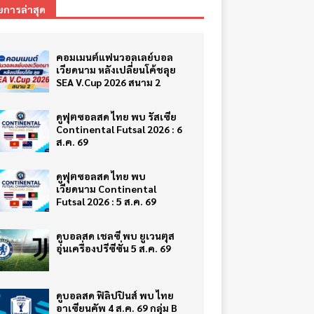
ยการล่าสุด
คอมเมนต์แฟนวอลเลย์บอล
เวียดนาม หลังเปลี่ยนโค้ชลุย
SEA V.Cup 2026 สนาม 2
ดูฟุตซอลสด ไทย พบ รัสเซีย
Continental Futsal 2026 : 6
ส.ค. 69
ดูฟุตซอลสด ไทย พบ
เวียดนาม Continental
Futsal 2026 : 5 ส.ค. 69
ดูบอลสด เชลซี พบ ยูเวนตุส
อุ่นเครื่องปรีซีซั่น 5 ส.ค. 69
ดูบอลสด ฟิลิปปินส์ พบ ไทย
อาเซียนคัพ 4 ส.ค. 69 กลุ่ม B