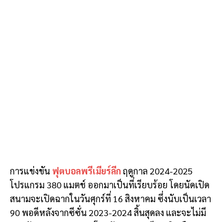
การแข่งขัน
ฟุตบอลพรีเมียร์ลีก
ฤดูกาล 2024-2025
โปรแกรม 380 แมตช์ ออกมาเป็นที่เรียบร้อย โดยนัดเปิด
สนามจะเปิดฉากในวันศุกร์ที่ 16 สิงหาคม ซึ่งนับเป็นเวลา
90 พอดีหลังจากซีซั่น 2023-2024 สิ้นสุดลง และจะไม่มี