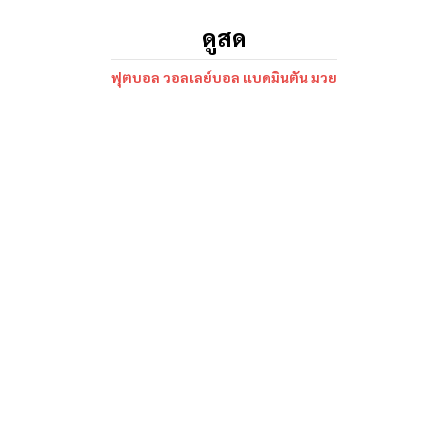
ดูสด
ฟุตบอล วอลเลย์บอล แบดมินตัน มวย