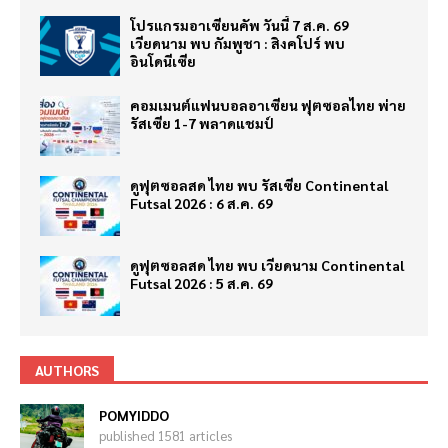
โปรแกรมอาเซียนคัพ วันนี้ 7 ส.ค. 69
เวียดนาม พบ กัมพูชา : สิงคโปร์ พบ
อินโดนีเซีย
คอมเมนต์แฟนบอลอาเซียน ฟุตซอลไทย พ่าย
รัสเซีย 1-7 พลาดแชมป์
ดูฟุตซอลสด ไทย พบ รัสเซีย Continental
Futsal 2026 : 6 ส.ค. 69
ดูฟุตซอลสด ไทย พบ เวียดนาม Continental
Futsal 2026 : 5 ส.ค. 69
AUTHORS
POMYIDDO
published 1581 articles