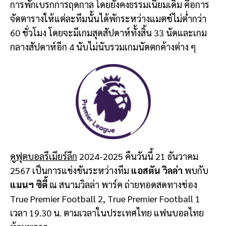
การพักเบรกการฤดกาล โดยยังคงธรรมเนียมเดิม คือการ
จัดตารางให้แต่ละทีมนั้นได้พักระหว่างแมตช์ไม่ต่ำกว่า
60 ชั่วโมง โดยจะมีเกมสุดสัปดาห์ทั้งสิ้น 33 นัดและเกม
กลางสัปดาห์อีก 4 นับไม่นับรวมเกมนัดตกค้างต่าง ๆ
ดูฟุตบอลรีเมียร์ลีก
2024-2025 คืนวันนี้ 21 ธันวาคม
2567 เป็นการแข่งขันระหว่างทีม
แอสตัน วิลล่า
พบกับ
แมนฯ ซิตี้
ณ สนามวิลล่า พาร์ค ถ่ายทอดสดทางช่อง
True Premier Football 2, True Premier Football 1
เวลา 19.30 น. ตามเวลาในประเทศไทย แฟนบอลไทย