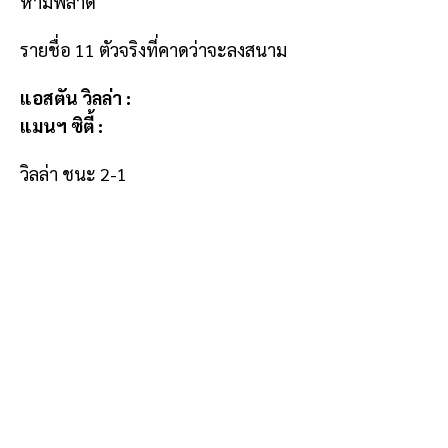
ห้ามพลาด
รายชื่อ 11 ตัวจริงที่คาดว่าจะลงสนาม
แอสตัน วิลล่า :
แมนฯ ซิตี้ :
วิลล่า ชนะ 2-1