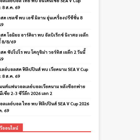
อลเลย์บอล ไทย พบ อินโดนีเซีย SEA V Cup
: 8 ส.ค. 69
สด เชลซี พบ เอซี มิลาน อุ่นเครื่องปรีซีซั่น 8
69
สด โอมิยะ อาร์ดิจา พบ อัลบิเร็กซ์ นิงาตะ เจลีก
ี้ 8/8/69
สด ซัปโปโร พบ โตกุชิม่า วอร์ทิส เจลีก 2 วันนี้
69
เลย์บอลสด ฟิลิปปินส์ พบ เวียดนาม SEA V Cup
: 8 ส.ค. 69
มนต์แฟนวอลเลย์บอลเวียดนาม หลังช็อกพ่าย
นีเซีย 2-3 ซีวีลีก 2026 เลก 2
อลเลย์บอล ไทย พบ ฟิลิปปินส์ SEA V Cup 2026
ค. 69
ีวีออนไลน์