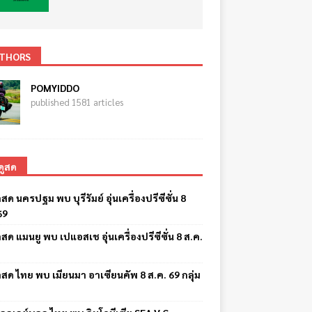
THORS
POMYIDDO
published 1581 articles
ดูสด
สด นครปฐม พบ บุรีรัมย์ อุ่นเครื่องปรีซีซั่น 8
69
สด แมนยู พบ เปแอสเช อุ่นเครื่องปรีซีซั่น 8 ส.ค.
สด ไทย พบ เมียนมา อาเซียนคัพ 8 ส.ค. 69 กลุ่ม