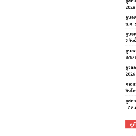
ดูสดว
2026 
ดูบอล
ส.ค. 
ดูบอล
2 วันน
ดูบอล
8/8/
ดูวอล
2026 
คอมเ
อินโด
ดูสดว
: 7 ส.
ดูท