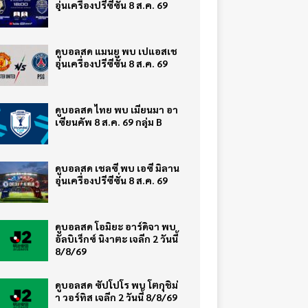
อุ่นเครื่องปรีซีซั่น 8 ส.ค. 69
ดูบอลสด แมนยู พบ เปแอสเช
อุ่นเครื่องปรีซีซั่น 8 ส.ค. 69
ดูบอลสด ไทย พบ เมียนมา อา
เซียนคัพ 8 ส.ค. 69 กลุ่ม B
ดูบอลสด เชลซี พบ เอซี มิลาน
อุ่นเครื่องปรีซีซั่น 8 ส.ค. 69
ดูบอลสด โอมิยะ อาร์ดิจา พบ
อัลบิเร็กซ์ นิงาตะ เจลีก 2 วันนี้
8/8/69
ดูบอลสด ซัปโปโร พบ โตกุชิม่
า วอร์ทิส เจลีก 2 วันนี้ 8/8/69