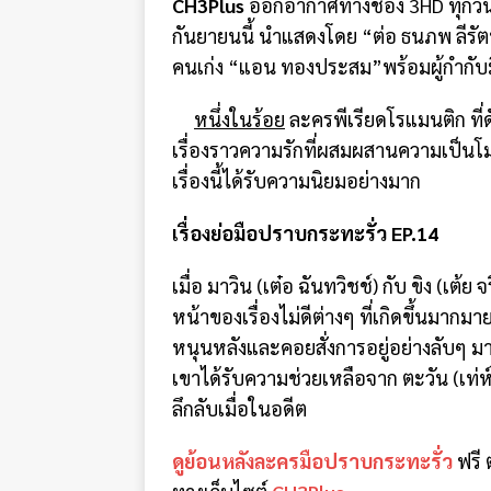
CH3Plus
ออกอากาศทางช่อง 3HD ทุกวันพ
กันยายนนี้ นำแสดงโดย “ต่อ ธนภพ ลีรัต
คนเก่ง “แอน ทองประสม”พร้อมผู้กำกับมื
หนึ่งในร้อย
ละครพีเรียดโรแมนติก ที
เรื่องราวความรักที่ผสมผสานความเป็นโ
เรื่องนี้ได้รับความนิยมอย่างมาก
เรื่องย่อมือปราบกระทะรั่ว EP.14
เมื่อ มาวิน (เต๋อ ฉันทวิชช์) กับ ขิง (เ
หน้าของเรื่องไม่ดีต่างๆ ที่เกิดขึ้นมากม
หนุนหลังและคอยสั่งการอยู่อย่างลับๆ 
เขาได้รับความช่วยเหลือจาก ตะวัน (เท่ห
ลึกลับเมื่อในอดีต
ดูย้อนหลังละครมือปราบกระทะรั่ว
ฟรี 