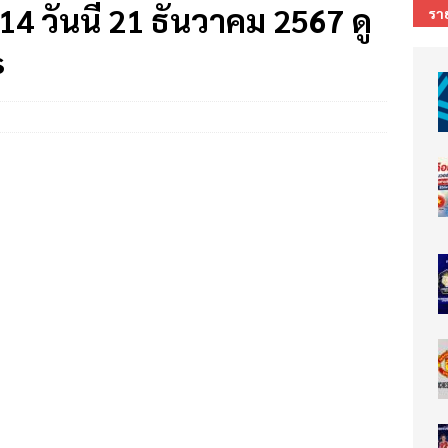
4 วันนี้ 21 ธันวาคม 2567 ดู
รา
s