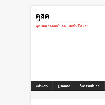
ดูสด
ฟุตบอล วอลเลย์บอล แบดมินตัน มวย
หน้าแรก
ดูบอลสด
วิเคราะห์บอล