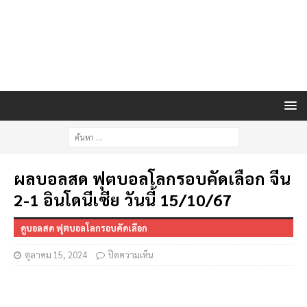
ผลบอลสด ฟุตบอลโลกรอบคัดเลือก จีน
2-1 อินโดนีเซีย วันนี้ 15/10/67
ดูบอลสด ฟุตบอลโลกรอบคัดเลือก
ตุลาคม 15, 2024
ปิดความเห็น