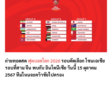
ถ่ายทอดสด
ฟุตบอลโลก 2026
รอบคัดเลือก โซนเอเชีย
รอบที่สาม จีน พบกับ อินโดนีเซีย วันนี้ 15 ตุลาคม
2567 ทีมไหนจะคว้าชัยไปครอง