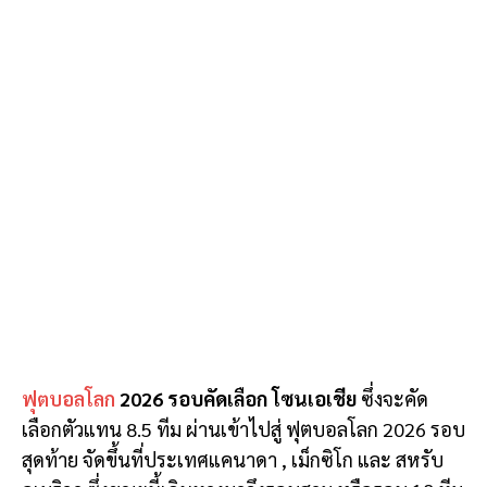
ฟุตบอลโลก
2026 รอบคัดเลือก โซนเอเชีย
ซึ่งจะคัด
เลือกตัวแทน 8.5 ทีม ผ่านเข้าไปสู่ ฟุตบอลโลก 2026 รอบ
สุดท้าย จัดขึ้นที่ประเทศแคนาดา , เม็กซิโก และ สหรับ