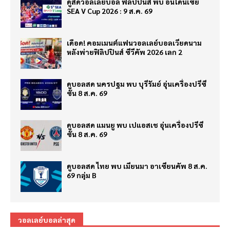
ดูสดวอลเลย์บอล ฟิลิปปินส์ พบ อินโดนีเซีย
SEA V Cup 2026 : 9 ส.ค. 69
เดือด! คอมเมนต์แฟนวอลเลย์บอลเวียดนาม
หลังพ่ายฟิลิปปินส์ ซีวีคัพ 2026 เลก 2
ดูบอลสด นครปฐม พบ บุรีรัมย์ อุ่นเครื่องปรีซี
ซั่น 8 ส.ค. 69
ดูบอลสด แมนยู พบ เปแอสเช อุ่นเครื่องปรีซี
ซั่น 8 ส.ค. 69
ดูบอลสด ไทย พบ เมียนมา อาเซียนคัพ 8 ส.ค.
69 กลุ่ม B
วอลเลย์บอลล่าสุด