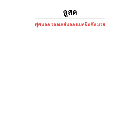
ดูสด
ฟุตบอล วอลเลย์บอล แบดมินตัน มวย