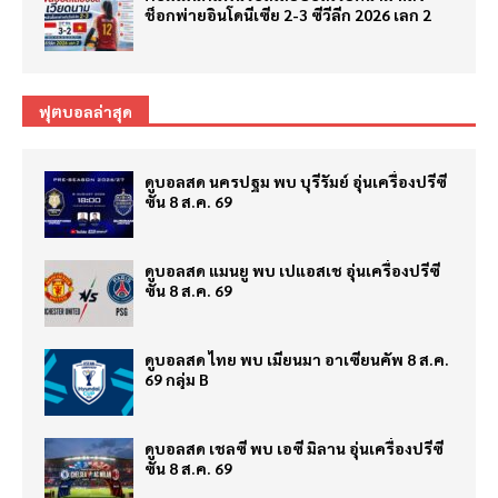
ช็อกพ่ายอินโดนีเซีย 2-3 ซีวีลีก 2026 เลก 2
ฟุตบอลล่าสุด
ดูบอลสด นครปฐม พบ บุรีรัมย์ อุ่นเครื่องปรีซี
ซั่น 8 ส.ค. 69
ดูบอลสด แมนยู พบ เปแอสเช อุ่นเครื่องปรีซี
ซั่น 8 ส.ค. 69
ดูบอลสด ไทย พบ เมียนมา อาเซียนคัพ 8 ส.ค.
69 กลุ่ม B
ดูบอลสด เชลซี พบ เอซี มิลาน อุ่นเครื่องปรีซี
ซั่น 8 ส.ค. 69