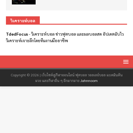
วิเคราะห์บอล
TdedFocus
-
วิเคราะห์บอล
ข่าวฟุตบอล และผลบอลสด อัปเดตฉับไว
วิเคราะห์เจาะลึกโดยทีมงานมืออาชีพ
Copyright © 2026 | เว็บไซต์ดูกีฬาออนไลน์ ฟุตบอล วอลเลย์บอล แบดมินตัน
มวย และกีฬาอื่น ๆ อีกมากมาย
Jahnnoom