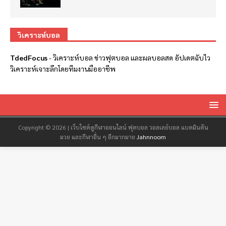
วิเคราะห์บอล
TdedFocus
-
วิเคราะห์บอล
ข่าวฟุตบอล และผลบอลสด อัปเดตฉับไว
วิเคราะห์เจาะลึกโดยทีมงานมืออาชีพ
Copyright © 2026 | เว็บไซต์ดูกีฬาออนไลน์ ฟุตบอล วอลเลย์บอล แบดมินตัน
มวย และกีฬาอื่น ๆ อีกมากมาย
Jahnnoom