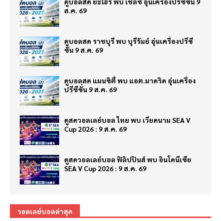
ดูบอลสด ยะโฮร์ พบ เชลซี อุ่นเครื่องปรีซีซั่น 9
ส.ค. 69
ดูบอลสด ราชบุรี พบ บุรีรัมย์ อุ่นเครื่องปรีซี
ซั่น 9 ส.ค. 69
ดูบอลสด แมนซิตี้ พบ แอต.มาดริด อุ่นเครื่อง
ปรีซีซั่น 9 ส.ค. 69
ดูสดวอลเลย์บอล ไทย พบ เวียดนาม SEA V
Cup 2026 : 9 ส.ค. 69
ดูสดวอลเลย์บอล ฟิลิปปินส์ พบ อินโดนีเซีย
SEA V Cup 2026 : 9 ส.ค. 69
วอลเลย์บอลล่าสุด