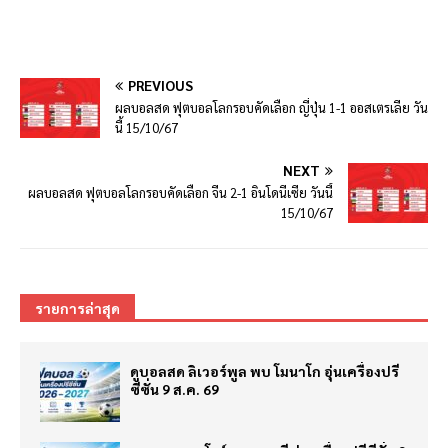
PREVIOUS
ผลบอลสด ฟุตบอลโลกรอบคัดเลือก ญี่ปุ่น 1-1 ออสเตรเลีย วัน
นี้ 15/10/67
NEXT
ผลบอลสด ฟุตบอลโลกรอบคัดเลือก จีน 2-1 อินโดนีเซีย วันนี้
15/10/67
รายการล่าสุด
ดูบอลสด ลิเวอร์พูล พบ โมนาโก อุ่นเครื่องปรี
ซีซั่น 9 ส.ค. 69