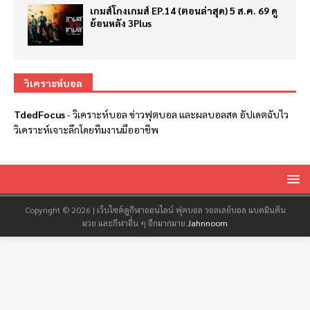
เกมส์โกงเกมส์ EP.14 (ตอนล่าสุด) 5 ส.ค. 69 ดู
ย้อนหลัง 3Plus
วิเคราะห์บอล
TdedFocus
-
วิเคราะห์บอล
ข่าวฟุตบอล และผลบอลสด อัปเดตฉับไว
วิเคราะห์เจาะลึกโดยทีมงานมืออาชีพ
Copyright © 2026 | เว็บไซต์ดูกีฬาออนไลน์ ฟุตบอล วอลเลย์บอล แบดมินตัน
มวย และกีฬาอื่น ๆ อีกมากมาย
Jahnnoom