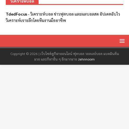
วิเคราะห์บอล
TdedFocus
-
วิเคราะห์บอล
ข่าวฟุตบอล และผลบอลสด อัปเดตฉับไว
วิเคราะห์เจาะลึกโดยทีมงานมืออาชีพ
Copyright © 2026 | เว็บไซต์ดูกีฬาออนไลน์ ฟุตบอล วอลเลย์บอล แบดมินตัน
มวย และกีฬาอื่น ๆ อีกมากมาย
Jahnnoom