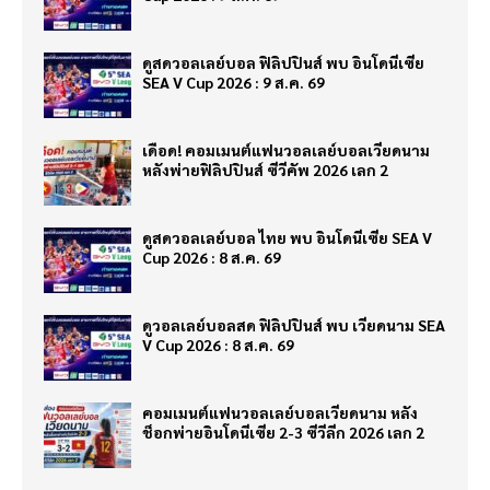
ดูสดวอลเลย์บอล ฟิลิปปินส์ พบ อินโดนีเซีย
SEA V Cup 2026 : 9 ส.ค. 69
เดือด! คอมเมนต์แฟนวอลเลย์บอลเวียดนาม
หลังพ่ายฟิลิปปินส์ ซีวีคัพ 2026 เลก 2
ดูสดวอลเลย์บอล ไทย พบ อินโดนีเซีย SEA V
Cup 2026 : 8 ส.ค. 69
ดูวอลเลย์บอลสด ฟิลิปปินส์ พบ เวียดนาม SEA
V Cup 2026 : 8 ส.ค. 69
คอมเมนต์แฟนวอลเลย์บอลเวียดนาม หลัง
ช็อกพ่ายอินโดนีเซีย 2-3 ซีวีลีก 2026 เลก 2