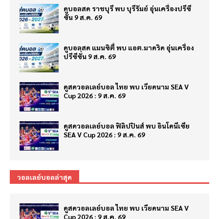
ดูบอลสด ราชบุรี พบ บุรีรัมย์ อุ่นเครื่องปรีซี
ซั่น 9 ส.ค. 69
ดูบอลสด แมนซิตี้ พบ แอต.มาดริด อุ่นเครื่อง
ปรีซีซั่น 9 ส.ค. 69
ดูสดวอลเลย์บอล ไทย พบ เวียดนาม SEA V
Cup 2026 : 9 ส.ค. 69
ดูสดวอลเลย์บอล ฟิลิปปินส์ พบ อินโดนีเซีย
SEA V Cup 2026 : 9 ส.ค. 69
วอลเลย์บอลล่าสุด
ดูสดวอลเลย์บอล ไทย พบ เวียดนาม SEA V
Cup 2026 : 9 ส.ค. 69