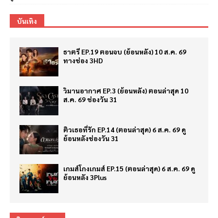
บันเทิง
ธาตรี EP.19 ตอนจบ (ย้อนหลัง) 10 ส.ค. 69
ทางช่อง 3HD
วิมานอากาศ EP.3 (ย้อนหลัง) ตอนล่าสุด 10
ส.ค. 69 ช่องวัน 31
ติวเธอที่รัก EP.14 (ตอนล่าสุด) 6 ส.ค. 69 ดู
ย้อนหลังช่องวัน 31
เกมส์โกงเกมส์ EP.15 (ตอนล่าสุด) 6 ส.ค. 69 ดู
ย้อนหลัง 3Plus