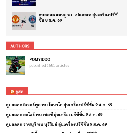
ดูบอลสด แมนยู พบ เปแอสเช อุ่นเครื่องปรีซี
ซั่น 8 ส.ค. 69
AUTHORS
POMYIDDO
published 1581 articles
ดูสด
ดูบอลสด ลิเวอร์พูล พบ โมนาโก อุ่นเครื่องปรีซีซั่น 9 ส.ค. 69
ดูบอลสด ยะโฮร์ พบ เชลซี อุ่นเครื่องปรีซีซั่น 9 ส.ค. 69
ดูบอลสด ราชบุรี พบ บุรีรัมย์ อุ่นเครื่องปรีซีซั่น 9 ส.ค. 69