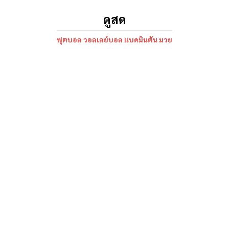
ดูสด
ฟุตบอล วอลเลย์บอล แบดมินตัน มวย