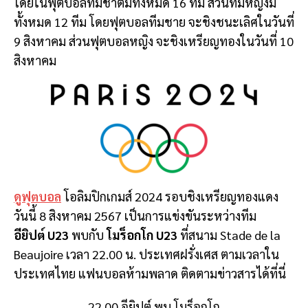
โดยในฟุตบอลทีมชาติมีทั้งหมด 16 ทีม ส่วนทีมหญิงมี
ทั้งหมด 12 ทีม โดยฟุตบอลทีมชาย จะชิงชนะเลิศในวันที่
9 สิงหาคม ส่วนฟุตบอลหญิง จะชิงเหรียญทองในวันที่ 10
สิงหาคม
ดูฟุตบอล
โอลิมปิกเกมส์ 2024 รอบชิงเหรียญทองแดง
วันนี้ 8 สิงหาคม 2567 เป็นการแข่งขันระหว่างทีม
อียิปต์ U23
พบกับ
โมร็อกโก U23
ที่สนาม Stade de la
Beaujoire เวลา 22.00 น. ประเทศฝรั่งเศส ตามเวลาใน
ประเทศไทย แฟนบอลห้ามพลาด ติดตามข่าวสารได้ที่นี่
22.00 อียิปต์ พบ โมร็อกโก