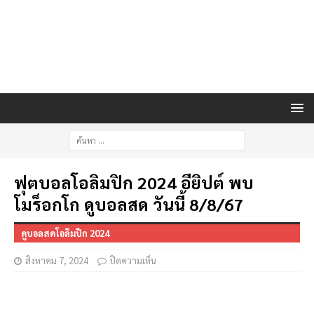
ฟุตบอลโอลิมปิก 2024 อียิปต์ พบ
โมร็อกโก ดูบอลสด วันนี้ 8/8/67
ดูบอลสดโอลิมปิก 2024
สิงหาคม 7, 2024
ปิดความเห็น