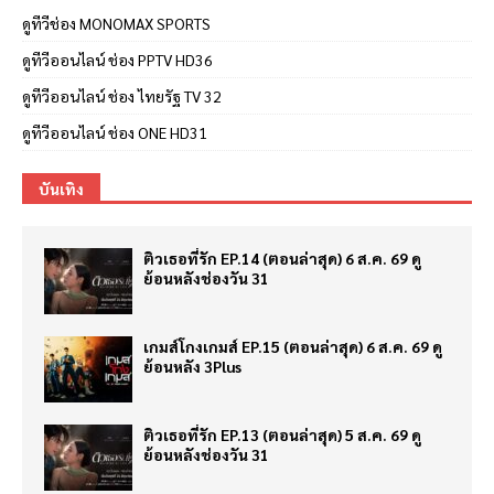
ดูทีวีช่อง MONOMAX SPORTS
ดูทีวีออนไลน์ ช่อง PPTV HD36
ดูทีวีออนไลน์ ช่อง ไทยรัฐ TV 32
ดูทีวีออนไลน์ ช่อง ONE HD31
บันเทิง
ติวเธอที่รัก EP.14 (ตอนล่าสุด) 6 ส.ค. 69 ดู
ย้อนหลังช่องวัน 31
เกมส์โกงเกมส์ EP.15 (ตอนล่าสุด) 6 ส.ค. 69 ดู
ย้อนหลัง 3Plus
ติวเธอที่รัก EP.13 (ตอนล่าสุด) 5 ส.ค. 69 ดู
ย้อนหลังช่องวัน 31