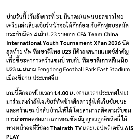
บ่ายวันนี้ (วันอังคารที่ 31 มีนาคม) แฟนบอลชาวไทย
เตรียมส่งเสียงเชียร์หน้าจอให้กึกก้อง! กับศึกฟุตบอลนัด
กระชับมิตร 4 เส้า U23 รายการ
CFA Team China
International Youth Tournament Xi’an 2026
นัด
สุดท้าย ทัพ
ทีมชาติไทย U23
มีคิวลงสนามแมตช์สำคัญ
เพื่อชี้ชะตาการคว้าแชมป์ พบกับ
ทีมชาติเกาหลีเหนือ
U23
ณ สนาม Fengdong Football Park East Stadium
เมืองซีอาน ประเทศจีน
เกมนี้คิกออฟในเวลา
14.00 น.
(ตามเวลาประเทศไทย)
มาร่วมส่งกำลังใจเชียร์ทัพช้างศึกดาวรุ่งให้เก็บชัยชนะ
และคว้าแชมป์กลับบ้านให้ได้ โดยสามารถติดตามรับชม
การถ่ายทอดสดแบบภาพคมชัด สัญญาณถูกลิขสิทธิ์ ได้
ทางหน้าจอทีวีช่อง
Thairath TV
และแอปพลิเคชัน
AIS
PLAY