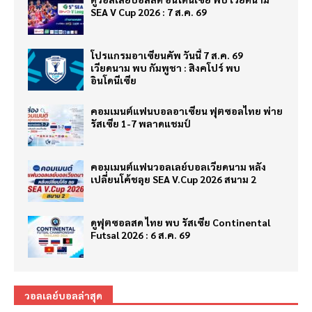
SEA V Cup 2026 : 7 ส.ค. 69
โปรแกรมอาเซียนคัพ วันนี้ 7 ส.ค. 69
เวียดนาม พบ กัมพูชา : สิงคโปร์ พบ
อินโดนีเซีย
คอมเมนต์แฟนบอลอาเซียน ฟุตซอลไทย พ่าย
รัสเซีย 1-7 พลาดแชมป์
คอมเมนต์แฟนวอลเลย์บอลเวียดนาม หลัง
เปลี่ยนโค้ชลุย SEA V.Cup 2026 สนาม 2
ดูฟุตซอลสด ไทย พบ รัสเซีย Continental
Futsal 2026 : 6 ส.ค. 69
วอลเลย์บอลล่าสุด