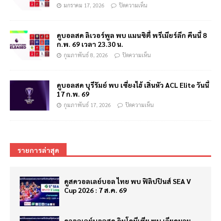
มกราคม 17, 2026
ปิดความเห็น
ดูบอลสด ลิเวอร์พูล พบ แมนซิตี้ พรีเมียร์ลีก คืนนี้ 8
ก.พ. 69 เวลา 23.30 น.
กุมภาพันธ์ 8, 2026
ปิดความเห็น
ดูบอลสด บุรีรัมย์ พบ เซี่ยงไฮ้ เสิ่นหัว ACL Elite วันนี้
17 ก.พ. 69
กุมภาพันธ์ 17, 2026
ปิดความเห็น
รายการล่าสุด
ดูสดวอลเลย์บอล ไทย พบ ฟิลิปปินส์ SEA V
Cup 2026 : 7 ส.ค. 69
ดูวอลเลย์บอลสด อินโดนีเซีย พบ เวียดนาม