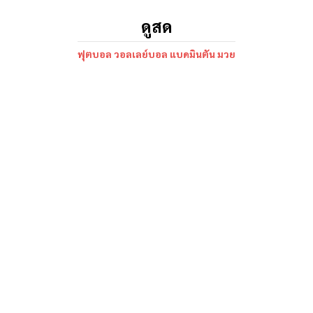
ดูสด
ฟุตบอล วอลเลย์บอล แบดมินตัน มวย