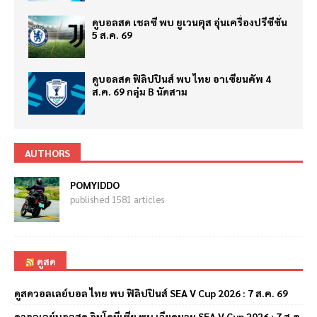
ดูบอลสด เชลซี พบ ยูเวนตุส อุ่นเครื่องปรีซีซั่น
5 ส.ค. 69
ดูบอลสด ฟิลิปปินส์ พบ ไทย อาเซียนคัพ 4
ส.ค. 69 กลุ่ม B นัดสาม
AUTHORS
POMYIDDO
published 1581 articles
ดูสด
ดูสดวอลเลย์บอล ไทย พบ ฟิลิปปินส์ SEA V Cup 2026 : 7 ส.ค. 69
ดูวอลเลย์บอลสด อินโดนีเซีย พบ เวียดนาม SEA V Cup 2026 : 7 ส.ค.