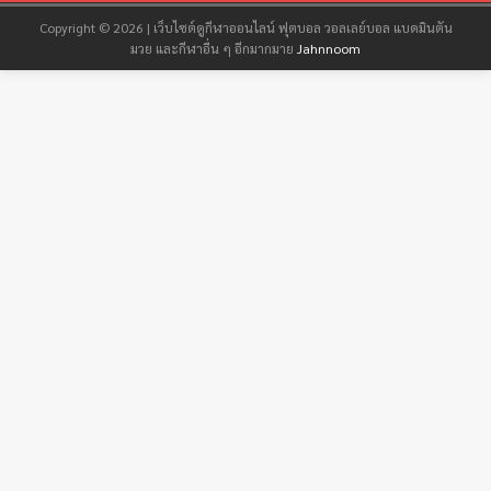
Copyright © 2026 | เว็บไซต์ดูกีฬาออนไลน์ ฟุตบอล วอลเลย์บอล แบดมินตัน
มวย และกีฬาอื่น ๆ อีกมากมาย
Jahnnoom