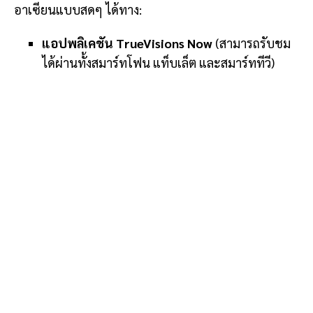
อาเซียนแบบสดๆ ได้ทาง:
แอปพลิเคชัน TrueVisions Now
(สามารถรับชม
ได้ผ่านทั้งสมาร์ทโฟน แท็บเล็ต และสมาร์ททีวี)