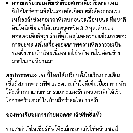
ความพร้อมของทีมชาติออสเตรเลีย:
ทีมจากแดน
จิงโจ้โชว์ความอึดในรอบตัดเชือก หลังต้องออกแรง
เหนื่อยถึงช่วงต่อเวลาพิเศษก่อนจะเฉือนชนะ ทีมชาติ
อินโดนีเซีย มาได้แบบหวุดหวิด 3-2 จุดเด่นของ
ออสเตรเลียคือรูปร่างที่สูงใหญ่และความแข็งแกร่งของ
การปะทะ แต่ในเรื่องของสภาพความฟิตอาจจะเป็น
รองฝั่งไทยเล็กน้อยเนื่องจากใช้พลังงานไปค่อนข้าง
มากในเกมที่ผ่านมา
สรุปทรรศนะ:
เกมนี้ไทยได้เปรียบทั้งในเรื่องของเสียง
เชียร์ สภาพความฟิต และความมั่นใจที่เต็มเปี่ยม หากทัพ
โต๊ะเล็กชบาแก้วสามารถเจาะแผงรับออสเตรเลียได้เร็ว
โอกาสคว้าแชมป์ในบ้านถือว่าสดใสมากครับ
ช่องทางรับชมการถ่ายทอดสด (ลิขสิทธิ์แท้)
ร่วมส่งกำลังใจเชียร์ทัพโต๊ะเล็กชบาแก้วให้คว้าแชมป์