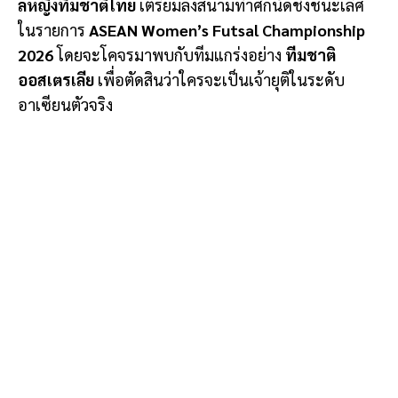
ลหญิงทีมชาติไทย
เตรียมลงสนามทำศึกนัดชิงชนะเลิศ
ในรายการ
ASEAN Women’s Futsal Championship
2026
โดยจะโคจรมาพบกับทีมแกร่งอย่าง
ทีมชาติ
ออสเตรเลีย
เพื่อตัดสินว่าใครจะเป็นเจ้ายุติในระดับ
อาเซียนตัวจริง