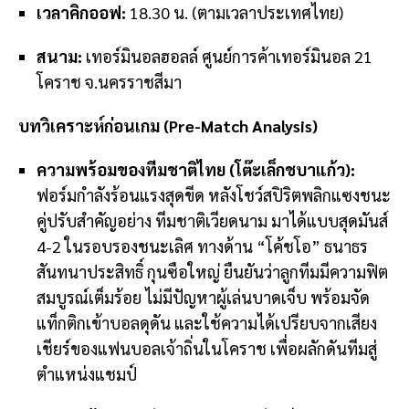
เวลาคิกออฟ:
18.30 น. (ตามเวลาประเทศไทย)
สนาม:
เทอร์มินอลฮอลล์ ศูนย์การค้าเทอร์มินอล 21
โคราช จ.นครราชสีมา
บทวิเคราะห์ก่อนเกม (Pre-Match Analysis)
ความพร้อมของทีมชาติไทย (โต๊ะเล็กชบาแก้ว):
ฟอร์มกำลังร้อนแรงสุดขีด หลังโชว์สปิริตพลิกแซงชนะ
คู่ปรับสำคัญอย่าง ทีมชาติเวียดนาม มาได้แบบสุดมันส์
4-2 ในรอบรองชนะเลิศ ทางด้าน “โค้ชโอ” ธนาธร
สันทนาประสิทธิ์ กุนซือใหญ่ ยืนยันว่าลูกทีมมีความฟิต
สมบูรณ์เต็มร้อย ไม่มีปัญหาผู้เล่นบาดเจ็บ พร้อมจัด
แท็กติกเข้าบอลดุดัน และใช้ความได้เปรียบจากเสียง
เชียร์ของแฟนบอลเจ้าถิ่นในโคราช เพื่อผลักดันทีมสู่
ตำแหน่งแชมป์