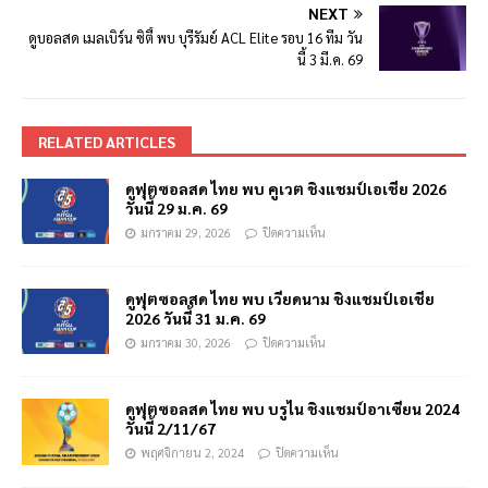
NEXT
ดูบอลสด เมลเบิร์น ซิตี้ พบ บุรีรัมย์ ACL Elite รอบ 16 ทีม วัน
นี้ 3 มี.ค. 69
RELATED ARTICLES
ดูฟุตซอลสด ไทย พบ คูเวต ชิงแชมป์เอเชีย 2026
วันนี้ 29 ม.ค. 69
มกราคม 29, 2026
ปิดความเห็น
ดูฟุตซอลสด ไทย พบ เวียดนาม ชิงแชมป์เอเชีย
2026 วันนี้ 31 ม.ค. 69
มกราคม 30, 2026
ปิดความเห็น
ดูฟุตซอลสด ไทย พบ บรูไน ชิงแชมป์อาเซียน 2024
วันนี้ 2/11/67
พฤศจิกายน 2, 2024
ปิดความเห็น