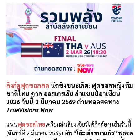
ลิงก์ดูฟุตซอลสด
นัดชิงชนะเลิศ: ฟุตซอลหญิงทีม
ชาติไทย ดวล ออสเตรเลีย ล่าแชมป์อาเซียน
2026 วันนี้ 2 มีนาคม 2569 ถ่ายทอดสดทาง
TrueVisions Now
แฟน
ฟุตซอลไทย
เตรียมส่งเสียงเชียร์ให้กึกก้อง! เย็นวันนี้
(จันทร์ที่ 2 มีนาคม 2569) ทัพ
“โต๊ะเล็กชบาแก้ว” ฟุตซอ