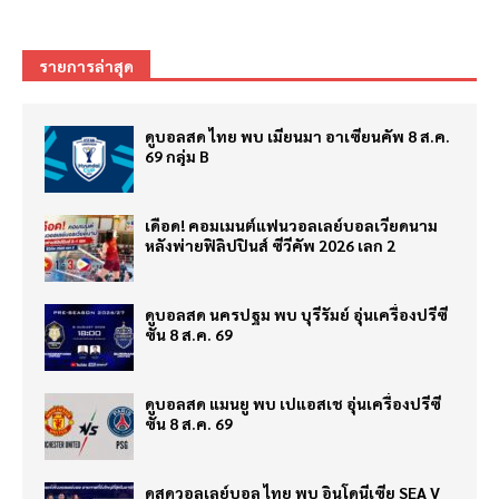
รายการล่าสุด
ดูบอลสด ไทย พบ เมียนมา อาเซียนคัพ 8 ส.ค.
69 กลุ่ม B
เดือด! คอมเมนต์แฟนวอลเลย์บอลเวียดนาม
หลังพ่ายฟิลิปปินส์ ซีวีคัพ 2026 เลก 2
ดูบอลสด นครปฐม พบ บุรีรัมย์ อุ่นเครื่องปรีซี
ซั่น 8 ส.ค. 69
ดูบอลสด แมนยู พบ เปแอสเช อุ่นเครื่องปรีซี
ซั่น 8 ส.ค. 69
ดูสดวอลเลย์บอล ไทย พบ อินโดนีเซีย SEA V