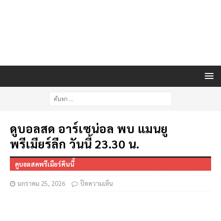
ดูบอลสด อาร์เซน่อล พบ แมนยู
พรีเมียร์ลีก วันนี้ 23.30 น.
ดูบอลสดพรีเมียร์คืนนี้
มกราคม 25, 2026
ปิดความเห็น