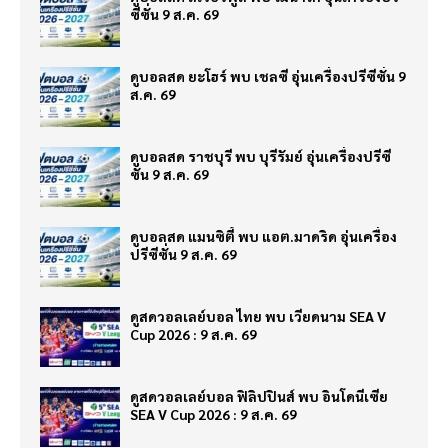
ซีซั่น 9 ส.ค. 69
ดูบอลสด ยะโฮร์ พบ เชลซี อุ่นเครื่องปรีซีซั่น 9
ส.ค. 69
ดูบอลสด ราชบุรี พบ บุรีรัมย์ อุ่นเครื่องปรีซี
ซั่น 9 ส.ค. 69
ดูบอลสด แมนซิตี้ พบ แอต.มาดริด อุ่นเครื่อง
ปรีซีซั่น 9 ส.ค. 69
ดูสดวอลเลย์บอล ไทย พบ เวียดนาม SEA V
Cup 2026 : 9 ส.ค. 69
ดูสดวอลเลย์บอล ฟิลิปปินส์ พบ อินโดนีเซีย
SEA V Cup 2026 : 9 ส.ค. 69