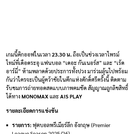
เกมนี้คิกออฟในเวลา
23.30 น.
ถือเป็นช่วงเวลาไพรม์
ไทม์ที่เดือดระอุ แฟนบอล “เดอะ กันเนอร์ส” และ “เร้ด
อาร์มี่” ห้ามพลาดด้วยประการทั้งปวง มาร่วมลุ้นไปพร้อม
กันว่าใครจะเป็นผู้คว้าชัยในศึกแห่งศักดิ์ศรีครั้งนี้ ติดตาม
รับชมการถ่ายทอดสดแบบภาพคมชัด สัญญาณถูกลิขสิทธิ์
ได้ทาง
MONOMAX
และ
AIS PLAY
รายละเอียดการแข่งขัน
รายการ:
ฟุตบอลพรีเมียร์ลีก อังกฤษ (Premier
League Season 2025/26)