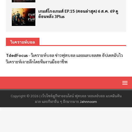
เกมส์โกงเกมส์ EP.15 (ตอนล่าสุด) 6 ส.ค. 69 ดู
ย้อนหลัง 3Plus
วิเคราะห์บอล
TdedFocus
-
วิเคราะห์บอล
ข่าวฟุตบอล และผลบอลสด อัปเดตฉับไว
วิเคราะห์เจาะลึกโดยทีมงานมืออาชีพ
Copyright © 2026 | เว็บไซต์ดูกีฬาออนไลน์ ฟุตบอล วอลเลย์บอล แบดมินตัน
มวย และกีฬาอื่น ๆ อีกมากมาย
Jahnnoom