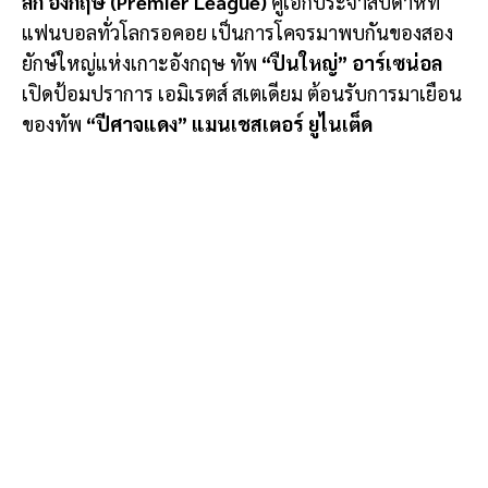
ลีก อังกฤษ (Premier League)
คู่เอกประจำสัปดาห์ที่
แฟนบอลทั่วโลกรอคอย เป็นการโคจรมาพบกันของสอง
ยักษ์ใหญ่แห่งเกาะอังกฤษ ทัพ
“ปืนใหญ่” อาร์เซน่อล
เปิดป้อมปราการ เอมิเรตส์ สเตเดียม ต้อนรับการมาเยือน
ของทัพ
“ปีศาจแดง” แมนเชสเตอร์ ยูไนเต็ด