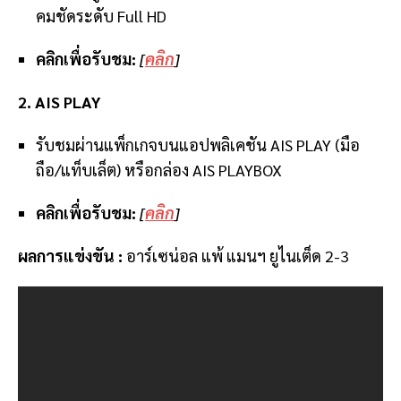
คมชัดระดับ Full HD
คลิกเพื่อรับชม:
[
คลิก
]
2. AIS PLAY
รับชมผ่านแพ็กเกจบนแอปพลิเคชัน AIS PLAY (มือ
ถือ/แท็บเล็ต) หรือกล่อง AIS PLAYBOX
คลิกเพื่อรับชม:
[
คลิก
]
ผลการแข่งขัน :
อาร์เซน่อล แพ้ แมนฯ ยูไนเต็ด 2-3