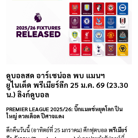
ดูบอลสด อาร์เซน่อล พบ แมนฯ
ยูไนเต็ด พรีเมียร์ลีก 25 ม.ค. 69 (23.30
น.) ลิงก์ดูบอล
PREMIER LEAGUE 2025/26: บิ๊กแมตช์หยุดโลก ปืน
ใหญ่ ดวลเดือด ปีศาจแดง
ดึกคืนวันนี้ (อาทิตย์ที่ 25 มกราคม) ศึกฟุตบอล
พรีเมียร์