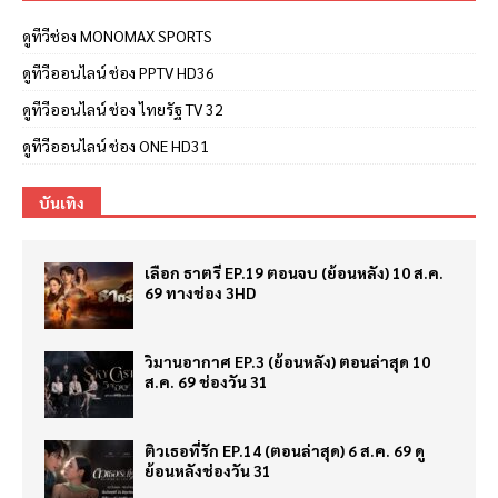
ดูทีวีช่อง MONOMAX SPORTS
ดูทีวีออนไลน์ ช่อง PPTV HD36
ดูทีวีออนไลน์ ช่อง ไทยรัฐ TV 32
ดูทีวีออนไลน์ ช่อง ONE HD31
บันเทิง
เลือก ธาตรี EP.19 ตอนจบ (ย้อนหลัง) 10 ส.ค.
69 ทางช่อง 3HD
วิมานอากาศ EP.3 (ย้อนหลัง) ตอนล่าสุด 10
ส.ค. 69 ช่องวัน 31
ติวเธอที่รัก EP.14 (ตอนล่าสุด) 6 ส.ค. 69 ดู
ย้อนหลังช่องวัน 31