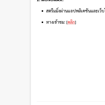
สตรีมมิ่งผ่านแอปพลิเคชันและเว็บไ
ทางเข้าชม:
[
คลิก
]