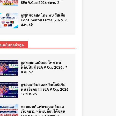
SEA V.Cup 2026 สนาม 2
ดูฟุตซอลสด ไทย พบ รัสเซีย
Continental Futsal 2026 : 6
ส.ค. 69
ลเลย์บอลล่าสุด
ดูสดวอลเลย์บอล ไทย พบ
ฟิลิปปินส์ SEA V Cup 2026 : 7
ส.ค. 69
ดูวอลเลย์บอลสด อินโดนีเซีย
พบ เวียดนาม SEA V Cup 2026
: 7 ส.ค. 69
คอมเมนต์แฟนวอลเลย์บอล
เวียดนาม หลังเปลี่ยนโค้ชลุย
SEA V.Cup 2026 สนาม 2