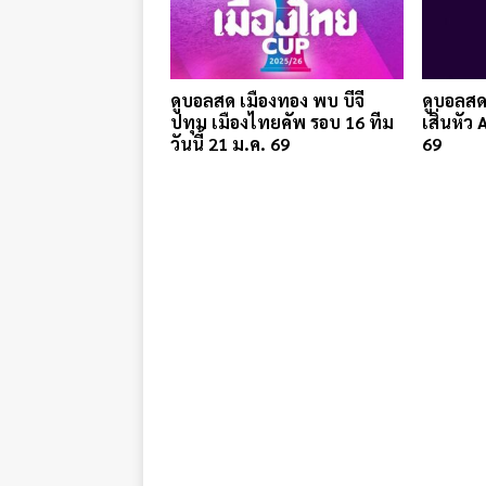
ดูบอลสด เมืองทอง พบ บีจี
ดูบอลสด บ
ปทุม เมืองไทยคัพ รอบ 16 ทีม
เสิ่นหัว 
วันนี้ 21 ม.ค. 69
69