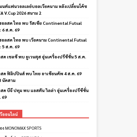
มนต์แฟนวอลเลย์บอลเวียดนาม หลังเปลี่ยนโค้ช
EA V.Cup 2026 สนาม 2
ซอลสด ไทย พบ รัสเซีย Continental Futsal
: 6 ส.ค. 69
ตซอลสด ไทย พบ เวียดนาม Continental Futsal
: 5 ส.ค. 69
สด เชลซี พบ ยูเวนตุส อุ่นเครื่องปรีซีซั่น 5 ส.ค.
สด ฟิลิปปินส์ พบ ไทย อาเซียนคัพ 4 ส.ค. 69
 B นัดสาม
สด บีจี ปทุม พบ แอสตัน วิลล่า อุ่นเครื่องปรีซีซั่น
. 69
ีวีออนไลน์
ีช่อง MONOMAX SPORTS