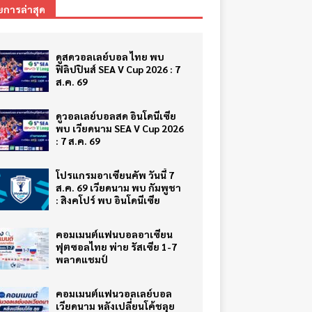
ยการล่าสุด
ดูสดวอลเลย์บอล ไทย พบ
ฟิลิปปินส์ SEA V Cup 2026 : 7
ส.ค. 69
ดูวอลเลย์บอลสด อินโดนีเซีย
พบ เวียดนาม SEA V Cup 2026
: 7 ส.ค. 69
โปรแกรมอาเซียนคัพ วันนี้ 7
ส.ค. 69 เวียดนาม พบ กัมพูชา
: สิงคโปร์ พบ อินโดนีเซีย
คอมเมนต์แฟนบอลอาเซียน
ฟุตซอลไทย พ่าย รัสเซีย 1-7
พลาดแชมป์
คอมเมนต์แฟนวอลเลย์บอล
เวียดนาม หลังเปลี่ยนโค้ชลุย