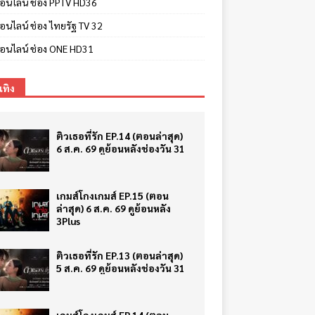
ีออนไลน์ ช่อง PPTV HD36
ออนไลน์ ช่อง ไทยรัฐ TV 32
ีออนไลน์ ช่อง ONE HD31
เทิง
ติวเธอที่รัก EP.14 (ตอนล่าสุด)
6 ส.ค. 69 ดูย้อนหลังช่องวัน 31
เกมส์โกงเกมส์ EP.15 (ตอน
ล่าสุด) 6 ส.ค. 69 ดูย้อนหลัง
3Plus
ติวเธอที่รัก EP.13 (ตอนล่าสุด)
5 ส.ค. 69 ดูย้อนหลังช่องวัน 31