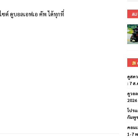
ซต์ ดูบอลเอฟเอ คัพ ได้ทุกที่
AU
ดูสดว
: 7 ส.
ดูวอล
2026 
โปรแก
กัมพู
คอมเ
1-7 