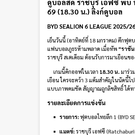
ดูบอลสด ราชบุรี เอฟซี พบ 
69 (18.30 น.) ลิงก์ดูบอล
BYD SEALION 6 LEAGUE 2025/26
เย็นวันนี้ (อาทิตย์ที่ 18 มกราคม) ศึกฟุ
แฟนบอลภูธรห้ามพลาด เมื่อทัพ
“ราชัน
ราชบุรี สเตเดียม ต้อนรับการมาเยือนข
เกมนี้คิกออฟในเวลา
18.30 น.
มาร่วม
เยือน ใครจะคว้า 3 แต้มสำคัญในนัดน
แบบภาพคมชัด สัญญาณถูกลิขสิทธิ์ ได้
รายละเอียดการแข่งขัน
รายการ:
ฟุตบอลไทยลีก 1 (BYD S
แมตช์:
ราชบุรี เอฟซี (Ratchabu