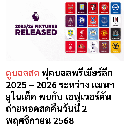
ดูบอลสด
ฟุตบอลพรีเมียร์ลีก
2025 – 2026 ระหว่าง แมนฯ
ยูไนเต็ด พบกับ เอฟเวอร์ตัน
ถ่ายทอดสดคืนวันนี้ 2
พฤศจิกายน 2568