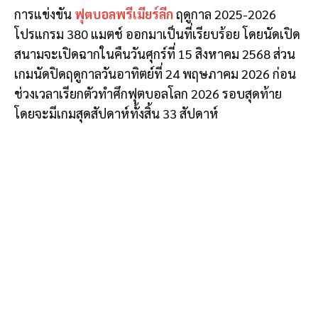
การแข่งขัน
ฟุตบอลพรีเมียร์ลีก
ฤดูกาล 2025-2026
โปรแกรม 380 แมตช์ ออกมาเป็นที่เรียบร้อย โดยนัดเปิด
สนามจะเปิดฉากในคืนวันศุกร์ที่ 15 สิงหาคม 2568 ส่วน
เกมนัดปิดฤดูกาลวันอาทิตย์ที่ 24 พฤษภาคม 2026 ก่อน
ช่วงเวลาเรียกตัวทำศึกฟุตบอลโลก 2026 รอบสุดท้าย
โดยจะมีเกมสุดสัปดาห์ทั้งสิ้น 33 สัปดาห์