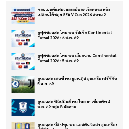
คอมเมนต์แฟนวอลเลย์บอลเวียดนาม หลัง
เปลี่ยนโค้ชลุย SEA V.Cup 2026 สนาม 2
ดูฟุตซอลสด ไทย พบ รัสเซีย Continental
Futsal 2026 : 6 ส.ค. 69
ดูฟุตซอลสด ไทย พบ เวียดนาม Continental
Futsal 2026 : 5 ส.ค. 69
ดูบอลสด เชลซี พบ ยูเวนตุส อุ่นเครื่องปรีซีซั่น
5 ส.ค. 69
ดูบอลสด ฟิลิปปินส์ พบ ไทย อาเซียนคัพ 4
ส.ค. 69 กลุ่ม B นัดสาม
ดูบอลสด บีจี ปทุม พบ แอสตัน วิลล่า อุ่นเครื่อง