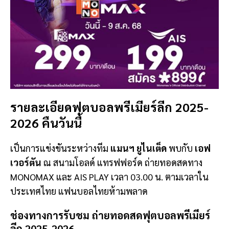
รายละเอียดฟุตบอลพรีเมียร์ลีก 2025-
2026 คืนวันนี้
เป็นการแข่งขันระหว่างทีม
แมนฯ ยูไนเต็ด
พบกับ
เอฟ
เวอร์ตัน
ณ สนามโอลด์ แทรฟฟอร์ด ถ่ายทอดสดทาง
MONOMAX และ AIS PLAY เวลา 03.00 น. ตามเวลาใน
ประเทศไทย แฟนบอลไทยห้ามพลาด
ช่องทางการรับชม ถ่ายทอดสดฟุตบอลพรีเมียร์
ลีก 2025-2026