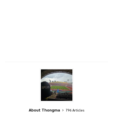
About Thongma
796 Articles