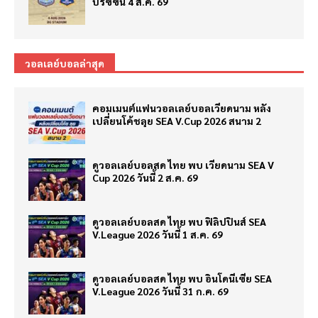
ปรีซีซั่น 4 ส.ค. 69
วอลเลย์บอลล่าสุด
คอมเมนต์แฟนวอลเลย์บอลเวียดนาม หลัง
เปลี่ยนโค้ชลุย SEA V.Cup 2026 สนาม 2
ดูวอลเลย์บอลสด ไทย พบ เวียดนาม SEA V
Cup 2026 วันนี้ 2 ส.ค. 69
ดูวอลเลย์บอลสด ไทย พบ ฟิลิปปินส์ SEA
V.League 2026 วันนี้ 1 ส.ค. 69
ดูวอลเลย์บอลสด ไทย พบ อินโดนีเซีย SEA
V.League 2026 วันนี้ 31 ก.ค. 69