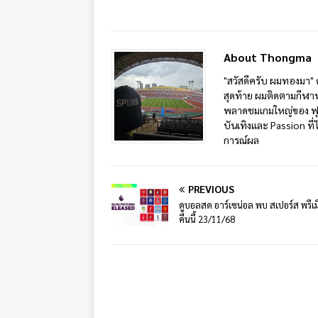
About Thongma
"สวัสดีครับ ผมทองมา" ค
สุดท้าย ผมติดตามกีฬาห
พลาดชมเกมใหญ่ของ ฟุ
บันเทิงและ Passion ที่
การณ์ผล
PREVIOUS
ดูบอลสด อาร์เซน่อล พบ สเปอร์ส พรีเมี
คืนนี้ 23/11/68