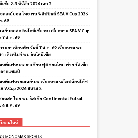
นีเซีย 2-3 ซีวีลีก 2026 เลก 2
อลเลย์บอล ไทย พบ ฟิลิปปินส์ SEA V Cup 2026
ค. 69
เลย์บอลสด อินโดนีเซีย พบ เวียดนาม SEA V Cup
: 7 ส.ค. 69
รมอาเซียนคัพ วันนี้ 7 ส.ค. 69 เวียดนาม พบ
ชา : สิงคโปร์ พบ อินโดนีเซีย
มนต์แฟนบอลอาเซียน ฟุตซอลไทย พ่าย รัสเซีย
พลาดแชมป์
มนต์แฟนวอลเลย์บอลเวียดนาม หลังเปลี่ยนโค้ช
EA V.Cup 2026 สนาม 2
ซอลสด ไทย พบ รัสเซีย Continental Futsal
: 6 ส.ค. 69
ีวีออนไลน์
ีช่อง MONOMAX SPORTS