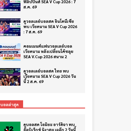
ฟิลิปปินส์ SEA V Cup 2026 : 7
ส.ค. 69
ดูวอลเลย์บอลสด อินโดนีเซีย
พบ เวียดนาม SEA V Cup 2026
: 7 ส.ค. 69
คอมเมนต์แฟนวอลเลย์บอล
เวียดนาม หลังเปลี่ยนโค้ชลุย
SEA V.Cup 2026 สนาม 2
ดูวอลเลย์บอลสด ไทย พบ
เวียดนาม SEA V Cup 2026 วัน
นี้ 2 ส.ค. 69
ตบอลล่าสุด
ดูบอลสด โอมิยะ อาร์ดิจา พบ
อัลบิเร็กซ์ นิงาตะ เจลีก 2 วันนี้