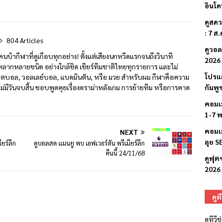
อินโด
ดูสดว
: 7 ส.
804 Articles
ดูวอล
นบ้ากีฬาที่ดูเกือบทุกอย่าง! ตั้งแต่เสียงนกหวีดแรกจนถึงวินาที
2026 
ลากหลายชนิด อย่างใกล้ชิด เชียร์ทีมชาติไทยทุกรายการ และไม่
โปรแก
ตบอล, วอลเลย์บอล, แบดมินตัน, หรือ มวย สำหรับผม กีฬาคือความ
กัมพู
ไม่มีวันจบสิ้น ชอบพูดคุยเรื่องดราม่าหลังเกม การย้ายทีม หรือการคาด
คอมเ
1-7 
คอมเ
NEXT
ลุย S
ยร์ลีก
ดูบอลสด แมนยู พบ เอฟเวอร์ตัน พรีเมียร์ลีก
คืนนี้ 24/11/68
ดูฟุต
2026 
ดูท
ดูทีว