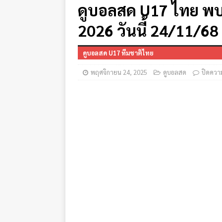
ดูบอลสด U17 ไทย พบ 
2026 วันนี้ 24/11/68
ดูบอลสด U17 ทีมชาติไทย
พฤศจิกายน 24, 2025
ดูบอลสด
ปิดควา