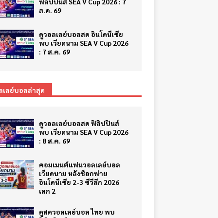
ฟิลิปปินส์ SEA V Cup 2026 : 7
ส.ค. 69
ดูวอลเลย์บอลสด อินโดนีเซีย
พบ เวียดนาม SEA V Cup 2026
: 7 ส.ค. 69
ลเลย์บอลล่าสุด
ดูวอลเลย์บอลสด ฟิลิปปินส์
พบ เวียดนาม SEA V Cup 2026
: 8 ส.ค. 69
คอมเมนต์แฟนวอลเลย์บอล
เวียดนาม หลังช็อกพ่าย
อินโดนีเซีย 2-3 ซีวีลีก 2026
เลก 2
ดูสดวอลเลย์บอล ไทย พบ