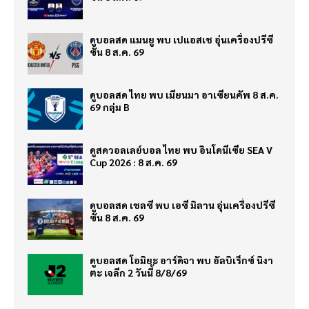
ดูบอลสด แมนยู พบ เปแอสเช อุ่นเครื่องปรีซี
ซั่น 8 ส.ค. 69
ดูบอลสด ไทย พบ เมียนมา อาเซียนคัพ 8 ส.ค.
69 กลุ่ม B
ดูสดวอลเลย์บอล ไทย พบ อินโดนีเซีย SEA V
Cup 2026 : 8 ส.ค. 69
ดูบอลสด เชลซี พบ เอซี มิลาน อุ่นเครื่องปรีซี
ซั่น 8 ส.ค. 69
ดูบอลสด โอมิยะ อาร์ดิจา พบ อัลบิเร็กซ์ นิงา
ตะ เจลีก 2 วันนี้ 8/8/69