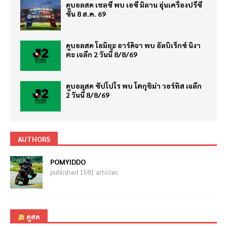
ดูบอลสด เชลซี พบ เอซี มิลาน อุ่นเครื่องปรีซี
ซั่น 8 ส.ค. 69
ดูบอลสด โอมิยะ อาร์ดิจา พบ อัลบิเร็กซ์ นิงา
ตะ เจลีก 2 วันนี้ 8/8/69
ดูบอลสด ซัปโปโร พบ โตกุชิม่า วอร์ทิส เจลีก
2 วันนี้ 8/8/69
AUTHORS
POMYIDDO
published 1581 articles
ดูสด