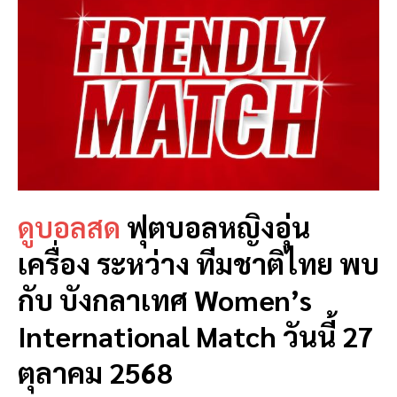
ดูบอลสด
ฟุตบอลหญิงอุ่น
เครื่อง ระหว่าง ทีมชาติไทย พบ
กับ บังกลาเทศ Women’s
International Match วันนี้ 27
ตุลาคม 2568