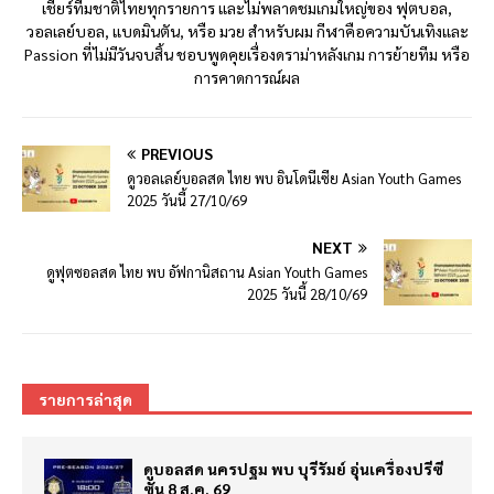
เชียร์ทีมชาติไทยทุกรายการ และไม่พลาดชมเกมใหญ่ของ ฟุตบอล,
วอลเลย์บอล, แบดมินตัน, หรือ มวย สำหรับผม กีฬาคือความบันเทิงและ
Passion ที่ไม่มีวันจบสิ้น ชอบพูดคุยเรื่องดราม่าหลังเกม การย้ายทีม หรือ
การคาดการณ์ผล
PREVIOUS
ดูวอลเลย์บอลสด ไทย พบ อินโดนีเซีย Asian Youth Games
2025 วันนี้ 27/10/69
NEXT
ดูฟุตซอลสด ไทย พบ อัฟกานิสถาน Asian Youth Games
2025 วันนี้ 28/10/69
รายการล่าสุด
ดูบอลสด นครปฐม พบ บุรีรัมย์ อุ่นเครื่องปรีซี
ซั่น 8 ส.ค. 69