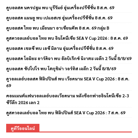
ดูบอลสด นครปฐม พบ บุรีรัมย์ อุ่นเครื่องปรีซีซั่น 8 ส.ค. 69
ดูบอลสด แมนยู พบ เปแอสเช อุ่นเครื่องปรีซีซั่น 8 ส.ค. 69
ดูบอลสด ไทย พบ เมียนมา อาเซียนคัพ 8 ส.ค. 69 กลุ่ม B
ดูสดวอลเลย์บอล ไทย พบ อินโดนีเซีย SEA V Cup 2026 : 8 ส.ค. 69
ดูบอลสด เชลซี พบ เอซี มิลาน อุ่นเครื่องปรีซีซั่น 8 ส.ค. 69
ดูบอลสด โอมิยะ อาร์ดิจา พบ อัลบิเร็กซ์ นิงาตะ เจลีก 2 วันนี้ 8/8/69
ดูบอลสด ซัปโปโร พบ โตกุชิม่า วอร์ทิส เจลีก 2 วันนี้ 8/8/69
ดูวอลเลย์บอลสด ฟิลิปปินส์ พบ เวียดนาม SEA V Cup 2026 : 8 ส.ค.
69
คอมเมนต์แฟนวอลเลย์บอลเวียดนาม หลังช็อกพ่ายอินโดนีเซีย 2-3
ซีวีลีก 2026 เลก 2
ดูสดวอลเลย์บอล ไทย พบ ฟิลิปปินส์ SEA V Cup 2026 : 7 ส.ค. 69
ดูทีวีออนไลน์