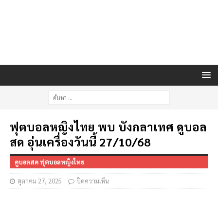
ฟุตบอลหญิงไทย พบ บังกลาเทศ ดูบอล
สด อุ่นเครื่องวันนี้ 27/10/68
ดูบอลสด ฟุตบอลหญิงไทย
ตุลาคม 27, 2025
ปิดความเห็น