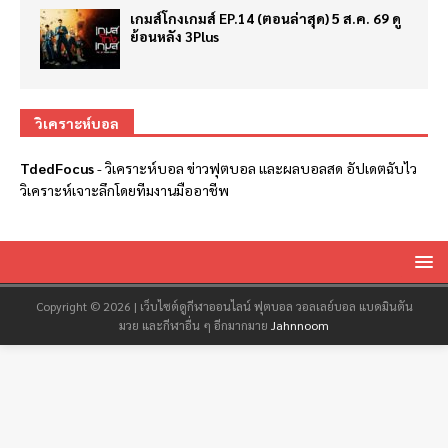
เกมส์โกงเกมส์ EP.14 (ตอนล่าสุด) 5 ส.ค. 69 ดู
ย้อนหลัง 3Plus
วิเคราะห์บอล
TdedFocus
-
วิเคราะห์บอล
ข่าวฟุตบอล และผลบอลสด อัปเดตฉับไว
วิเคราะห์เจาะลึกโดยทีมงานมืออาชีพ
Copyright © 2026 | เว็บไซต์ดูกีฬาออนไลน์ ฟุตบอล วอลเลย์บอล แบดมินตัน
มวย และกีฬาอื่น ๆ อีกมากมาย
Jahnnoom