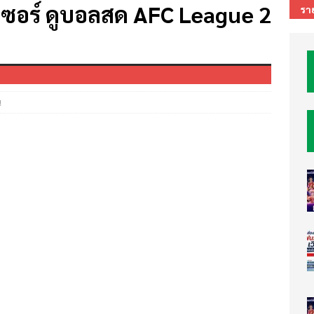
สเซอร์ ดูบอลสด AFC League 2
รา
น