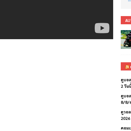
AU
ดูบอล
2 วันน
ดูบอล
8/8/
ดูวอล
2026 
คอมเ