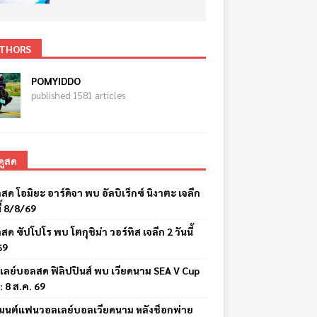
THORS
POMYIDDO
published 1581 articles
ดูสด
สด โอมิยะ อาร์ดิจา พบ อัลบิเร็กซ์ นิงาตะ เจลีก
ี้ 8/8/69
สด ซัปโปโร พบ โตกุชิม่า วอร์ทิส เจลีก 2 วันนี้
69
เลย์บอลสด ฟิลิปปินส์ พบ เวียดนาม SEA V Cup
: 8 ส.ค. 69
มนต์แฟนวอลเลย์บอลเวียดนาม หลังช็อกพ่าย