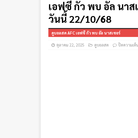
เอฟซี กัว พบ อัล นา
วันนี้ 22/10/68
ดูบอลสด AFC เอฟซี กัว พบ อัล นาสเซอร์
ตุลาคม 22, 2025
ดูบอลสด
ปิดความเห็