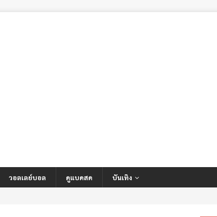
วอลเลย์บอล
ดูแบดสด
บันเทิง