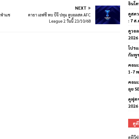
อินโด
NEXT
ดูสดว
ยูฟ่าแช
คายา เอฟซี พบ บีจี ปทุม ดูบอลสด AFC
: 7 ส.
League 2 วันนี้ 23/10/68
ดูวอล
2026 
โปรแก
กัมพู
คอมเ
1-7 
คอมเ
ลุย S
ดูฟุต
2026 
ดูท
ดูทีว