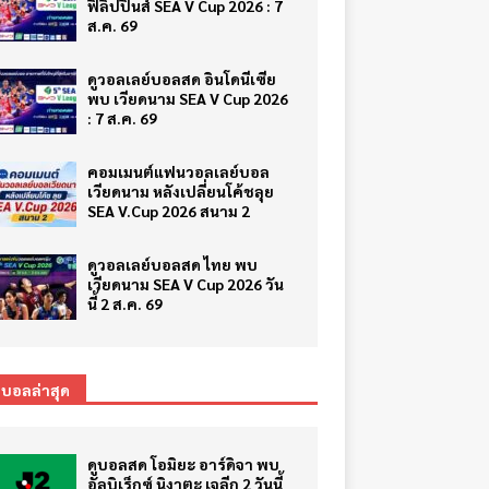
ฟิลิปปินส์ SEA V Cup 2026 : 7
ส.ค. 69
ดูวอลเลย์บอลสด อินโดนีเซีย
พบ เวียดนาม SEA V Cup 2026
: 7 ส.ค. 69
คอมเมนต์แฟนวอลเลย์บอล
เวียดนาม หลังเปลี่ยนโค้ชลุย
SEA V.Cup 2026 สนาม 2
ดูวอลเลย์บอลสด ไทย พบ
เวียดนาม SEA V Cup 2026 วัน
นี้ 2 ส.ค. 69
ตบอลล่าสุด
ดูบอลสด โอมิยะ อาร์ดิจา พบ
อัลบิเร็กซ์ นิงาตะ เจลีก 2 วันนี้