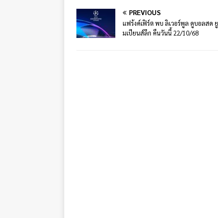
PREVIOUS
แฟร้งค์เฟิร์ต พบ ลิเวอร์พูล ดูบอลสด 
มเปียนส์ลีก คืนวันนี้ 22/10/68