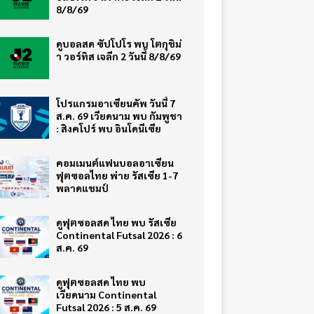
8/8/69
ดูบอลสด ซัปโปโร พบ โตกุชิม่
า วอร์ทิส เจลีก 2 วันนี้ 8/8/69
โปรแกรมอาเซียนคัพ วันนี้ 7
ส.ค. 69 เวียดนาม พบ กัมพูชา
: สิงคโปร์ พบ อินโดนีเซีย
คอมเมนต์แฟนบอลอาเซียน
ฟุตซอลไทย พ่าย รัสเซีย 1-7
พลาดแชมป์
ดูฟุตซอลสด ไทย พบ รัสเซีย
Continental Futsal 2026 : 6
ส.ค. 69
ดูฟุตซอลสด ไทย พบ
เวียดนาม Continental
Futsal 2026 : 5 ส.ค. 69