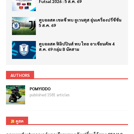
Futsal 2026 : 5 ส.ค. 69
ดูบอลสด เชลซี พบ ยูเวนตุส อุ่นเครื่องปรีซีซั่น
5 ส.ค. 69
ดูบอลสด ฟิลิปปินส์ พบ ไทย อาเซียนคัพ 4
ส.ค. 69 กลุ่ม B นัดสาม
AUTHORS
POMYIDDO
published 1581 articles
ดูสด