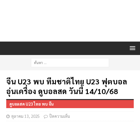
จีน U23 พบ ทีมชาติไทย U23 ฟุตบอล
อุ่นเครื่อง ดูบอลสด วันนี้ 14/10/68
ดูบอลสด U23 ไทย พบ จีน
ตุลาคม 13, 2025
ปิดความเห็น