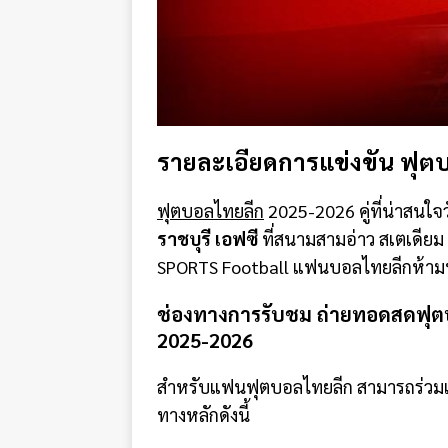
รายละเอียดการแข่งขัน ฟุตบ
ฟุตบอลไทยลีก
2025-2026 คู่ที่น่าสนใจ
ราชบุรี เอฟซี
ที่สนามสามอ่าว สเตเดียม
SPORTS Football แฟนบอลไทยลีกห้า
ช่องทางการรับชม ถ่ายทอดสดฟุต
2025-2026
สำหรับแฟนฟุตบอลไทยลีก สามารถร่วมเ
ทางหลักดังนี้