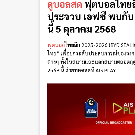
ดูบอลสด
ฟุตบอลไทยลี
ประจวบ เอฟซี พบกับ 
นี้ 5 ตุลาคม 2568
ฟุตบอล
ไทยลีก
2025-2026 (BYD SEALI
ไทย” เพื่อยกระดับประสบการณ์ของวงการ
ต่างๆ ทั้งในสนามและนอกสนามตลอดฤดูก
2568 นี้ ถ่ายทอดสดที่ AIS PLAY