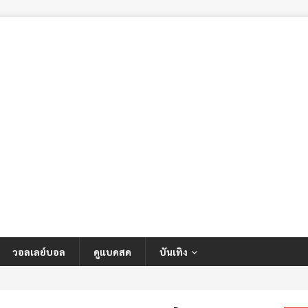
วอลเลย์บอล
ดูแบดสด
บันเทิง