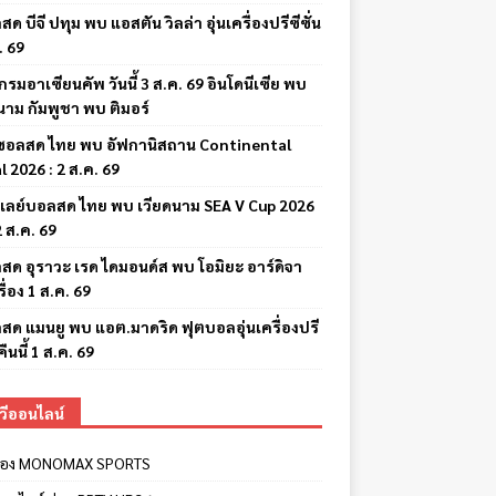
สด บีจี ปทุม พบ แอสตัน วิลล่า อุ่นเครื่องปรีซีซั่น
. 69
รมอาเซียนคัพ วันนี้ 3 ส.ค. 69 อินโดนีเซีย พบ
นาม กัมพูชา พบ ติมอร์
ตซอลสด ไทย พบ อัฟกานิสถาน Continental
l 2026 : 2 ส.ค. 69
ลเลย์บอลสด ไทย พบ เวียดนาม SEA V Cup 2026
 2 ส.ค. 69
สด อุราวะ เรด ไดมอนด์ส พบ โอมิยะ อาร์ดิจา
รื่อง 1 ส.ค. 69
สด แมนยู พบ แอต.มาดริด ฟุตบอลอุ่นเครื่องปรี
 คืนนี้ 1 ส.ค. 69
ีวีออนไลน์
ีช่อง MONOMAX SPORTS