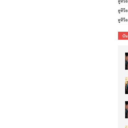
ดูทีว
ดูทีวี
ดูทีว
บัน