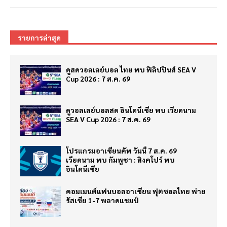
รายการล่าสุด
ดูสดวอลเลย์บอล ไทย พบ ฟิลิปปินส์ SEA V
Cup 2026 : 7 ส.ค. 69
ดูวอลเลย์บอลสด อินโดนีเซีย พบ เวียดนาม
SEA V Cup 2026 : 7 ส.ค. 69
โปรแกรมอาเซียนคัพ วันนี้ 7 ส.ค. 69
เวียดนาม พบ กัมพูชา : สิงคโปร์ พบ
อินโดนีเซีย
คอมเมนต์แฟนบอลอาเซียน ฟุตซอลไทย พ่าย
รัสเซีย 1-7 พลาดแชมป์