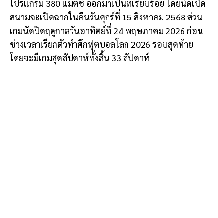
โปรแกรม 380 แมตช์ ออกมาเป็นที่เรียบร้อย โดยนัดเปิด
สนามจะเปิดฉากในคืนวันศุกร์ที่ 15 สิงหาคม 2568 ส่วน
เกมนัดปิดฤดูกาลวันอาทิตย์ที่ 24 พฤษภาคม 2026 ก่อน
ช่วงเวลาเรียกตัวทำศึกฟุตบอลโลก 2026 รอบสุดท้าย
โดยจะมีเกมสุดสัปดาห์ทั้งสิ้น 33 สัปดาห์