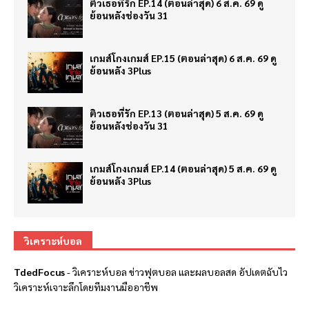
ติวเธอที่รัก EP.14 (ตอนล่าสุด) 6 ส.ค. 69 ดู
ย้อนหลังช่องวัน 31
เกมส์โกงเกมส์ EP.15 (ตอนล่าสุด) 6 ส.ค. 69 ดู
ย้อนหลัง 3Plus
ติวเธอที่รัก EP.13 (ตอนล่าสุด) 5 ส.ค. 69 ดู
ย้อนหลังช่องวัน 31
เกมส์โกงเกมส์ EP.14 (ตอนล่าสุด) 5 ส.ค. 69 ดู
ย้อนหลัง 3Plus
วิเคราะห์บอล
TdedFocus
-
วิเคราะห์บอล
ข่าวฟุตบอล และผลบอลสด อัปเดตฉับไว
วิเคราะห์เจาะลึกโดยทีมงานมืออาชีพ