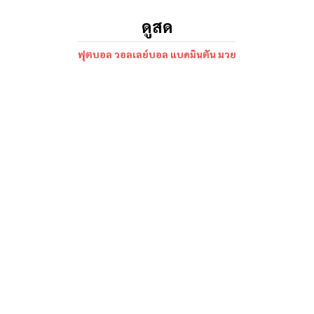
ดูสด
ฟุตบอล วอลเลย์บอล แบดมินตัน มวย