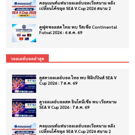
คอมเมนต์แฟนวอลเลย์บอลเวียดนาม หลัง
เปลี่ยนโค้ชลุย SEA V.Cup 2026 สนาม 2
ดูฟุตซอลสด ไทย พบ รัสเซีย Continental
Futsal 2026 : 6 ส.ค. 69
วอลเลย์บอลล่าสุด
ดูสดวอลเลย์บอล ไทย พบ ฟิลิปปินส์ SEA V
Cup 2026 : 7 ส.ค. 69
ดูวอลเลย์บอลสด อินโดนีเซีย พบ เวียดนาม
SEA V Cup 2026 : 7 ส.ค. 69
คอมเมนต์แฟนวอลเลย์บอลเวียดนาม หลัง
เปลี่ยนโค้ชลุย SEA V.Cup 2026 สนาม 2