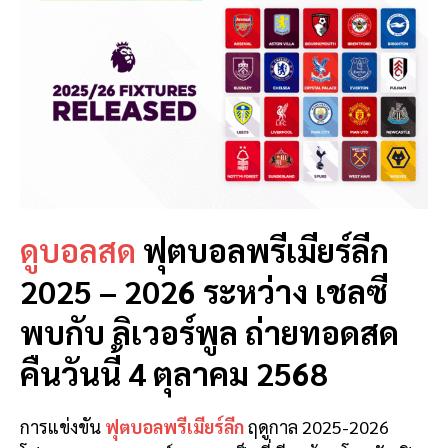
ดูบอลสด
ฟุตบอลพรีเมียร์ลีก
2025 – 2026 ระหว่าง เชลซี
พบกับ ลิเวอร์พูล ถ่ายทอดสด
คืนวันนี้ 4 ตุลาคม 2568
การแข่งขัน
ฟุตบอลพรีเมียร์ลีก
ฤดูกาล 2025-2026