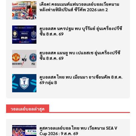
เดือด! คอมเมนต์แฟนวอลเลย์บอลเวียดนาม
หลังพ่ายฟิลิปปินส์ ซีวีคัพ 2026 เลก 2
ดูบอลสด นครปฐม พบ บุรีรัมย์ อุ่นเครื่องปรีซี
ซั่น 8 ส.ค. 69
ดูบอลสด แมนยู พบ เปแอสเช อุ่นเครื่องปรีซี
ซั่น 8 ส.ค. 69
ดูบอลสด ไทย พบ เมียนมา อาเซียนคัพ 8 ส.ค.
69 กลุ่ม B
วอลเลย์บอลล่าสุด
ดูสดวอลเลย์บอล ไทย พบ เวียดนาม SEA V
Cup 2026 : 9 ส.ค. 69