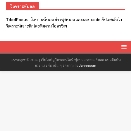
วิเคราะห์บอล
TdedFocus
-
วิเคราะห์บอล
ข่าวฟุตบอล และผลบอลสด อัปเดตฉับไว
วิเคราะห์เจาะลึกโดยทีมงานมืออาชีพ
Copyright © 2026 | เว็บไซต์ดูกีฬาออนไลน์ ฟุตบอล วอลเลย์บอล แบดมินตัน
มวย และกีฬาอื่น ๆ อีกมากมาย
Jahnnoom