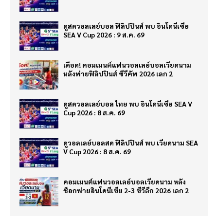
ดูสดวอลเลย์บอล ฟิลิปปินส์ พบ อินโดนีเซีย
SEA V Cup 2026 : 9 ส.ค. 69
เดือด! คอมเมนต์แฟนวอลเลย์บอลเวียดนาม
หลังพ่ายฟิลิปปินส์ ซีวีคัพ 2026 เลก 2
ดูสดวอลเลย์บอล ไทย พบ อินโดนีเซีย SEA V
Cup 2026 : 8 ส.ค. 69
ดูวอลเลย์บอลสด ฟิลิปปินส์ พบ เวียดนาม SEA
V Cup 2026 : 8 ส.ค. 69
คอมเมนต์แฟนวอลเลย์บอลเวียดนาม หลัง
ช็อกพ่ายอินโดนีเซีย 2-3 ซีวีลีก 2026 เลก 2