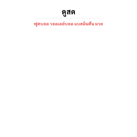
ดูสด
ฟุตบอล วอลเลย์บอล แบดมินตัน มวย