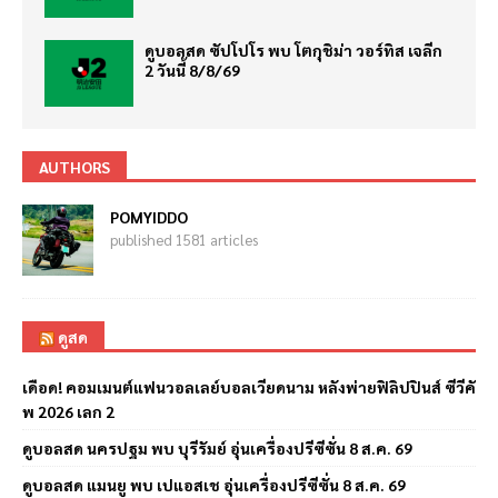
ดูบอลสด ซัปโปโร พบ โตกุชิม่า วอร์ทิส เจลีก
2 วันนี้ 8/8/69
AUTHORS
POMYIDDO
published 1581 articles
ดูสด
เดือด! คอมเมนต์แฟนวอลเลย์บอลเวียดนาม หลังพ่ายฟิลิปปินส์ ซีวีคั
พ 2026 เลก 2
ดูบอลสด นครปฐม พบ บุรีรัมย์ อุ่นเครื่องปรีซีซั่น 8 ส.ค. 69
ดูบอลสด แมนยู พบ เปแอสเช อุ่นเครื่องปรีซีซั่น 8 ส.ค. 69