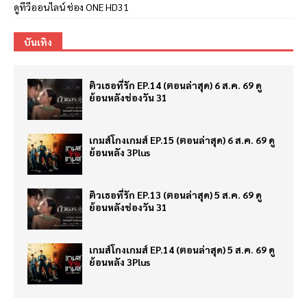
ดูทีวีออนไลน์ ช่อง ONE HD31
บันเทิง
ติวเธอที่รัก EP.14 (ตอนล่าสุด) 6 ส.ค. 69 ดู
ย้อนหลังช่องวัน 31
เกมส์โกงเกมส์ EP.15 (ตอนล่าสุด) 6 ส.ค. 69 ดู
ย้อนหลัง 3Plus
ติวเธอที่รัก EP.13 (ตอนล่าสุด) 5 ส.ค. 69 ดู
ย้อนหลังช่องวัน 31
เกมส์โกงเกมส์ EP.14 (ตอนล่าสุด) 5 ส.ค. 69 ดู
ย้อนหลัง 3Plus