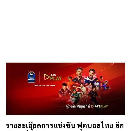
รายละเอียดการแข่งขัน ฟุตบอลไทย ลีก