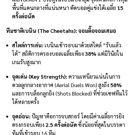
พื้นที่แดนกลางที่แน่นหนา ตัดบอลคู่แข่งได้เฉลี่ย
15
ครั้งต่อนัด
ทีมชาติเบนิน (The Cheetahs): จอมตื๊อจอมเสมอ
สไตล์การเล่น:
เบนินเข้ารอบมาด้วยสไตล์ “รับแล้ว
โต้” สถิติการครองบอลเฉลี่ยเพียง
38%
แต่มีวินัยใน
เกมรับสูงมาก
จุดเด่น (Key Strength):
ความเหนียวแน่นในการ
ดวลลูกกลางอากาศ (Aerial Duels Won) สูงถึง
58%
และการบล็อกลูกยิง (Shots Blocked) ที่ช่วยเซฟทีมไว้
ได้หลายครั้ง
จุดอ่อน:
ปัญหาคือการจบสกอร์ โดยมีค่าเฉลี่ยการยิง
ตรงกรอบเพียง
2.5 ครั้งต่อนัด
ซึ่งน้อยที่สุดในบรรดา
ทีมที่เข้ารอบ 16 ทีม