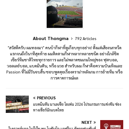
About Thongma
792 Articles
"สวัสดีครับ ผมทองมา" คนบ้ากีฬาที่ดูเกือบทุกอย่าง! ตั้งแต่เสียงนกหวีด
แรกจนถึงวินาทีสุดท้าย ผมติดตามกีฬาหลากหลายชนิด อย่างใกล้ชิด
เชียร์ทีมชาติไทยทุกรายการ และไม่พลาดชมเกมใหญ่ของ ฟุตบอล,
วอลเลย์บอล, แบดมินตัน, หรือ มวย สำหรับผม กีฬาคือความบันเทิงและ
Passion ที่ไม่มีวันจบสิ้น ชอบพูดคุยเรื่องดราม่าหลังเกม การย้ายทีม หรือ
การคาดการณ์ผล
PREVIOUS
แบดมินตัน มาเลเซีย โอเพ่น 2026 โปรแกรมการแข่งขัน ช่อง
ทางเชียร์นักแบดไทย
NEXT
วิเคราะห์บอล ไนจีเรีย พบ โมซัมบิก แอฟริกา คัพออฟเนชั่นส์