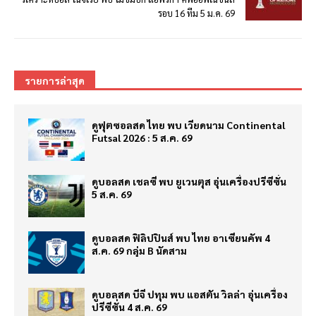
รอบ 16 ทีม 5 ม.ค. 69
รายการล่าสุด
ดูฟุตซอลสด ไทย พบ เวียดนาม Continental
Futsal 2026 : 5 ส.ค. 69
ดูบอลสด เชลซี พบ ยูเวนตุส อุ่นเครื่องปรีซีซั่น
5 ส.ค. 69
ดูบอลสด ฟิลิปปินส์ พบ ไทย อาเซียนคัพ 4
ส.ค. 69 กลุ่ม B นัดสาม
ดูบอลสด บีจี ปทุม พบ แอสตัน วิลล่า อุ่นเครื่อง
ปรีซีซั่น 4 ส.ค. 69