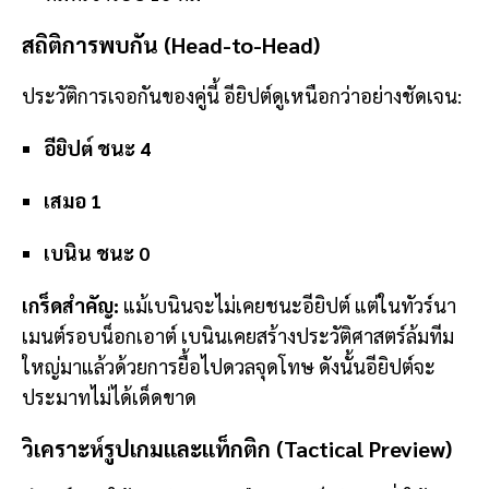
สถิติการพบกัน (Head-to-Head)
ประวัติการเจอกันของคู่นี้ อียิปต์ดูเหนือกว่าอย่างชัดเจน:
อียิปต์ ชนะ 4
เสมอ 1
เบนิน ชนะ 0
เกร็ดสำคัญ:
แม้เบนินจะไม่เคยชนะอียิปต์ แต่ในทัวร์นา
เมนต์รอบน็อกเอาต์ เบนินเคยสร้างประวัติศาสตร์ล้มทีม
ใหญ่มาแล้วด้วยการยื้อไปดวลจุดโทษ ดังนั้นอียิปต์จะ
ประมาทไม่ได้เด็ดขาด
วิเคราะห์รูปเกมและแท็กติก (Tactical Preview)