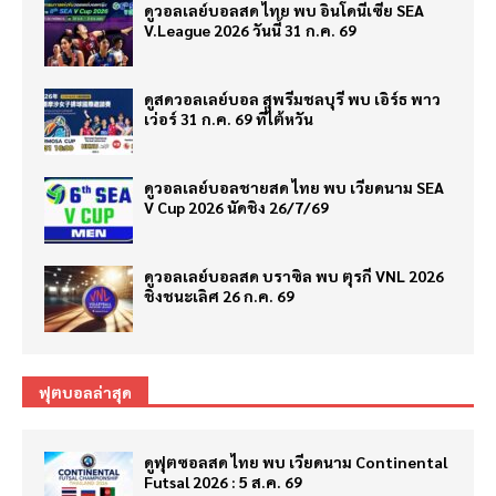
ดูวอลเลย์บอลสด ไทย พบ อินโดนีเซีย SEA
V.League 2026 วันนี้ 31 ก.ค. 69
ดูสดวอลเลย์บอล สุพรีมชลบุรี พบ เอิร์ธ พาว
เว่อร์ 31 ก.ค. 69 ที่ไต้หวัน
ดูวอลเลย์บอลชายสด ไทย พบ เวียดนาม SEA
V Cup 2026 นัดชิง 26/7/69
ดูวอลเลย์บอลสด บราซิล พบ ตุรกี VNL 2026
ชิงชนะเลิศ 26 ก.ค. 69
ฟุตบอลล่าสุด
ดูฟุตซอลสด ไทย พบ เวียดนาม Continental
Futsal 2026 : 5 ส.ค. 69