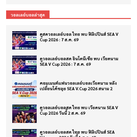
วอลเลย์บอลล่าสุด
ดูสดวอลเลย์บอล ไทย พบ ฟิลิปปินส์ SEA V
Cup 2026 : 7 ส.ค. 69
ดูวอลเลย์บอลสด อินโดนีเซีย พบ เวียดนาม
SEA V Cup 2026 : 7 ส.ค. 69
คอมเมนต์แฟนวอลเลย์บอลเวียดนาม หลัง
เปลี่ยนโค้ชลุย SEA V.Cup 2026 สนาม 2
ดูวอลเลย์บอลสด ไทย พบ เวียดนาม SEA V
Cup 2026 วันนี้ 2 ส.ค. 69
ดูวอลเลย์บอลสด ไทย พบ ฟิลิปปินส์ SEA