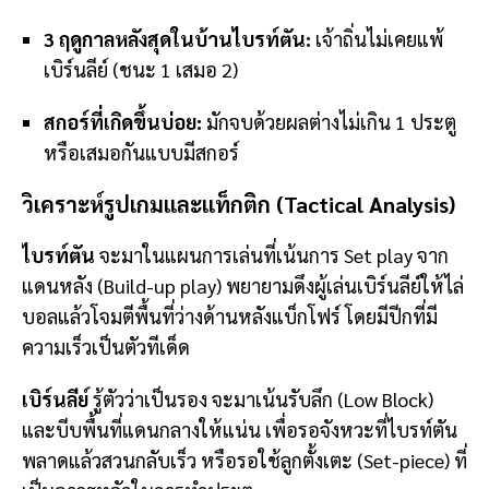
3 ฤดูกาลหลังสุดในบ้านไบรท์ตัน:
เจ้าถิ่นไม่เคยแพ้
เบิร์นลีย์ (ชนะ 1 เสมอ 2)
สกอร์ที่เกิดขึ้นบ่อย:
มักจบด้วยผลต่างไม่เกิน 1 ประตู
หรือเสมอกันแบบมีสกอร์
วิเคราะห์รูปเกมและแท็กติก (Tactical Analysis)
ไบรท์ตัน
จะมาในแผนการเล่นที่เน้นการ Set play จาก
แดนหลัง (Build-up play) พยายามดึงผู้เล่นเบิร์นลีย์ให้ไล่
บอลแล้วโจมตีพื้นที่ว่างด้านหลังแบ็กโฟร์ โดยมีปีกที่มี
ความเร็วเป็นตัวทีเด็ด
เบิร์นลีย์
รู้ตัวว่าเป็นรอง จะมาเน้นรับลึก (Low Block)
และบีบพื้นที่แดนกลางให้แน่น เพื่อรอจังหวะที่ไบรท์ตัน
พลาดแล้วสวนกลับเร็ว หรือรอใช้ลูกตั้งเตะ (Set-piece) ที่