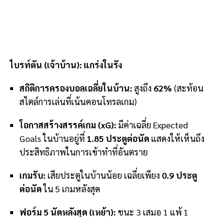
ไบรท์ตัน (เจ้าบ้าน): แกร่งในรัง
สถิติการครองบอลเฉลี่ยในบ้าน:
สูงถึง
62%
(สะท้อน
สไตล์การเล่นที่เน้นคอนโทรลเกม)
โอกาสสร้างสรรค์เกม (xG):
มีค่าเฉลี่ย Expected
Goals ในบ้านอยู่ที่
1.85 ประตูต่อนัด
แสดงให้เห็นถึง
ประสิทธิภาพในการเข้าทำที่อันตราย
เกมรับ:
เสียประตูในบ้านน้อย เฉลี่ยเพียง
0.9 ประตู
ต่อนัด
ใน 5 เกมหลังสุด
ฟอร์ม 5 นัดหลังสุด (เหย้า):
ชนะ 3 เสมอ 1 แพ้ 1