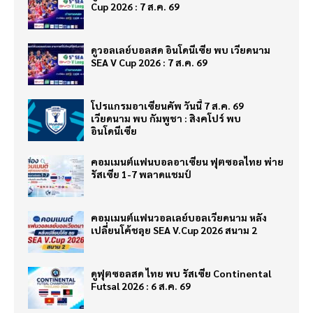
Cup 2026 : 7 ส.ค. 69
ดูวอลเลย์บอลสด อินโดนีเซีย พบ เวียดนาม
SEA V Cup 2026 : 7 ส.ค. 69
โปรแกรมอาเซียนคัพ วันนี้ 7 ส.ค. 69
เวียดนาม พบ กัมพูชา : สิงคโปร์ พบ
อินโดนีเซีย
คอมเมนต์แฟนบอลอาเซียน ฟุตซอลไทย พ่าย
รัสเซีย 1-7 พลาดแชมป์
คอมเมนต์แฟนวอลเลย์บอลเวียดนาม หลัง
เปลี่ยนโค้ชลุย SEA V.Cup 2026 สนาม 2
ดูฟุตซอลสด ไทย พบ รัสเซีย Continental
Futsal 2026 : 6 ส.ค. 69