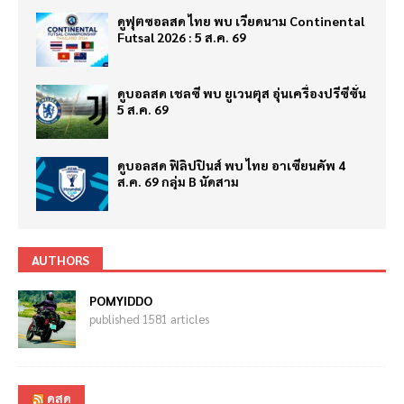
ดูฟุตซอลสด ไทย พบ เวียดนาม Continental
Futsal 2026 : 5 ส.ค. 69
ดูบอลสด เชลซี พบ ยูเวนตุส อุ่นเครื่องปรีซีซั่น
5 ส.ค. 69
ดูบอลสด ฟิลิปปินส์ พบ ไทย อาเซียนคัพ 4
ส.ค. 69 กลุ่ม B นัดสาม
AUTHORS
POMYIDDO
published 1581 articles
ดูสด