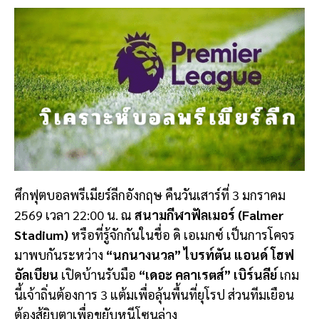
ศึกฟุตบอลพรีเมียร์ลีกอังกฤษ คืนวันเสาร์ที่ 3 มกราคม
2569 เวลา 22:00 น. ณ
สนามกีฬาฟัลเมอร์ (Falmer
Stadium)
หรือที่รู้จักกันในชื่อ ดิ เอเมกซ์ เป็นการโคจร
มาพบกันระหว่าง
“นกนางนวล” ไบรท์ตัน แอนด์ โฮฟ
อัลเบียน
เปิดบ้านรับมือ
“เดอะ คลาเรตส์” เบิร์นลีย์
เกม
นี้เจ้าถิ่นต้องการ 3 แต้มเพื่อลุ้นพื้นที่ยุโรป ส่วนทีมเยือน
ต้องสู้ยิบตาเพื่อขยับหนีโซนล่าง