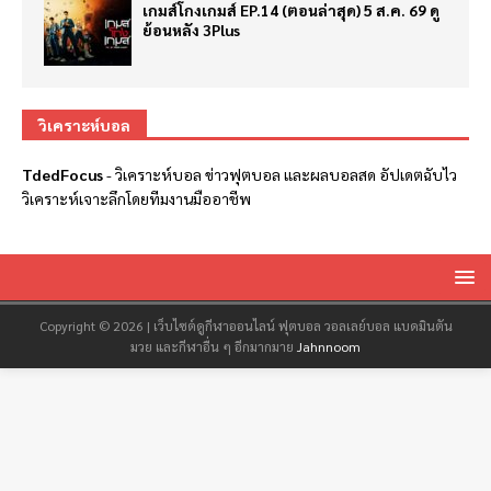
เกมส์โกงเกมส์ EP.14 (ตอนล่าสุด) 5 ส.ค. 69 ดู
ย้อนหลัง 3Plus
วิเคราะห์บอล
TdedFocus
-
วิเคราะห์บอล
ข่าวฟุตบอล และผลบอลสด อัปเดตฉับไว
วิเคราะห์เจาะลึกโดยทีมงานมืออาชีพ
Copyright © 2026 | เว็บไซต์ดูกีฬาออนไลน์ ฟุตบอล วอลเลย์บอล แบดมินตัน
มวย และกีฬาอื่น ๆ อีกมากมาย
Jahnnoom