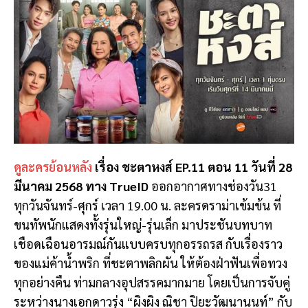
ดูละครย้อนหลัง
เรื่อง ชะตาหงส์ EP.11 ตอน 11 วันที่ 28
มีนาคม 2568 ทาง TrueID
ออกอากาศทางช่องวัน31
ทุกวันจันทร์-ศุกร์ เวลา 19.00 น. ละครดราม่าเข้มข้น ที่
ขนทัพนักแสดงทั้งรุ่นใหญ่-รุ่นเล็ก มาประชันบทบาท
เชือดเฉือนอารมณ์กันแบบครบทุกอรรถรส กับเรื่องราว
ของแม่ค้าน้ำพริก ที่ชะตาพลิกผัน ให้ต้องฝ่าฟันเพื่อทวง
ทุกอย่างคืน ท่ามกลางอุปสรรคมากมาย โดยเป็นการจับคู่
ระหว่างนางเอกดาวรุ่ง “ผิงผิง ณิชา ปิยะวัฒนานนท์” กับ