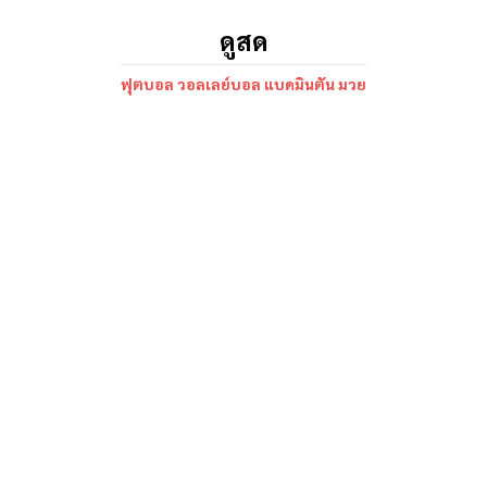
ดูสด
ฟุตบอล วอลเลย์บอล แบดมินตัน มวย